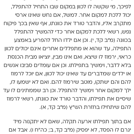
לפיכך, מי שקשה לו לכוון במקום שבו התחיל להתפלל,
יכול ללכת למקום אחר. למשל, אם נחש שאינו ארסי
מתקרב אליו, והדבר טורד את כוונתו, אף שאין בכך פיקוח
נפש, רשאי ללכת למקום אחר כדי להמשיך להתפלל
בכוונה (מ”ב קד, י). וכן אם ילדו החל להפריע באמצע
התפילה, עד שהוא או מתפללים אחרים אינם יכולים לכוון
כראוי, ירמוז לו שיצא, ואם אינו מבין, יוציאו מבית הכנסת
בלא לדבר, וימשיך בתפילתו. וכן אם עומדים סביבו אנשים
או ילדים שמדברים עד שאינו יכול לכוון, אם יוכל לרמוז
להם והם ישתקו, מוטב שירמוז להם. ואם לא ישמעו לו,
ילך למקום אחר וימשיך להתפלל. וכן רב שממתינים לו עד
שיסיים את תפילתו, והדבר טורד את כוונתו, רשאי לרמוז
להם שיתחילו בחזרת הש”ץ (מ”ב קד, א).
אם בתוך תפילתו ארעה תקלה, שאם לא יתקנוה מיד
יגרם לו הפסד, לא יפסיק (מ”ב קד, ב; כה”ח ו). אבל אם