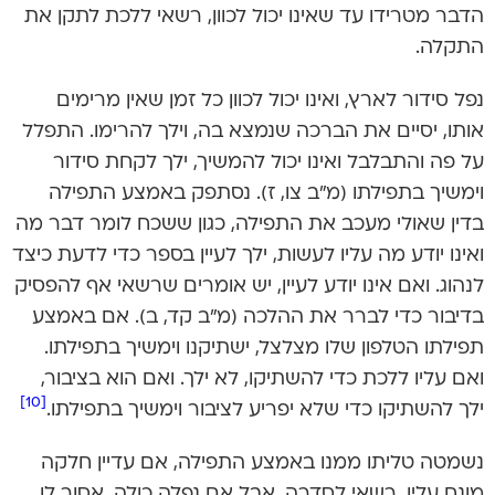
הדבר מטרידו עד שאינו יכול לכוון, רשאי ללכת לתקן את
התקלה.
נפל סידור לארץ, ואינו יכול לכוון כל זמן שאין מרימים
אותו, יסיים את הברכה שנמצא בה, וילך להרימו. התפלל
על פה והתבלבל ואינו יכול להמשיך, ילך לקחת סידור
וימשיך בתפילתו (מ”ב צו, ז). נסתפק באמצע התפילה
בדין שאולי מעכב את התפילה, כגון ששכח לומר דבר מה
ואינו יודע מה עליו לעשות, ילך לעיין בספר כדי לדעת כיצד
לנהוג. ואם אינו יודע לעיין, יש אומרים שרשאי אף להפסיק
בדיבור כדי לברר את ההלכה (מ”ב קד, ב). אם באמצע
תפילתו הטלפון שלו מצלצל, ישתיקנו וימשיך בתפילתו.
ואם עליו ללכת כדי להשתיקו, לא ילך. ואם הוא בציבור,
[10]
ילך להשתיקו כדי שלא יפריע לציבור וימשיך בתפילתו.
נשמטה טליתו ממנו באמצע התפילה, אם עדיין חלקה
מונח עליו, רשאי לסדרה. אבל אם נפלה כולה, אסור לו