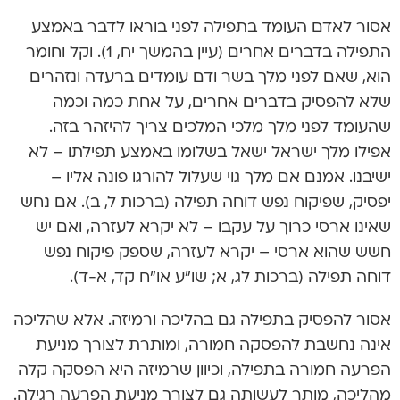
אסור לאדם העומד בתפילה לפני בוראו לדבר באמצע
התפילה בדברים אחרים (עיין בהמשך יח, 1). וקל וחומר
הוא, שאם לפני מלך בשר ודם עומדים ברעדה ונזהרים
שלא להפסיק בדברים אחרים, על אחת כמה וכמה
שהעומד לפני מלך מלכי המלכים צריך להיזהר בזה.
אפילו מלך ישראל ישאל בשלומו באמצע תפילתו – לא
ישיבנו. אמנם אם מלך גוי שעלול להורגו פונה אליו –
יפסיק, שפיקוח נפש דוחה תפילה (ברכות ל, ב). אם נחש
שאינו ארסי כרוך על עקבו – לא יקרא לעזרה, ואם יש
חשש שהוא ארסי – יקרא לעזרה, שספק פיקוח נפש
דוחה תפילה (ברכות לג, א; שו”ע או”ח קד, א-ד).
אסור להפסיק בתפילה גם בהליכה ורמיזה. אלא שהליכה
אינה נחשבת להפסקה חמורה, ומותרת לצורך מניעת
הפרעה חמורה בתפילה, וכיוון שרמיזה היא הפסקה קלה
מהליכה, מותר לעשותה גם לצורך מניעת הפרעה רגילה.