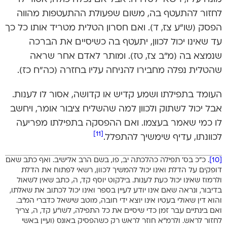
לחזור להתעטף בה, משום שפעולת ההתעטפות מהווה
הפסק (שו”ע צז, ד). ואם חסרון הטלית מטריד אותו כל כך
עד שאינו יכול לכוון, יתעטף בה כשיסיים את הברכה
שנמצא בה (מ”ב צז, טז). ומותר לאדם אחר שראה
שהטלית נפלה מחבירו להניחה עליו בחזרה (כה”ח כז).
העומד בתפילתו ושמע קדיש או קדושה, אסור לו לענות.
אבל יכול לשתוק ולכוון למה שהשליח ציבור אומר, ויחשב
לו כמי שאמר בעצמו. ואם ההפסקה בתפילתו מפריעה
[11]
לכוונתו, עדיף שימשיך להתפלל.
[10]
. כ”כ בס’ תפילה כהלכתה יב, פו, בשם הרב אלישיב. ואף כתב שאם
דופקים על הדלת ואינו יכול להמשיך לכוון, רשאי לפתוח את הדלת
ולרמוז שאינו יכול כעת לענות. בילקוט יוסף קד, ה, כתב שאין לשאול
בדיבור, ונראה שאם אינו יודע לעיין בספר ואינו יכול לכתוב את שאלתו,
והוא דין שאולי בעטיו אינו יוצא ידי חובה, מוטב שישאל כדברי המ”ב.
ואם בינתיים עבר זמן כדי שיסיים את כל התפילה, לשו”ע קד, ה, צריך
לחזור לראש. ולרמ”א חוזר לראש רק כשהפסיק באונס (ועיין באשי