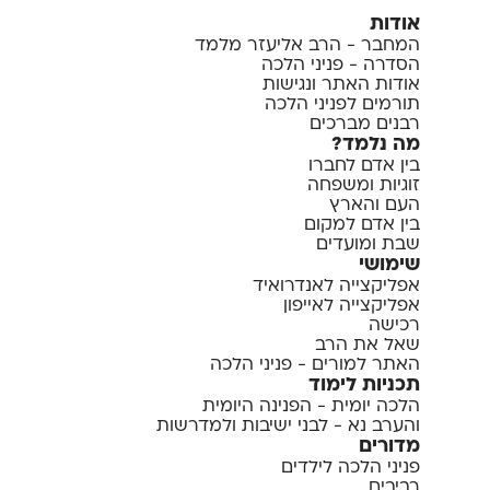
אודות
המחבר - הרב אליעזר מלמד
הסדרה - פניני הלכה
אודות האתר ונגישות
תורמים לפניני הלכה
רבנים מברכים
מה נלמד?
בין אדם לחברו
זוגיות ומשפחה
העם והארץ
בין אדם למקום
שבת ומועדים
שימושי
אפליקצייה לאנדרואיד
אפליקצייה לאייפון
רכישה
שאל את הרב
האתר למורים - פניני הלכה
תכניות לימוד
הלכה יומית - הפנינה היומית
והערב נא - לבני ישיבות ולמדרשות
מדורים
פניני הלכה לילדים
רביבים