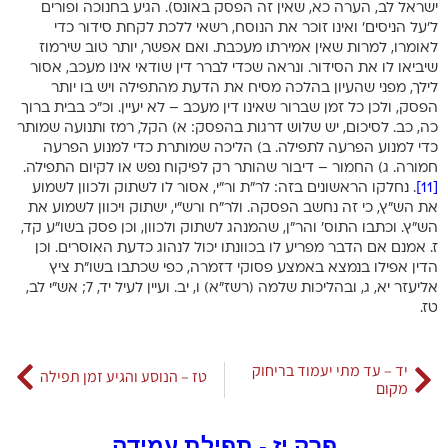
ישראל לב, הערה כא, שאין זה הפסק באונס). הגיע בחנוכה ופורים
ל’על הניסים’ ואינו זוכר את הנוסח, רשאי ללכת לקחת סידור כדי
לאומרו, למרות שאין אמירתו מעכבת. ואם אפשר, יותר טוב שירמוז
שיביאו לו את הסידור. ונראה שכדי לברר דין שודאי אינו מעכב, אסור
לילך, מפני שהעיון בהלכה מסיח את הדעת מהתפילה ויש בו יותר
הפסק, ולכן כל זמן שברור שאינו דין מעכב – לא יעיין. וכ”כ בבית ברוך
כה, כב. לסיכום, יש שלוש דרגות בהפסק: א) הקל, רמז ותנועה שמותר
כדי למנוע הפרעה לתפילה. ב) הליכה שמותרת כדי למנוע הפרעה
חמורה. ג) החמור – דיבור שהותר רק לפיקוח נפש או לקיום התפילה.
[11]
. נחלקו הראשונים בזה: לר”ת ור”י, אסור לו לשתוק ולכוון לשמוע
את הש”ץ, כי זה נחשב הפסקה. ולר”ח ורש”י, ישתוק ויכוון לשמוע את
הש”ץ. וכתבו התוס’ והר”ן, שהמנהג לשתוק ולכוון, וכן פסק בשו”ע קד,
ז. אמנם אם הדבר מפריע לו בכוונתו יכול לנהוג כדעת האוסרים. וכן
הדין אפילו בנמצא באמצע פסוקי דזמרה, כפי שכתבו בשו”ת ציץ
אליעזר יא, ג, ובהליכות שלמה (רשז”א) ו, יב. ועיין לעיל יד, 7; אש”י לב,
טז.
יד – עד מתי יעמוד בריחוק
טז – הנוסע והגיע זמן תפילה
מקום
פרק יז - תפילת עמידה