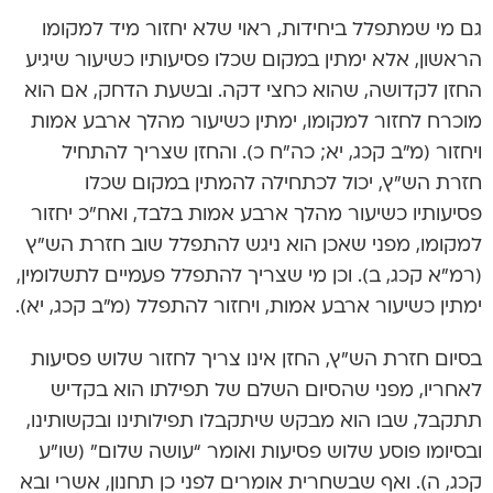
גם מי שמתפלל ביחידות, ראוי שלא יחזור מיד למקומו
הראשון, אלא ימתין במקום שכלו פסיעותיו כשיעור שיגיע
החזן לקדושה, שהוא כחצי דקה. ובשעת הדחק, אם הוא
מוכרח לחזור למקומו, ימתין כשיעור מהלך ארבע אמות
ויחזור (מ”ב קכג, יא; כה”ח כ). והחזן שצריך להתחיל
חזרת הש”ץ, יכול לכתחילה להמתין במקום שכלו
פסיעותיו כשיעור מהלך ארבע אמות בלבד, ואח”כ יחזור
למקומו, מפני שאכן הוא ניגש להתפלל שוב חזרת הש”ץ
(רמ”א קכג, ב). וכן מי שצריך להתפלל פעמיים לתשלומין,
ימתין כשיעור ארבע אמות, ויחזור להתפלל (מ”ב קכג, יא).
בסיום חזרת הש”ץ, החזן אינו צריך לחזור שלוש פסיעות
לאחריו, מפני שהסיום השלם של תפילתו הוא בקדיש
תתקבל, שבו הוא מבקש שיתקבלו תפילותינו ובקשותינו,
ובסיומו פוסע שלוש פסיעות ואומר “עושה שלום” (שו”ע
קכג, ה). ואף שבשחרית אומרים לפני כן תחנון, אשרי ובא