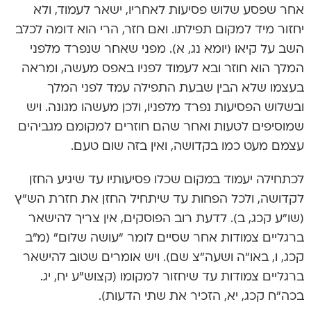
אחר שפסע שלוש פסיעות לאחריו, ישאר לעמוד, ולא
יחזור מיד למקום תפילתו. ואם חזר, הרי הוא דומה לכלב
השב על קיאו (יומא נג, א). מפני שאחר שנפרד מלפני
המלך הוא חוזר ובא לעמוד לפניו באפס מעשה, ומראה
בעצמו שלא הבין שבעת התפילה עמד לפני המלך
ובשלוש הפסיעות נפרד מלפניו, ולכן מעשהו מגונה. ויש
שמוסיפים לטעות ואחר שהם חוזרים למקומם מגביהים
עצמם מעט כמו בקדושה, ואין בזה שום טעם.
לכתחילה יעמוד במקום שכלו פסיעותיו עד שיגיע החזן
לקדושה, ולכל הפחות עד שיתחיל החזן את חזרת הש”ץ
(שו”ע קכג, ב). לדעת רוב הפוסקים, אין צריך להישאר
ברגליים צמודות אחר שסיים לומר “עושה שלום” (מ”ב
קכג, ו, באו”ה ושעה”צ שם). ויש אומרים שטוב להישאר
ברגליים צמודות עד שיחזור למקומו (קצוש”ע יח, יג.
בכה”ח קכג, יא, הזכיר את שתי הדעות).