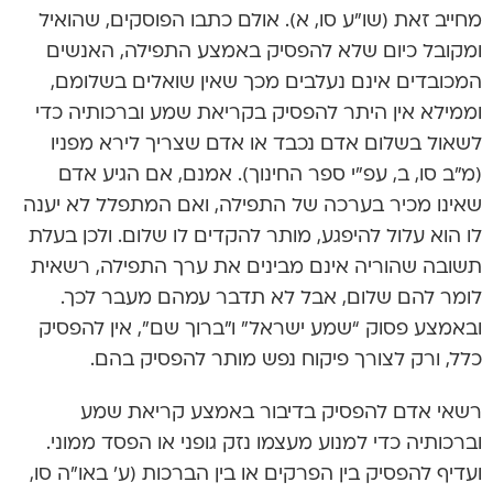
מחייב זאת (שו”ע סו, א). אולם כתבו הפוסקים, שהואיל
ומקובל כיום שלא להפסיק באמצע התפילה, האנשים
המכובדים אינם נעלבים מכך שאין שואלים בשלומם,
וממילא אין היתר להפסיק בקריאת שמע וברכותיה כדי
לשאול בשלום אדם נכבד או אדם שצריך לירא מפניו
(מ”ב סו, ב, עפ”י ספר החינוך). אמנם, אם הגיע אדם
שאינו מכיר בערכה של התפילה, ואם המתפלל לא יענה
לו הוא עלול להיפגע, מותר להקדים לו שלום. ולכן בעלת
תשובה שהוריה אינם מבינים את ערך התפילה, רשאית
לומר להם שלום, אבל לא תדבר עמהם מעבר לכך.
ובאמצע פסוק “שמע ישראל” ו”ברוך שם”, אין להפסיק
כלל, ורק לצורך פיקוח נפש מותר להפסיק בהם.
רשאי אדם להפסיק בדיבור באמצע קריאת שמע
וברכותיה כדי למנוע מעצמו נזק גופני או הפסד ממוני.
ועדיף להפסיק בין הפרקים או בין הברכות (ע’ באו”ה סו,