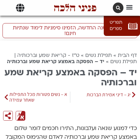
פניני הלכה
תרגומים | languages
תפריט
התכוננו לשנה החדשה, הזמינו סימניות לימוד שנתיות
ספרים
חינם!
דף הבית
»
תפילת נשים
»
ט"ז - קריאת שמע וברכותיה |
תפילת נשים
»
יד – הפסקה באמצע קריאת שמע וברכותיה
יד – הפסקה באמצע קריאת שמע
וברכותיה
א – נשים פטורות מכל התפילות
יג – דיני אמירת הברכות
שאחר עמידה
כדי למנוע שנאה ועלבונות, התירו חכמים לומר שלום
באמצע קריאת שמע וברכותיה לאדם שהנימוס המקובל