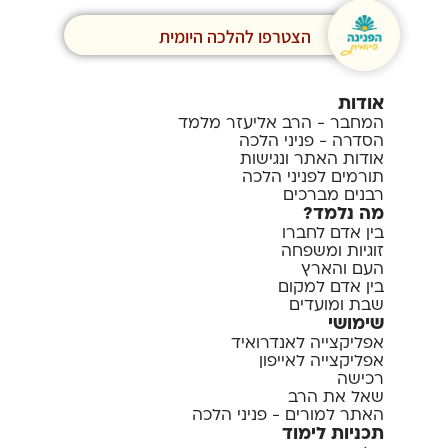
הצטרפו להלכה היומית
אודות
המחבר - הרב אליעזר מלמד
הסדרה - פניני הלכה
אודות האתר ונגישות
תורמים לפניני הלכה
רבנים מברכים
מה נלמד?
בין אדם לחברו
זוגיות ומשפחה
העם והארץ
בין אדם למקום
שבת ומועדים
שימושי
אפליקצייה לאנדרואיד
אפליקצייה לאייפון
רכישה
שאל את הרב
האתר למורים - פניני הלכה
תכניות לימוד