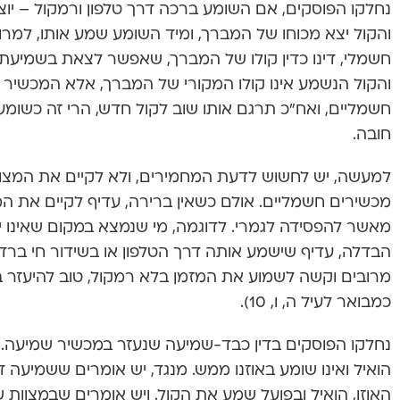
נחלקו הפוסקים, אם השומע ברכה דרך טלפון ורמקול – יוצא
והקול יצא מכוחו של המברך, ומיד השומע שמע אותו, למר
חשמלי, דינו כדין קולו של המברך, שאפשר לצאת בשמיעתו י
והקול הנשמע אינו קולו המקורי של המברך, אלא המכשיר 
חשמליים, ואח”כ תרגם אותו שוב לקול חדש, הרי זה כשומע קו
חובה.
למעשה, יש לחשוש לדעת המחמירים, ולא לקיים את המצו
מכשירים חשמליים. אולם כשאין ברירה, עדיף לקיים את המ
מאשר להפסידה לגמרי. לדוגמה, מי שנמצא במקום שאינו י
הבדלה, עדיף שישמע אותה דרך הטלפון או בשידור חי ברדיו
מרובים וקשה לשמוע את המזמן בלא רמקול, טוב להיעזר בו 
כמבואר לעיל ה, ו, 10).
נחלקו הפוסקים בדין כבד-שמיעה שנעזר במכשיר שמיעה. יש 
הואיל ואינו שומע באוזנו ממש. מנגד, יש אומרים ששמיעה
האוזן, הואיל ובפועל שמע את הקול. ויש אומרים שבמצוות