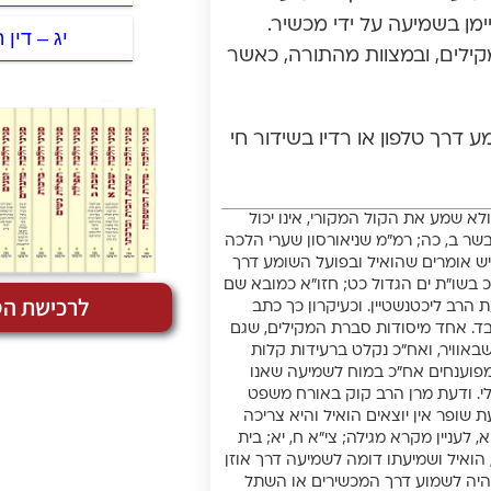
ימן בשמיעה על ידי מכשיר.
יג – דין
ילים, ובמצוות מהתורה, כאשר
 דרך טלפון או רדיו בשידור חי
א שמע את הקול המקורי, אינו יכול
בשר ב, כה; רמ”מ שניאורסון שערי הלכה
יש אומרים שהואיל ובפועל השומע דרך
כ בשו”ת ים הגדול כט; חזו”א כמובא שם
לרכישת הס
 הרב ליכטנשטיין. וכעיקרון כך כתב
בד. אחד מיסודות סברת המקילים, שגם
שבאוויר, ואח”כ נקלט ברעידות קלות
מפוענחים אח”כ במוח לשמיעה שאנו
י. ודעת מרן הרב קוק באורח משפט
ופר אין יוצאים הואיל והיא צריכה
לעניין מקרא מגילה; צי”א ח, יא; בית
, הואיל ושמיעתו דומה לשמיעה דרך אוזן
יהיה לשמוע דרך המכשירים או השתל