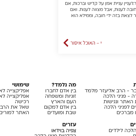
עניין עניית אמן על קדיש וברכות, אם
 חובה לענות, אבל מצווה לענות. ואם
לצאת בזה ידי חובה, וממילא הוא
י – האוכל איסור
מה נלמד?
שימושי
 - הרב אליעזר מלמד
בין אדם לחברו
אפליקצייה לא
 - פניני הלכה
זוגיות ומשפחה
אפליקצייה לאיי
 האתר ונגישות
העם והארץ
רכישה
ם לפניני הלכה
בין אדם למקום
שאל את הרב
 מברכים
שבת ומועדים
האתר למורים 
ים
עזרים
 הלכה לילדים
צפיה בוידאו