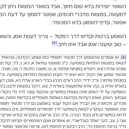
השופר ישירות בלא שום תיווך, אבל בשאר המצוות ניתן לקי
למעשה, במצוות מדברי חכמים, אפשר לסמוך על דעת המק
אפשר, עדיף לשמוע בלא המכשיר.
השומע ברכות וקדיש דרך רמקול – צריך לענות אמן. והשומע
[8]
– טוב שיענה אמן אבל אינו חייב.
[8]
. יש אומרים שהשומע דרך מכשיר חשמלי כמו שומע הקלטה, שהואיל ול
לצאת במצוות התלויות בשמיעה. כ”כ משפטי עוזיאל א, כא; ג, לד; קול מ
ומנהג או”ח רצא; רשז”א במנחת שלמה א, ט; משנה הלכות ד, פה. מנגד, 
מכשיר שומע את הקול, הוא יוצא ידי חובת המצוות התלויות בשמיעה. וכ”
במנחת שלמה; וכ”כ ידידי הרב רא”ם הכהן בבדי הארון או”ח כא, ושכן דעת
באג”מ או”ח ב, קח, אלא שלמעשה באו”ח ד, צא, היקל במצוות דרבנן בל
השמיעה על ידי האוזן אינה נעשית במישרים, שהקול עובר דרך גלי הקול 
שבתוך האוזן, ואותן רעידות נקלטות כאותות חשמליים בקליפת המוח, ש
מכירים. ולכאורה אין הבדל אם הקול יעבור באמצע גם דרך מכשיר חשמל
מח, שאפשר כעיקרון לצאת בשמיעה דרך מכשירים חשמליים, ורק בשמיעת ש
להיות במישרים ולא בקול הברה. וכ”כ הרב פראנק במקראי קודש פורים יא, 
אבי ג, צב. לגבי ‘שתל קוכליארי’, יש אומרים שגם המחמירים יסכימו להקל
(ד”ר ברמה תחומין כד; הרב רבינוביץ תחומין לא). ונראה שכאשר אפשר 