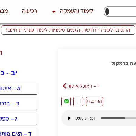
לימוד והעמקה
רכישה
מבח
התכוננו לשנה החדשה, הזמינו סימניות לימוד שנתיות חינם!
ת
עה ברמקול
יב - כ
י – האוכל איסור
א – איסו
הרחבות
ב – ברכה
ג – ספק
ד – האם מותר