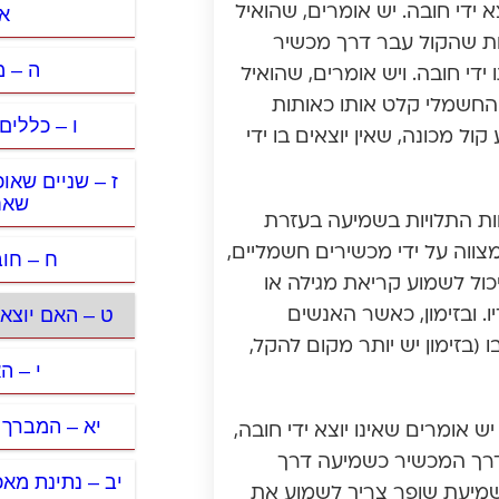
אם
 ידי חובה. יש אומרים, שהואיל
ות שהקול עבר דרך מכשיר
ה – 
די חובה. ויש אומרים, שהואיל
החשמלי קלט אותו כאותות
ו – כללים
ל מכונה, שאין יוצאים בו ידי
ז – שניים שאו
שאח
ות התלויות בשמיעה בעזרת
צווה על ידי מכשירים חשמליים,
ח – חוב
כול לשמוע קריאת מגילה או
ט – האם יוצא
. ובזימון, כאשר האנשים
(בזימון יש יותר מקום להקל,
י – ה
יא – המברך 
אומרים שאינו יוצא ידי חובה,
 דרך המכשיר כשמיעה דרך
יב – נתינת מאכ
 שמיעת שופר צריך לשמוע את