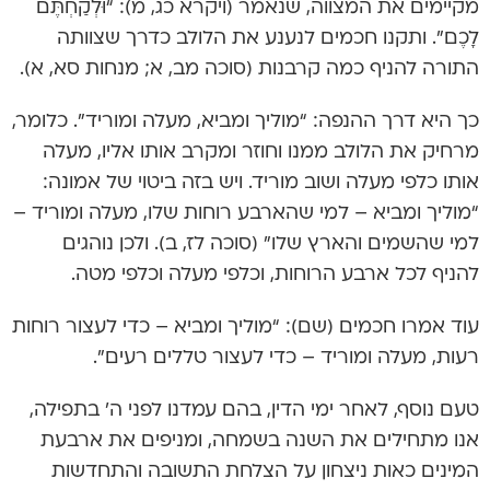
מקיימים את המצווה, שנאמר (ויקרא כג, מ): “וּלְקַחְתֶּם
לָכֶם”. ותקנו חכמים לנענע את הלולב כדרך שצוותה
התורה להניף כמה קרבנות (סוכה מב, א; מנחות סא, א).
כך היא דרך ההנפה: “מוליך ומביא, מעלה ומוריד”. כלומר,
מרחיק את הלולב ממנו וחוזר ומקרב אותו אליו, מעלה
אותו כלפי מעלה ושוב מוריד. ויש בזה ביטוי של אמונה:
“מוליך ומביא – למי שהארבע רוחות שלו, מעלה ומוריד –
למי שהשמים והארץ שלו” (סוכה לז, ב). ולכן נוהגים
להניף לכל ארבע הרוחות, וכלפי מעלה וכלפי מטה.
עוד אמרו חכמים (שם): “מוליך ומביא – כדי לעצור רוחות
רעות, מעלה ומוריד – כדי לעצור טללים רעים”.
טעם נוסף, לאחר ימי הדין, בהם עמדנו לפני ה’ בתפילה,
אנו מתחילים את השנה בשמחה, ומניפים את ארבעת
המינים כאות ניצחון על הצלחת התשובה והתחדשות