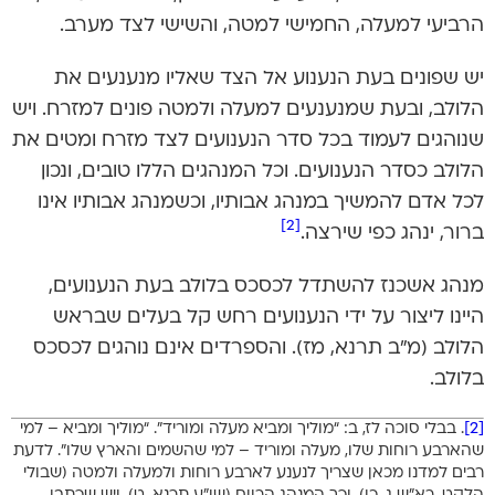
הרביעי למעלה, החמישי למטה, והשישי לצד מערב.
יש שפונים בעת הנענוע אל הצד שאליו מנענעים את
הלולב, ובעת שמנענעים למעלה ולמטה פונים למזרח. ויש
שנוהגים לעמוד בכל סדר הנענועים לצד מזרח ומטים את
הלולב כסדר הנענועים. וכל המנהגים הללו טובים, ונכון
לכל אדם להמשיך במנהג אבותיו, וכשמנהג אבותיו אינו
[2]
ברור, ינהג כפי שירצה.
מנהג אשכנז להשתדל לכסכס בלולב בעת הנענועים,
היינו ליצור על ידי הנענועים רחש קל בעלים שבראש
הלולב (מ”ב תרנא, מז). והספרדים אינם נוהגים לכסכס
בלולב.
[2]
. בבלי סוכה לז, ב: “מוליך ומביא מעלה ומוריד”. “מוליך ומביא – למי
שהארבע רוחות שלו, מעלה ומוריד – למי שהשמים והארץ שלו”. לדעת
רבים למדנו מכאן שצריך לנענע לארבע רוחות ולמעלה ולמטה (שבולי