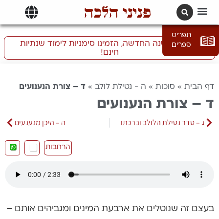
פניני הלכה
תרגומים | languages
תפריט
התכוננו לשנה החדשה, הזמינו סימניות לימוד שנתיות
ספרים
חינם!
דף הבית
»
סוכות
»
ה - נטילת לולב
»
ד – צורת הנענועים
ד – צורת הנענועים
ג – סדר נטילת הלולב וברכתו
ה – היכן מנענעים
הרחבות
בעצם זה שנוטלים את ארבעת המינים ומגביהים אותם –