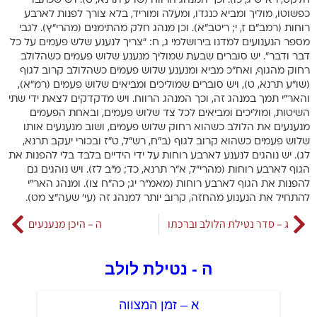
הלקט, רא”ש ג, כו). וכך המנהג הרווח (שו”ע תרנא, ט). ויש שכתבו
כפשוטו, מוליך ומביא כנגדו, ומעלה ומוריד, בלא צורך לפנות לארבע
רוחות (רמב”ם ז, י; ריטב”א). וכן מנהג חלק מהתימנים (מהרי”ץ). לגבי
מספר הנענועים למדנו בירושלמי ג, ח: “צריך לנענע שלש פעמים על כל
דבר ודבר”. יש סוברים שבעת שמוליך מנענע שלוש פעמים כשהלולב
רחוק מהגוף, ואח”כ מביא ומנענע שלוש פעמים כשהלולב קרוב לגוף
(שו”ע תרנא, ט), ויש סוברים שמוליכים ומביאים שלוש פעמים (רמ”א),
והאר”י תמך במנהג זה, וכך המנהג הרווח. ויש מדקדקים לצאת ידי שתי
השיטות, ומוליכים ומביאים לכל צד שלוש פעמים, ובאחת הפעמים
מנענעים את הלולב כשהוא רחוק שלוש פעמים, ושוב מנענעים אותו
שלוש פעמים כשהוא קרוב לגוף (ב”ח, רש”ל, ט”ז ובכורי יעקב תרנא,
לג). יש נוהגים לנענע לארבע רוחות על ידי הידיים בלבד בלי להפנות את
הגוף לארבע רוחות (מהרי”ל, א”ר תרנא, כד; מ”ב לז). ויש נוהגים גם
להפנות את הגוף לארבע רוחות (מאמ”ר יג; כה”ח צו). ומנהג האר”י
להתחיל את הנענוע מהחזה, קרוב יותר למנהג זה (עי’ שעה”צ מט).
ג – סדר נטילת הלולב וברכתו
ה – היכן מנענעים
ה - נטילת לולב
א – זמן המצווה