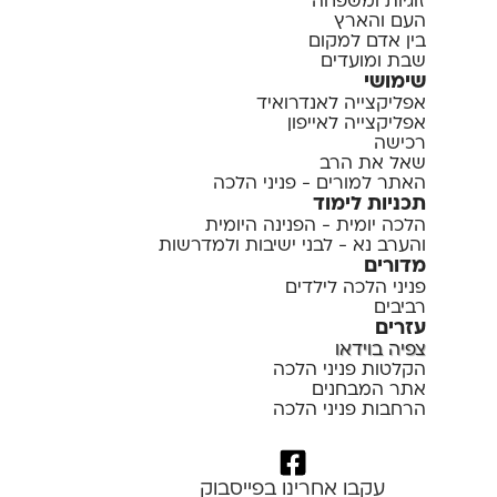
זוגיות ומשפחה
העם והארץ
בין אדם למקום
שבת ומועדים
שימושי
אפליקצייה לאנדרואיד
אפליקצייה לאייפון
רכישה
שאל את הרב
האתר למורים - פניני הלכה
תכניות לימוד
הלכה יומית - הפנינה היומית
והערב נא - לבני ישיבות ולמדרשות
מדורים
פניני הלכה לילדים
רביבים
עזרים
צפיה בוידאו
הקלטות פניני הלכה
אתר המבחנים
הרחבות פניני הלכה
עקבו אחרינו בפייסבוק