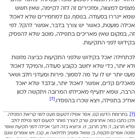
מצפים למצווה, ומזכירים זה לזה לקיימה, שאין חשש
שמא ייגררו בסעודה. בנוסף, גם למחמירים שלא לאכול
אכילה מועטת, כאשר יש צורך בדבר, אפשר להקל. לפי
זה, במקום שאין מאריכים בתפילה, מוטב שלא להפסיק
בקידוש לפני התקיעות.
לכתחילה יאכל בקידוש שלפני התקיעות כביצה מזונות
ולא יותר, כדי שלא יחשב כקובע סעודה, והמיקל לאכול
מעט יותר יש לו על מה לסמוך. פירות ומעדני חלב ושאר
מאכלים קלים, אפשר לאכול יותר, ובלבד שלא יאכל
הרבה, שמא יתעייף מאכילתו המרובה ויתקשה לכוון
[7]
אח”כ בתפילה, ויצא שכרו בהפסדו.
[7]
. בתרומת הדשן קט, אסר אפילו לטעום מעט לפני קריאת המגילה.
ולכן כתבו כמה אחרונים, שרק לצורך מותר לטעום לפני נטילת לולב
(מ”א תרצב, ז; מ”ב תרנב, ז). וכיוצא בזה לגבי אכילה לפני תקיעת שופר
(מטה אפרים תקפח, ב; שואל ומשיב תליתאה א, קכ). ויש אומרים שגם