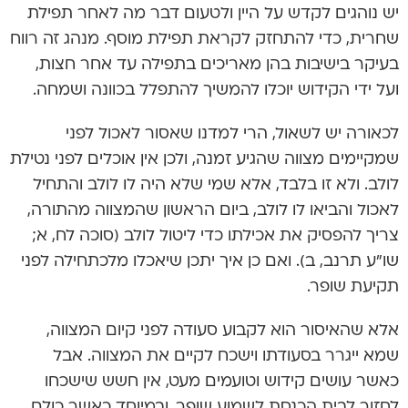
יש נוהגים לקדש על היין ולטעום דבר מה לאחר תפילת
שחרית, כדי להתחזק לקראת תפילת מוסף. מנהג זה רווח
בעיקר בישיבות בהן מאריכים בתפילה עד אחר חצות,
ועל ידי הקידוש יוכלו להמשיך להתפלל בכוונה ושמחה.
לכאורה יש לשאול, הרי למדנו שאסור לאכול לפני
שמקיימים מצווה שהגיע זמנה, ולכן אין אוכלים לפני נטילת
לולב. ולא זו בלבד, אלא שמי שלא היה לו לולב והתחיל
לאכול והביאו לו לולב, ביום הראשון שהמצווה מהתורה,
צריך להפסיק את אכילתו כדי ליטול לולב (סוכה לח, א;
שו”ע תרנב, ב). ואם כן איך יתכן שיאכלו מלכתחילה לפני
תקיעת שופר.
אלא שהאיסור הוא לקבוע סעודה לפני קיום המצווה,
שמא ייגרר בסעודתו וישכח לקיים את המצווה. אבל
כאשר עושים קידוש וטועמים מעט, אין חשש שישכחו
לחזור לבית הכנסת לשמוע שופר. ובמיוחד כאשר כולם