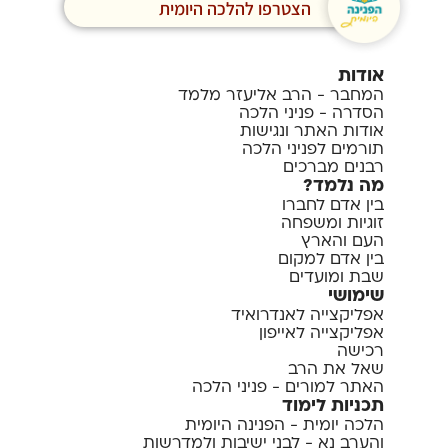
הצטרפו להלכה היומית
אודות
המחבר - הרב אליעזר מלמד
הסדרה - פניני הלכה
אודות האתר ונגישות
תורמים לפניני הלכה
רבנים מברכים
מה נלמד?
בין אדם לחברו
זוגיות ומשפחה
העם והארץ
בין אדם למקום
שבת ומועדים
שימושי
אפליקצייה לאנדרואיד
אפליקצייה לאייפון
רכישה
שאל את הרב
האתר למורים - פניני הלכה
תכניות לימוד
הלכה יומית - הפנינה היומית
והערב נא - לבני ישיבות ולמדרשות