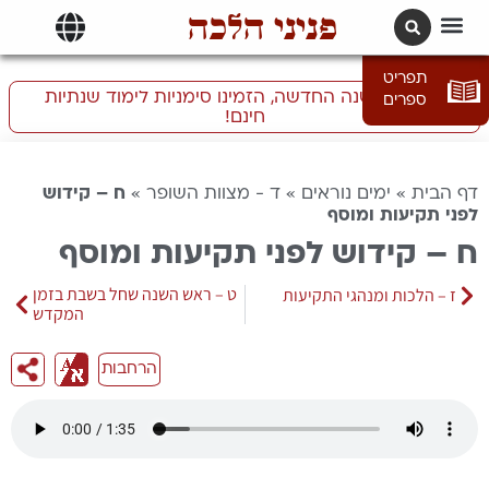
פניני הלכה
תרגומים | languages
תפריט
התכוננו לשנה החדשה, הזמינו סימניות לימוד שנתיות
ספרים
חינם!
דף הבית
»
ימים נוראים
»
ד - מצוות השופר
»
ח – קידוש
לפני תקיעות ומוסף
ח – קידוש לפני תקיעות ומוסף
ט – ראש השנה שחל בשבת בזמן
ז – הלכות ומנהגי התקיעות
המקדש
הרחבות