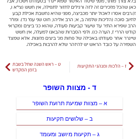
בלא צורך מותר, מפני שיסוד האיסור שמא ייגרר בסעודתו וישכח, אבל
כאן שהכל מזכירים זה לזה ורגילים לחזור לתפילה, אין חשש (צי”א ו,
ז).רבים אסרו לאכול יותר מכביצה, מפני שהיא נחשבת אכילת קבע
לחיוב סוכה (הליכות שלמה ב, א; הרב אליהו; חוט שני עמ’ נד). ומו”ר
הרב שפירא התיר עד שיעור קביעות סעודה, שהוא כג’ ביצים (מקראי
קודש הררי ז, הערה כו). ולפי הסברות שהבאנו למעלה, אין חשש
שייגרר אחר סעודתו באכילה של פחות מג’ ביצים מזונות. אלא שמצד
השמירה על כובד הראש יש להיזהר שלא להרבות באכילה.
ט – ראש השנה שחל בשבת
ז – הלכות ומנהגי התקיעות
בזמן המקדש
ד - מצוות השופר
א – מצוות שמיעת תרועת השופר
ב – שלושים תקיעות
ג – תקיעות מיושב ומעומד