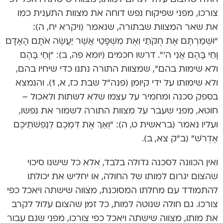
צורכו, מפני שפיקוח נפש דוחה את מצוות התענית כמו
את שאר המצוות שבתורה, שנאמר (ויקרא יח, ה):
“וּשְׁמַרְתֶּם אֶת חֻקֹּתַי וְאֶת מִשְׁפָּטַי אֲשֶׁר יַעֲשֶׂה אֹתָם הָאָדָם
וָחַי בָּהֶם אֲנִי ה'”. דרשו חכמים (יומא פה, ב): “וָחַי בָּהֶם
ולא שימות בהם”, שמצוות התורה נתנו כדי שיחיו בהם,
ולא שימותו על ידי קיומן (פנה”ל שבת כז, א, 1). והנמצא
בספק סכנה ומחמיר על עצמו שלא לשתות ולאכול –
חוטא, מפני שעבר על מצוות התורה לשמור את נפשו,
ועליו נאמר (בראשית ט, ה): “וְאַךְ אֶת דִּמְכֶם לְנַפְשֹׁתֵיכֶם
אֶדְרֹשׁ” (ב”ק צא, ב).
ואין הכוונה לסכנה גדולה בלבד, אלא כל שישנו סיכוי
שהצום יגרום למותו של החולה, או יחליש את יכולתו
להתמודד עם מחלתו המסוכנת, מצווה שישתה ויאכל כפי
צורכו. גם חולה שנוטה למות, כל זמן שהצום עלול לקרב
את מותו, מצווה שישתה ויאכל כפי צורכו, מפני שגם עבור