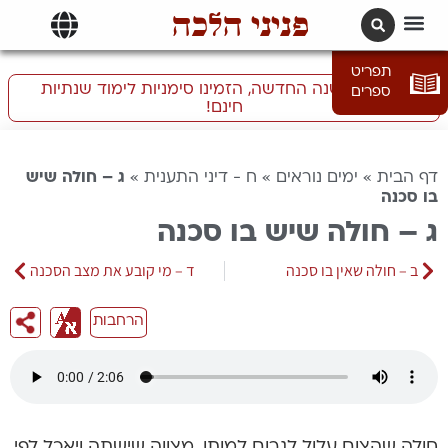
פניני הלכה
תרגומים | languages
תפריט
התכוננו לשנה החדשה, הזמינו סימניות לימוד שנתיות
ספרים
חינם!
דף הבית
»
ימים נוראים
»
ח - דיני התענית
»
ג – חולה שיש
בו סכנה
ג – חולה שיש בו סכנה
ב – חולה שאין בו סכנה
ד – מי קובע את מצב הסכנה
הרחבות
חולה שהצום עלול לגרום למותו, מצווה שישתה ויאכל לפי