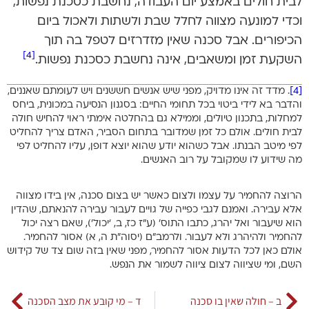
לבית חולים באמצע יום העבודה, נחשבת כסכנת נפשות,
וכדי למונעה מצווה לחלל שבת ולשתות ולאכול ביום
הכיפורים. אבל סכנה שאין מזדרזים לטפל בה תוך
[4]
השקעת זמן ומשאבים, אינה נחשבת כסכנת נפשות.
[4]
. מדד זה אינו מדויק, מפני שיש אנשים חששנים ויש לעומתם שאננים,
והדבר בא לידי ביטוי בכל תחומי החיים: בסגנון הנסיעה במכונית, ביחס
למחלות, בתכנון טיולים, וממילא גם בהחלטה אימתי ראוי להחיש חולה
לבית חולים. אולם כל זמן שמדובר בתחום הסביר, האדם צריך להחליט
לפי מיטב הבנתו. אבל כשהוא יודע שהוא יוצא דופן, עליו להחליט לפי
מה שידוע לו שמקובל על רוב האנשים.
הרוצה להחמיר על עצמו ולצום כאשר יש בצום סכנה, אין בידו מצווה
אלא עבירה. ואמנם לגבי כפייה של גויים לעבור עבירה להנאתם, שהדין
הוא שיעבור ואל יהרג, כתבו התוס’ (ע”ז כז, ב, ‘יכול’), שאם רצה יכול
להחמיר ולהיהרג ולא לעבור. ולרמב”ם (יסוה”ת ה, א) אסור להחמיר.
אולם כאן לכל הדעות אסור להחמיר, מפני שאין בזה שום צד של קידוש
השם, ומי שציווה לצום ציווה לשמור את הנפש.
ב – חולה שאין בו סכנה
ד – מי קובע את מצב הסכנה