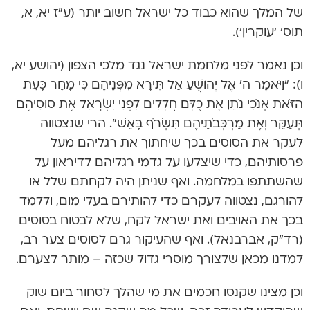
של המלך שהוא כבוד כל ישראל חשוב יותר (ע”ז יא, א,
תוס’ ‘עוקרין’).
וכן נאמר לפני מלחמת ישראל נגד מלכי הצפון (יהושע יא,
ו): “וַיֹּאמֶר ה’ אֶל יְהוֹשֻׁעַ אַל תִּירָא מִפְּנֵיהֶם כִּי מָחָר כָּעֵת
הַזֹּאת אָנֹכִי נֹתֵן אֶת כֻּלָּם חֲלָלִים לִפְנֵי יִשְׂרָאֵל אֶת סוּסֵיהֶם
תְּעַקֵּר וְאֶת מַרְכְּבֹתֵיהֶם תִּשְׂרֹף בָּאֵשׁ”. הרי שנצטווה
לעקר את הסוסים בכך שיחתוך את רגליהם מעל
פרסותיהם, כדי שיצלעו על גדמי רגליהם לדיראון על
שהשתתפו במלחמה. ואף שניתן היה לקחתם שלל או
להורגם, נצטווה לעקרם כדי להותירם בעלי מום, וללמד
בכך את האויבים ואת ישראל לקח, שלא לבטוח בסוסים
(רד”ק, אברבנאל). ואף שהעיקור גרם לסוסים צער רב,
למדנו מכאן שלצורך מוסרי גדול שכזה – מותר לצערם.
וכן מצינו שקנסו חכמים את מי שהלך לסחור ביום שוק