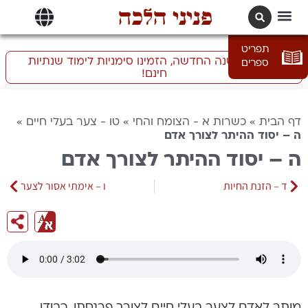
פניני הלכה
תרגומים | languages
תפריט
התכוננו לשנה החדשה, הזמינו סימניות לימוד שנתיות
ספרים
חינם!
דף הבית
»
כשרות א - הצומח והחי
»
טו - צער בעלי חיים
»
ה – יסוד ההיתר לצורך אדם
ה – יסוד ההיתר לצורך אדם
ד – הזנת החיות
ו – אימתי אסור לצער
מותר לאדם לצער בעלי חיים לצורך פרנסתו, כבודו