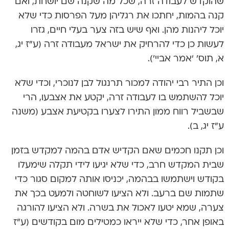
שהוקדש לעבודה זרה, שכל מה שקנה שם יושחת, ואם
קנה בהמות, יחתכו את רגליהן מעל הפרסות כדי שלא
יוכל ליהנות מהן. ואף שיש בזה צער בעלי חיים, גזרו
לעשות כן כדי להרחיק את ישראל מעבודה זרה (ע”ז יג,
א, תוס’ ‘אמר אביי’).
וכן התיר רבי יהודה למכור תרנגול לבן לנוכרי, וכדי שלא
יוכל להשתמש בו לעבודה זרה, יקטע את אצבעו, הרי
שבשביל רווח ממון התירו לצערו בקטיעת אצבע (משנה
ע”ז יג, ב).
וכן תקנו חכמים שאם הקדיש אדם בהמה למקדש בזמן
שבית המקדש חרב, כדי שלא יגיעו לידי תקלה שימעלו
בקודש וישתמשו בבהמה, יכניסו אותה למקום סגור כדי
שתמות שם ברעב. ולא הציעו לשוחטה ולמעט בכך את
צערה, שמא יטעו לאכול את בשרה. ולא הציעו להורגה
באופן אחר, כדי שלא ייראו כמטילים מום בקודשים (ע”ז