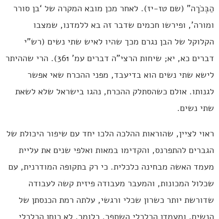
הַבְּכֹרָה” (שם טז-יז). לאחר מכן מובא המקרה של ‘בן סורר
ומורה’, ופירשו חכמים שדבר זה בא ללמדנו, שמצבו
הקלוקל של הבן נגרם מכך שהיו לאיש שתי נשים (רש”י
דברים כא, יא; שיחות הרצי”ה דברים עמ’ 361). הרי שההיתר
לישא שתי נשים הוא בדיעבד, מפני ההכרח שאי אפשר
לגנותו. אולם כשהסתלק ההכרח, נהגו בישראל שלא לשאת
שתי נשים.
ראוי לציין, שהוראות ההלכה הלכו יחד עם שיפור היכולת של
הגברים להתפרנס, והקדימו במאות ואלפי שנים את עליית
מעמד האשה מבחינה כלכלית. כי רק בתקופה המודרנית, עם
שכלול המכונות, והמעבר מעבודה פיזית קשה לעבודה
שדורשת יותר כשרון שכלי ורגשי, עלתה רמת הכנסתן של
הנשים, ומעמדן הכלכלי השתפר. כלומר, לא כוחן הכלכלי