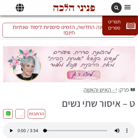
פניני הלכה
תרגומים | languages
תפריט
התכוננו לשנה החדשה, הזמינו סימניות לימוד שנתיות
ספרים
חינם!
פרק:
י - האיש והאשה
ט – איסור שתי נשים
הרחבות