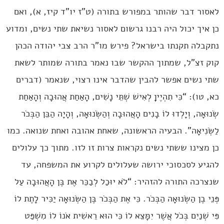
לאסור דבר שהותר במפורש בתורה (ט”ז יו”ד קיז, א), ואם
כן איך יכול היה רבנו גרשום לאסור נשיאת שתי נשים, ומדוע
נתקבלה תקנתו בישראל? פירש מו”ר הרב צבי יהודה הכהן
קוק זצ”ל, שמתוך ההקשר שבו נאמר בתורה שמותר לשאת
שתי נשים אפשר להבין שהדבר אינו רצוי, שנאמר (דברים
כא, טו): “כִּי תִהְיֶיןָ לְאִישׁ שְׁתֵּי נָשִׁים, הָאַחַת אֲהוּבָה וְהָאַחַת
שְׂנוּאָה, וְיָלְדוּ לוֹ בָנִים הָאֲהוּבָה וְהַשְּׂנוּאָה, וְהָיָה הַבֵּן הַבְּכֹר
לַשְּׂנִיאָה”. הבעיה הראשונה, שאחת אהובה ואחת שנואה. כמו
כן מצינו ששתי נשים נקראות צרות זו לזו. מתוך כך עלולים
להגיע לסכסוכי ירושה שעלולים לקרוע את המשפחה, עד
שנצרכה התורה להזהיר: “לֹא יוּכַל לְבַכֵּר אֶת בֶּן הָאֲהוּבָה עַל
פְּנֵי בֶן הַשְּׂנוּאָה הַבְּכֹר. כִּי אֶת הַבְּכֹר בֶּן הַשְּׂנוּאָה יַכִּיר לָתֶת לוֹ
פִּי שְׁנַיִם בְּכֹל אֲשֶׁר יִמָּצֵא לוֹ כִּי הוּא רֵאשִׁית אֹנוֹ לוֹ מִשְׁפַּט