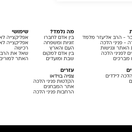
מה נלמד?
שימושי
 - הרב אליעזר מלמד
בין אדם לחברו
אפליקצייה לא
 - פניני הלכה
זוגיות ומשפחה
אפליקצייה לאיי
 האתר ונגישות
העם והארץ
רכישה
ם לפניני הלכה
בין אדם למקום
שאל את הרב
 מברכים
שבת ומועדים
האתר למורים 
ים
עזרים
 הלכה לילדים
צפיה בוידאו
ם
הקלטות פניני הלכה
אתר המבחנים
הרחבות פניני הלכה