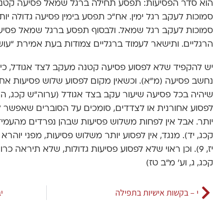
הוא סדר הפסיעות: תפסע תחילה ברגל שמאל פסיעה קטנה
סמוכות לעקב רגל ימין. אח”כ תפסע בימין פסיעה גדולה יותר
סמוכות לעקב רגל שמאל. ולבסוף תפסע ברגל שמאל פסיעה
הרגליים. ותישאר לעמוד ברגליים צמודות בעת אמירת “עוש
יש להקפיד שלא לפסוע פסיעה קטנה מעקב לצד אגודל, כי 
נחשב פסיעה (מ”א). וכשאין מקום לפסוע שלוש פסיעות אחור
שיהיה בכל פסיעה שיעור עקב בצד אגודל (ערוה”ש קכג, ה)
לפסוע אחורנית או לצדדים, סומכים על הסוברים שאפשר
יותר. אבל אין לפחות משלוש פסיעות שבהן נפרדים מהעמידה
קכג, יד). מנגד, אין לפסוע יותר משלוש פסיעות, מפני יוהרא 
יז, 9). וכן ראוי שלא לפסוע פסיעות גדולות, שלא תיראה
קכג, ג, וע’ מ”ב טז)
י – בקשות אישיות בתפילה
י