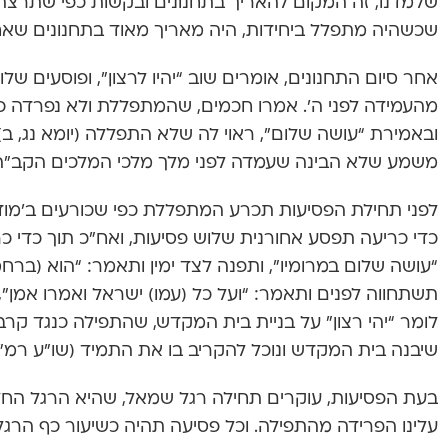
שלמדנו, זה המקום להאריך בתחנונים ובקשות כפי שתרצה, 
שכשהיה מתפלל ביחידות, היה מאריך מאוד בתחנונים שאחר
אחר סיום התחנונים, אומרים שוב “יהיו לרצון”, ופוסעים של
מהעמידה לפני ה’. אמרו חכמים, שהמתפללת ולא נפרדה כ
ובאמירת “עושה שלום”, ראוי לה שלא התפללה (יומא נג, ב)
משמע שלא הבינה שעמדה לפני מלך מלכי המלכים הקב”ה,
לפני תחילת הפסיעות תכרע המתפללת כפי שכורעים ב’מודי
כדי כריעה תפסע אחורנית שלוש פסיעות, ואח”כ תוך כדי 
“עושה שלום במרומיו”, ותפנה לצד ימין ותאמר: “הוא (ברחמי
תשתחווה לפנים ותאמר: “ועל כל (עמו) ישראל ואמרו אמן”,
לומר “יהי רצון” על בניית בית המקדש, שהתפילה כנגד קרבן
שיבנה בית המקדש ונוכל להקריב בו את התמיד (שו”ע רמ”א
בעת הפסיעות, עוקרים תחילה רגל שמאל, שהיא הרגל הח
עלינו הפרידה מהתפילה. וכל פסיעה תהיה כשיעור כף הרגל