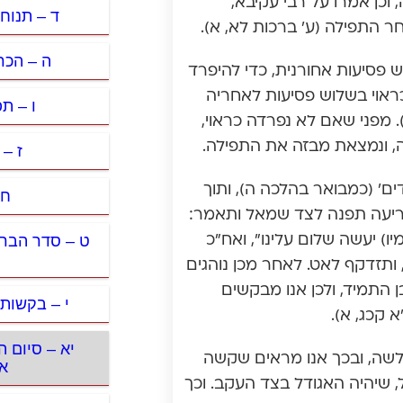
וכן אמרו על רבי עקיבא,
ד – תנוחת
 התפילה (ע’ ברכות לא, א).
ה – הכר
וש פסיעות אחורנית, כדי להיפרד
ראוי בשלוש פסיעות לאחריה
ו – ת
. מפני שאם לא נפרדה כראוי,
 ונמצאת מבזה את התפילה.
ז – 
ם’ (כמבואר בהלכה ה), ותוך
ח 
כריעה תפנה לצד שמאל ותאמר:
ט – סדר הברכ
ו) יעשה שלום עלינו”, ואח”כ
 ותזדקף לאט. לאחר מכן נוהגים
 התמיד, ולכן אנו מבקשים
י – בקשות
 קכג, א).
יא – סיום 
לשה, ובכך אנו מראים שקשה
א
, שיהיה האגודל בצד העקב. וכך