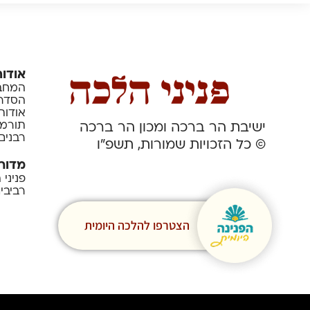
אודות
המחבר
הסדרה
אודות
תורמי
ישיבת הר ברכה ומכון הר ברכה
רבנים
© כל הזכויות שמורות, תשפ”ו
מדור
פניני
רביבי
הצטרפו להלכה היומית