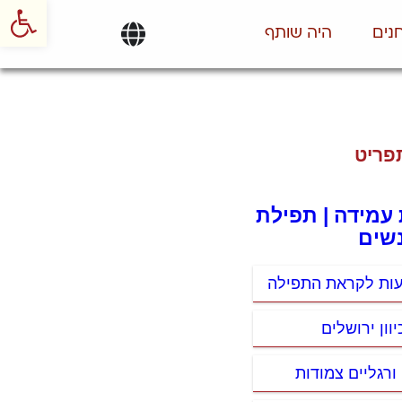
פתח סרגל
נים
היה שותף
פריט
 עמידה | תפילת
שים
עות לקראת התפילה
וון ירושלים
ורגליים צמודות