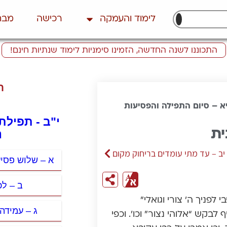
לימוד והעמקה
רכישה
מבח
התכוננו לשנה החדשה, הזמינו סימניות לימוד שנתיות חינם!
ת
א – סיום התפילה והפסיעות
י"ב - תפילת
ית
נ
יב – עד מתי עומדים בריחוק מקום
א – שלוש פסי
ב – לכי
 לפניך ה’ צורי וגואלי”
ג – עמידה 
בקש “אלוהי נצור” וכו’. וכפי