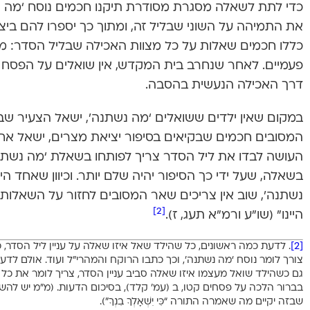
כדי לתת לשאלה מסגרת מסודרת תיקנו חכמים נוסח ‘מה נשת
את התמיהה על השוני שבליל זה, ומתוך כך יספרו להם ביצ
כללו חכמים שאלות על כל מצוות האכילה שבליל הסדר: מצה
פעמיים. לאחר שנחרב בית המקדש, אין שואלים על הפסח ו
דרך האכילה הנעשית בהסבה.
במקום שאין ילדים ששואלים ‘מה נשתנה’, ישאל הצעיר שב
המסובים חכמים שבקיאים בסיפור יציאת מצרים, ישאל אחד 
העושה לבדו את ליל הסדר צריך לפותחו בשאלת ‘מה נשתנ
בשאלה, שעל ידי כך הסיפור יהיה שלם יותר. וכיוון שאחד ה
נשתנה’, שוב אין צריכים שאר המסובים לחזור על השאלות
[2]
היינו” (שו”ע ורמ”א תעג, ז).
[2]
. לדעת כמה ראשונים, כל שהילד שאל איזו שאלה על עניין ליל הסדר, כ
צורך לומר נוסח ‘מה נשתנה’, וכך כתבו הרוקח והמהרי”ל ועוד. אולם לדעת
גם כשהילד שואל מעצמו איזו שאלה סביב עניין הסדר, צריך לומר את כל נו
בברור הלכה על פסחים קטו, ב (עמ’ קלד), בסיכום הדעות. (מ”מ יש לה
שבזה יקיים מה שאמרה התורה “כִּי יִשְׁאָלְךָ בִנְךָ”).