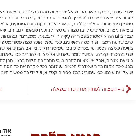
יש מי שכתב, שרק כאשר הבן שואל יש מצווה מהתורה לספר ביציאת מצר
לזכור את יציאת מצרים ולא צריך לספר בהרחבה, ורק מדברי חכמים בכל
משמע מתשובות הרא”ש כלל כד, ב. אבל אין כן דעת רוב הפוסקים, אלא 
ביציאת מצרים, ומי שיש לו בן מצווה שיספר לו, וכמו שנאמר לגבי הבן שאינו יוד
לְבִנְךָ בַּיּוֹם הַהוּא לֵאמֹר: בַּעֲבוּר זֶה עָשָׂה ה’ לִי בְּצֵאתִי מִמִּצְרָיִם”
כתב שדעת רמב”ן ועוד כמה ראשונים, שמי שאינו אוכל מצה פטור מסיפור בי
בשעה שמצה לפניו. ועי’ בסדפ”כ ו, 2, שמזכיר חילוק 
שדי בהזכרה קצרה. ואפשר לומר שאם שואל מצווה להרחיב כפי שאלתו, 
ביציאת מצרים, אבל אין מצווה להרחיב, כי ההרחבה תלויה ברצון הבן לה
מב). מכל מקום ברור שמדברי חכמים יש לומר בכל מקרה את כל נוסח הה
שואל את עצמו, כפי שמובא בגמ’ פסחים קטז, א, ועל ידי כך ממשיך חיוב 
ג – המצווה לפתוח את הסדר בשאלה
ה 
אודות