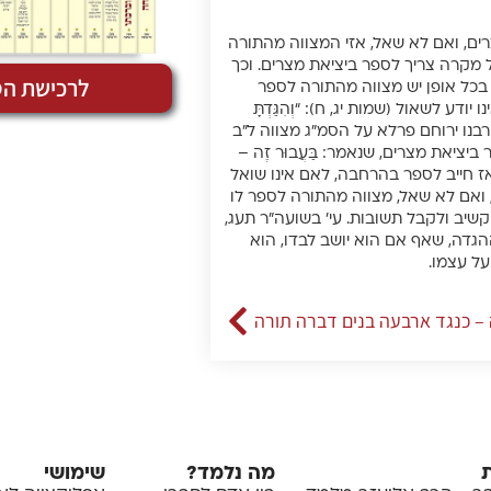
ים, ואם לא שאל, אזי המצווה מהתורה
 מקרה צריך לספר ביציאת מצרים. וכך
לרכישת הס
בכל אופן יש מצווה מהתורה לספר
ע לשאול (שמות יג, ח): “וְהִגַּדְתָּ
. (בהגהות רבנו ירוחם פרלא על הסמ”ג מצווה ל”ב
ציאת מצרים, שנאמר: בַּעֲבוּר זֶה –
בין אם הבן שואל שאז חייב לספר בהרחבה, לאם אינו שואל
ואם לא שאל, מצווה מהתורה לספר לו
קשיב ולקבל תשובות. עי’ בשועה”ר תעג,
גדה, שאף אם הוא יושב לבדו, הוא
על עצמו.
– כנגד ארבעה בנים דברה תורה
מה נלמד?
שימושי