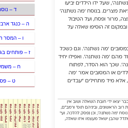
נה’, שעל ידו הילדים יביעו
ד – נוס
יאת מצרים. בנוסח ‘מה נשתנה’
, מרור ופסח, ועל הטיבול
ה – כנגד ארב
במקום זה הוסיפו שאלה על
ו – המסר ה
מסובים ‘מה נשתנה’. וגם כשכל
ז – פותחים בג
מהם ‘מה נשתנה’. ואפילו יחיד
ה’. שכך הוא הסדר, לפתוח
ח – משמע
ילדים או המסובים אמר ‘מה
ט – פסח
, אלא מיד מתחילים “עבדים
בר יצאו ידי חובת השאלה ושוב אין
 רוב הראשונים, וביניהם תוס’ ורמב”ם,
סח ‘מה נשתנה’, וכן נפסק להלכה. ועי’
שתדל שהבן ישאל מעצמו איזו שאלה,