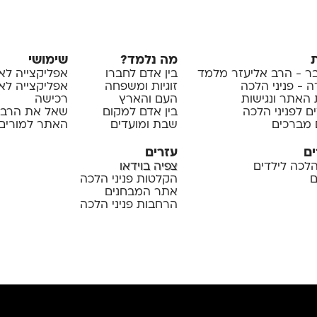
מה נלמד?
שימושי
 - הרב אליעזר מלמד
בין אדם לחברו
אפליקצייה לא
 - פניני הלכה
זוגיות ומשפחה
אפליקצייה לאיי
 האתר ונגישות
העם והארץ
רכישה
ם לפניני הלכה
בין אדם למקום
שאל את הרב
 מברכים
שבת ומועדים
האתר למורים 
ים
עזרים
 הלכה לילדים
צפיה בוידאו
ם
הקלטות פניני הלכה
אתר המבחנים
הרחבות פניני הלכה