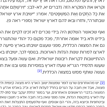
לארץ, והגיעו לפלטום, וזכרו את ארץ ישראל, זקפו עיניהם ו
וקראו את המקרא הזה (דברים יא, לא-לב): “וִירִשְׁתֶּם אֹתָהּ וִישַׁבְת
אֵת כָּל הַחֻקִּים וְאֶת הַמִּשְׁפָּטִים”. אמרו: “ישיבת ארץ י
שבתורה”, וחזרו ובאו להם לארץ ישראל (ספרי ראה פ).
ואף שכאשר השלטון היה בידי נוכרים לא זכינו לקיים את 
בידינו ולא ביד אומה אחרת”, מכל מקום כל יהודי שהתגור
גם את המצווה הכללית, מפני שעצם ישיבתו בארץ סייעה ל
לארצו למרות שנות הגלות הארוכות. בנוסף לכך, ישיבתו 
ההתיישבות לקראת ריבונות ישראלית. ואם עשה ופעל בצורה
שעשו תלמידי הגר”א שעלו לארץ במסירות נפש ובנו את חו
[2]
נעשה שותף ממש במצווה הכללית.
[2]
. יש מהאחרונים שרצו לומר שמצוות ישוב הארץ היא מצווה קיומית ולא
מצווה, אבל אין חובה על הגרים בחו”ל לעלות לארץ. וכ”כ באג”מ אה”ע 
עלו לארץ בתקופת הגלות, אינה מפני שאין בזה חובה אלא כי חשבו שאינם
וביטחוניות וכיוצא בזה, והרי הם אנוסים. ואף שלפעמים התנצלות זאת