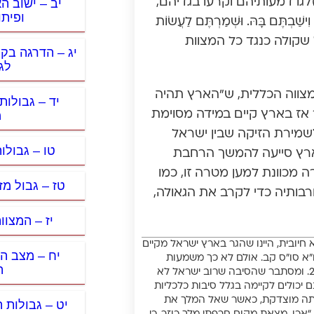
יב – ישוב ה
זלגו דמעותיהם וקרעו בגדיהם,
ופית
ֶּם בָּהּ. וּשְׁמַרְתֶּם לַעֲשׂוֹת
שראל שקולה כנגד כל המצוות
יג – הדרגה בקי
לג
המצווה הכללית, ש”הארץ תהיה
יד – גבולות
מ
ר אז בארץ קיים במידה מסוימת
שמירת הזיקה שבין ישראל
טו – גבולות
בארץ סייעה להמשך הרחבת
 מכוונת למען מטרה זו, כמו
טז – גבול מ
רבותיה כדי לקרב את הגאולה,
יז – המצוו
 חיובית, היינו שהגר בארץ ישראל מקיים
יח – מצב ה
ח”א סו”ס קב. אולם לא כך משמעות
ה
המצווה בדברי הראשונים והאחרונים, ועי’ בספר ‘נחלת יעקב’ עמ’ 277-310. ומסתבר שהסיבה שרוב ישראל לא
 יכולים לקיימה בגלל סיבות כלכליות
 היתה מוצדקת, כאשר שאל המלך את
יט – גבולות ה