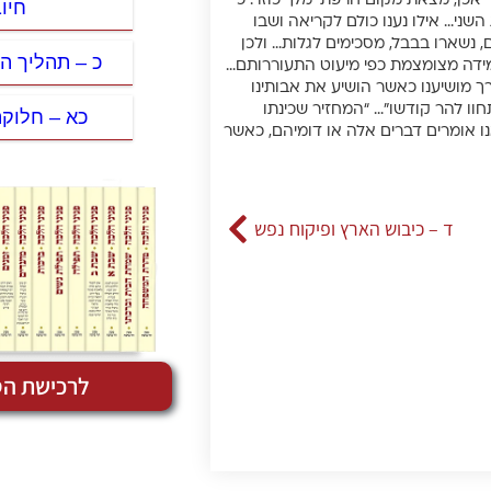
“אכן, מצאת מקום חרפתי מלך כוזר. כי
חיו
שני… אילו נענו כולם לקריאה ושבו
נשארו בבבל, מסכימים לגלות… ולכן
כ – תהליך ה
ידה מצומצמת כפי מיעוט התעוררותם…
ברך מושיענו כאשר הושיע את אבותינו
חוו להר קודשו”… “המחזיר שכינתו
כא – חלוק
 אנו אומרים דברים אלה או דומיהם, כאשר
ד – כיבוש הארץ ופיקוח נפש
לרכישת הס