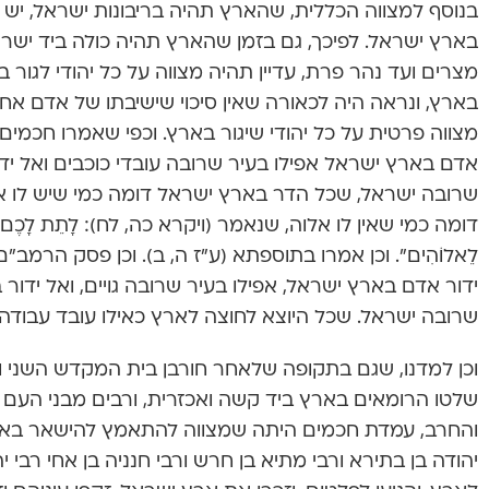
בנוסף למצווה הכללית, שהארץ תהיה בריבונות ישראל, יש מצו
בארץ ישראל. לפיכך, גם בזמן שהארץ תהיה כולה ביד ישראל
מצרים ועד נהר פרת, עדיין תהיה מצווה על כל יהודי לגור ב
בארץ, ונראה היה לכאורה שאין סיכוי שישיבתו של אדם אח
מצווה פרטית על כל יהודי שיגור בארץ. וכפי שאמרו חכמים (
אדם בארץ ישראל אפילו בעיר שרובה עובדי כוכבים ואל ידו
שרובה ישראל, שכל הדר בארץ ישראל דומה כמי שיש לו א
דומה כמי שאין לו אלוה, שנאמר (ויקרא כה, לח): לָתֵת לָכֶם אֶת אֶ
לֵאלוֹהִים”. וכן אמרו בתוספתא (ע”ז ה, ב). וכן פסק הרמב”ם
ידור אדם בארץ ישראל, אפילו בעיר שרובה גויים, ואל ידור 
שרובה ישראל. שכל היוצא לחוצה לארץ כאילו עובד עבודה 
וכן למדנו, שגם בתקופה שלאחר חורבן בית המקדש השני ו
שלטו הרומאים בארץ ביד קשה ואכזרית, ורבים מבני העם 
והחרב, עמדת חכמים היתה שמצווה להתאמץ להישאר בארץ
יהודה בן בתירא ורבי מתיא בן חרש ורבי חנניה בן אחי רבי יהו