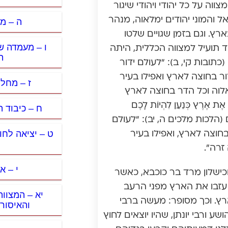
וה על כל יהודי ויהודי שיגור
 והמוני יהודים ימלאוה, מנהר
ה – מ
ארץ. וגם בזמן שגויים שלטו
ו – מעמדה ש
ד תועיל למצווה הכללית, היתה
ה
כתובות קי, ב): “לעולם ידור
ר בחוצה לארץ ואפילו בעיר
ז – מחלוק
לוה וכל הדר בחוצה לארץ
רֶץ כְּנַעַן לִהְיוֹת לָכֶם
ח – כיבוד ה
 (הלכות מלכים ה, יב): “לעולם
ט – יציאה לחו
בחוצה לארץ, ואפילו בעיר
זרה”.
י – 
כישלון מרד בר כוכבא, כאשר
עזבו את הארץ מפני הרעב
יא – המצוו
. וכך מסופר: מעשה ברבי
והאיסור
שע ורבי יונתן, שהיו יוצאים לחוץ