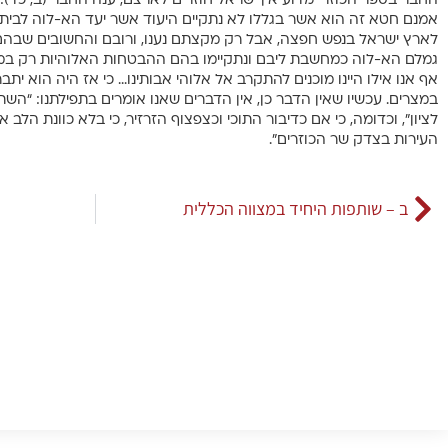
החבר בספר הכוזרי מדוע אין ישראל חוזרים לארצם, ענה החבר (ב, כד): 
אמנם חטא זה הוא אשר בגללו לא נתקיים היעוד אשר יעד הא-לוה לבית ה
לארץ ישראל בנפש חפצה, אבל רק מקצתם נענו, ורובם והחשובים שבהם, 
גמלם הא-לוה כמחשבת ליבם ונתקיימו בהם ההבטחות האלוהיות רק במ
אף אנו אילו היינו מוכנים להתקרב אל אלוהי אבותינו… כי אז היה הוא ית
במצרים. עכשיו שאין הדבר כן, אין הדברים שאנו אומרים בתפילתנו: “השת
לציון”, וכדומה, כי אם כדיבור התוכי וכצפצוף הזרזיר, כי בלא כוונת הלב
העירות בצדק שר הכוזרים”.
ב – שותפות היחיד במצווה הכללית