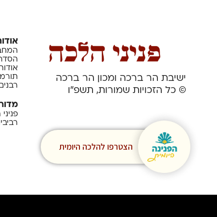
אודות
המחבר
הסדרה
אודות
תורמי
ישיבת הר ברכה ומכון הר ברכה
רבנים
© כל הזכויות שמורות, תשפ”ו
מדור
פניני
רביבי
הצטרפו להלכה היומית