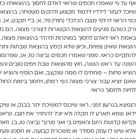
אף על פי שאמרו חכמים שראוי לאדם לחסוך בהוצאותיו כדי ל
שיוכל לעזור לילדיו ללמוד מקצוע ולהקים משפחה; בהוצאות
כפי הראוי לו לפי מצבו הכלכלי (חולין פד, א; ב”י תקכט, א)
ורק כשהם מגיעים להוצאות הקשורות לצורכי מצווה, הם נז
באמת ראוי לאדם לחסוך במותרות ולהדר בהוצאות מצווה. ו
הוצאות שאינן צפויות, וכיוון שלא קימץ בהוצאת שבתות וחגים
להתקיים כראוי. מפני שאמרו חכמים (ביצה טז, א), שפרנ
השנה עד ראש השנה, חוץ מהוצאות שבת וימים טובים והוצ
הוציא פחות – פוחתים לו ממה שנקצב, ואם הוסיף והוציא יו
שאם יוציא עבור צורכי מצווה כפי רמתו, ויחסוך בימות החול, 
לחיות ולחסוך כראוי.
הנמצא בגרעון זמני, ראוי שיכנס למשיכת יתר בבנק או שיק
ידאג שמא תארע לו תקלה ולא יוכל להחזיר את חובו, ש”אמר ה
וקדשו קדושת היום והאמינו בי ואני פורע” (ביצה טו, ב). וז
אלא שיש לו עסק מסודר או משכורת קבועה, או חסכון שעליו 