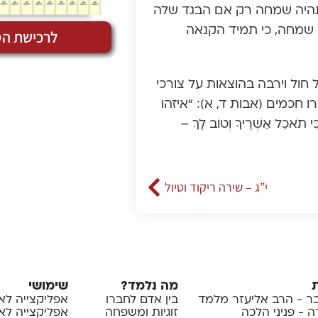
היה שמחה רק אם הבגד שלה
ה שמחה, כי תמיד הקנאה
לרכישת הס
חול וירבה בהוצאות על צורכי
ו חכמים (אבות ד, א): “איזהו
כֵל אַשְׁרֶיךָ וְטוֹב לָךְ –
י”ג – שירה ריקוד וטיול
מה נלמד?
שימושי
 - הרב אליעזר מלמד
בין אדם לחברו
אפליקצייה לא
 - פניני הלכה
זוגיות ומשפחה
אפליקצייה לאיי