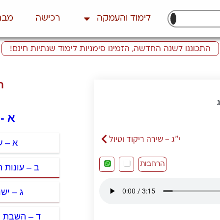
לימוד והעמקה
רכישה
מבח
התכוננו לשנה החדשה, הזמינו סימניות לימוד שנתיות חינם!
ת
א -
י”ג – שירה ריקוד וטיול
א – ע
הרחבות
ב – עונות ה
ג – יש
ד – השבת ו