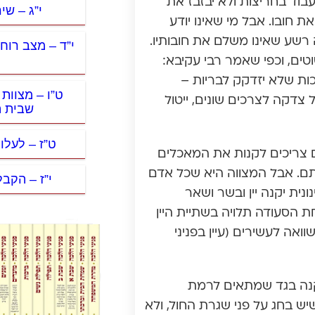
בוד בחריצות ולא יבזבז את
י”ג – שיר
ת חובו. אבל מי שאינו יודע
ה רשע שאינו משלם את חובותיו.
י”ד – מצב רוח 
טים, וכפי שאמר רבי עקיבא:
כות שלא יזדקק לבריות –
ט”ו – מצוות 
צדקה לצרכים שונים, ייטול
שבית ה
ט”ז – לעלו
ם צריכים לקנות את המאכלים
לתם. אבל המצווה היא שכל אדם
י”ז – הקבל
ונית יקנה יין ובשר ושאר
 הסעודה תלויה בשתיית היין
אה לעשירים (עיין בפניני
 יקנה בגד שמתאים לרמת
 בחג על פני שגרת החול, ולא