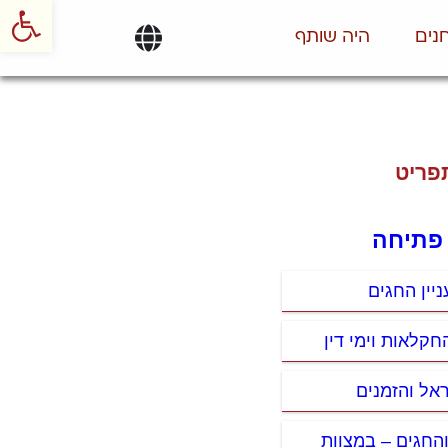
פתח סרגל
נים
היה שותף
פריט
 פתיחה
ניין החגים
חקלאות וימי דין
ראל והזמנים
החגים – במצוות