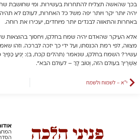
בכך שהאשה תצליח להתחרות בעשירות. ומי שחושבת שת
יהיה יותר יקר ויותר יפה משל כל האחרות, לעולם לא תהי
באחרות והתאווה לבגדים יותר מיוחדים, יעכירו את רוחה.
אלא העיקר שהאדם יהיה שמח בחלקו, ויחסוך בהוצאות של 
מצווה, לפי רמת הכנסתו, ועל ידי כך יזכה לברכה. וזהו שאמר
עשיר? השמח בחלקו, שנאמר (תהלים קכח, ב): יְגִיעַ כַּפֶּיךָ כִּי תֹא
אַשְׁרֶיךָ בעולם הזה, וְטוֹב לָךְ – לעולם הבא”.
י”א – לשמוח ולשמח
אודות
המחבר
הסדרה