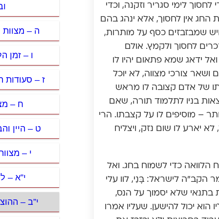
וב
חסוך לימי סגריר וזקנה, וכדי
 החג אין לחסוך, אלא ינהג בהם
ה – מצוות 
. ויש שמבזבזים כסף על מותרות,
כרים לחסוך ולקמץ. אולם
ו – זמן ה
אל ידאג שמא פתאום יהיו לו
 ושאר צורכי מצווה, לא יוכל
ז – סעודות 
סתו של אדם קצובה לו מראש
אות בניו לתלמוד תורה, שאם
ח – מצ
תר – מוסיפים לו על קצבתו. הרי
ט – היין ו
לא יארע לו שום נזק, ויצליח
י – מצוו
ח הלוואה כדי לשמוח בחג. ואל
י”א – 
קב”ה לישראל: בָּנַי, לוו עלי
את בתנאי שלא יסמוך על הנס,
י”ב – ההו
הוא יכול להישען. שעליו אמרו