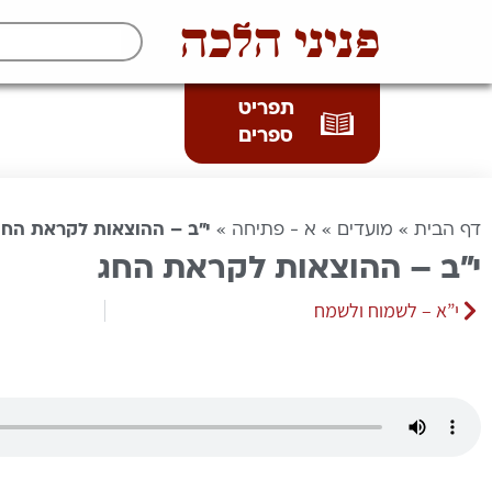
פניני הלכה
תפריט
ספרים
דף הבית
»
מועדים
»
א - פתיחה
»
י”ב – ההוצאות לקראת החג
י”ב – ההוצאות לקראת החג
י”א – לשמוח ולשמח