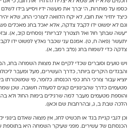
חכמים שלא ידאג שמא לא יצליח להחזיר את חובו, כי אם יע
כספו על מותרות, ה’ יברך את מעשה ידיו ויסייע בידו לשלם א
כיצד יחזיר את חובו, לא יקח הלוואה לצורכי החג, שלא יהי
וגם לא יפשוט ידו לקבל צדקה, אלא יאכל בחג מאכלים פשו
“עשה שבתך חול ואל תצטרך לבריות” (פסחים קיב, א). ובז
יתעשר (פאה ח, ט). אמנם עני שכבר נאלץ לפשוט ידו לקבל 
צדקה כדי לשמוח בחג (מ”ב רמב, א).
ויש טועים וסוברים שכדי לקיים את מצוות השמחה בחג, ה
והבגדים היקרים ביותר, כדרך העשירים, מעל ומעבר ליכו
יוציא עבור צורכי החג כפי הכנסתו. כלומר, מי שמשכורתו בינ
מטעמים כדרך שהבינוניים קונים לסעודה חשובה. שכן שמחת
והוספת מטעמים מעבר למה שרגילים בימות החול ולא בהשוו
הלכה שבת ב, ג, ובהרחבות שם וכאן).
וכן לגבי קניית בגד או תכשיט לחג, אין מצווה שאדם בינוני
הכנסתם של עשירים. מפני שעיקר השמחה היא בתוספת שיש