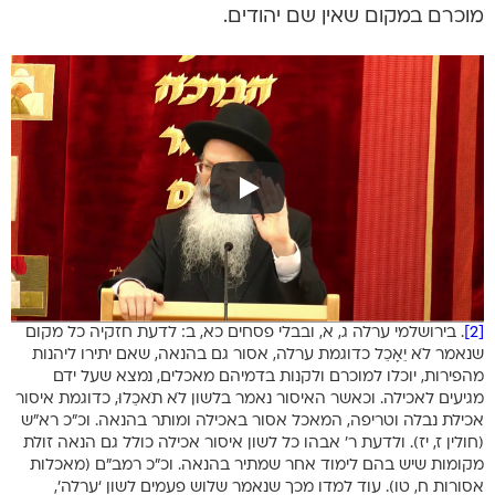
מוכרם במקום שאין שם יהודים.
[2]
. בירושלמי ערלה ג, א, ובבלי פסחים כא, ב: לדעת חזקיה כל מקום
שנאמר לֹא יֵאָכֵל כדוגמת ערלה, אסור גם בהנאה, שאם יתירו ליהנות
מהפירות, יוכלו למוכרם ולקנות בדמיהם מאכלים, נמצא שעל ידם
מגיעים לאכילה. וכאשר האיסור נאמר בלשון לֹא תֹאכֵלוּ, כדוגמת איסור
אכילת נבלה וטריפה, המאכל אסור באכילה ומותר בהנאה. וכ”כ רא”ש
(חולין ז, יז). ולדעת ר’ אבהו כל לשון איסור אכילה כולל גם הנאה זולת
מקומות שיש בהם לימוד אחר שמתיר בהנאה. וכ”כ רמב”ם (מאכלות
אסורות ח, טו). עוד למדו מכך שנאמר שלוש פעמים לשון ‘ערלה’,