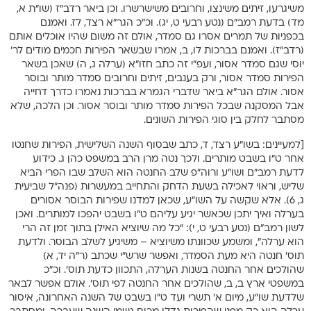
משיגרעו, זיתים משינצו, וחרובים משישרשרו. וכן ביאר רדב”ז (שו”ת א,
מד) בדעת רמב”ם (נטע רבעי ט, יג). וכ”כ הגר”א רצד, לז. ואמנם
בכפניות של תמרים אסרו גם סמדר, אולם זה משום שהיו אוכלים אותם
(רדב”ז). ואמנם בברכות לו, ב, אמרו שבשאר הפירות חכמים מודים לר’
יוסי שגם סמדר אסור, ועפ”י זה כתב חזו”א (ערלה ג, ה) שאכן בשאר
הפירות סמדר אסור, ורק בענבים, זיתים וחרובים סמדר מותר ובוסר
אסור. אולם הגר”א ביאר שדברי הגמרא בברכות נאמרו כדרך דחייה
אבל המסקנה שבכל הפירות סמדר מותר ובוסר אסור. וכן הלכה, שלא
מסתבר לחלק בין סוגי הפירות השונים.
[למעיינים: בשו”ע רצד, ד, כתב שבסוף השנה השלישית, הפירות שחנטו
אחר ט”ו בשבט מותרים. ולכך נטה מרן הרב במשפט כהן ג. כידוע
לדעת רמב”ם ושו”ע ורוה”פ שלב החנטה הוא השלב שבו הפרי הביא
שליש, וראוי לאכילה בשעת הדחק והתחייב במעשרות (פנה”ל שביעית
ג, 6). אלא שקשה על השו”ע, שכאן למדנו שפירות הבוסר אסורים
בערלה ואיך יתכן שכאשר יגיע עליהם ט”ו בשבט יהפכו למותרים. ואכן
לשון רמב”ם (נטע רבעי ט, י): “כל מה שיוציא האילן בתוך זמן זה הרי
הוא ערלה”, ומשמע שכוונתו משיוציא – משיגיע לשלב הבוסר. ולדעת
תוס’ חנטה היא מעת הסמדר, ואפשר שרש”י שכתב (ר”ה יד, א)
שהולכים אחר החנטה בשנות הערלה, התכוון כדעת תוס’. וכ”כ
במשפטי ארץ ב, ב, שהולכים אחר החנטה לפי תוס’. אולם אפשר לבאר
שלדעת שו”ע, מיום א’ תשרי ועד ט”ו בשבט של השנה האחרונה, איסור