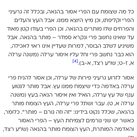
כל מה שצומח עם הפרי אסור בהנאה, ובכלל זה גרעיני
הפרי וקליפתו, וכן מיץ היוצא ממנו. אבל העץ והעלים
והפרחים שלו מותרים בהנאה. וכן הפרי בעודו קטן מאוד
עד שאינו נחשב פרי ונקרא סמדר – מותר בהנאה. אבל
משיגיע לשלב הבוסר, למרות שעדיין אינו ראוי לאכילה,
הוא כבר נחשב פרי וחל עליו איסור ערלה (משנה ערלה
[4]
א, ז-ט; שו”ע רצד, א-ב).
אסור לזרוע גרעיני פירות של ערלה, וכן אסור להניח פרי
ערלה באדמה כדי שיצמח ממנו עץ. אבל מותר לנטוע
ענף של עץ ערלה, הואיל ואין איסור הנאה בעץ (משנה
ערלה א, ט). עבר ושתל פרי ערלה, העץ הצומח מותר
בהנאה, שכלל נקוט בידינו: “זה וזה גורם – מותר”. כלומר,
כאשר יש שני גורמים לצמיחת העץ – הפרי האסור
והאדמה המותרת, העץ הצומח מותר בהנאה (שו”ע רצד,