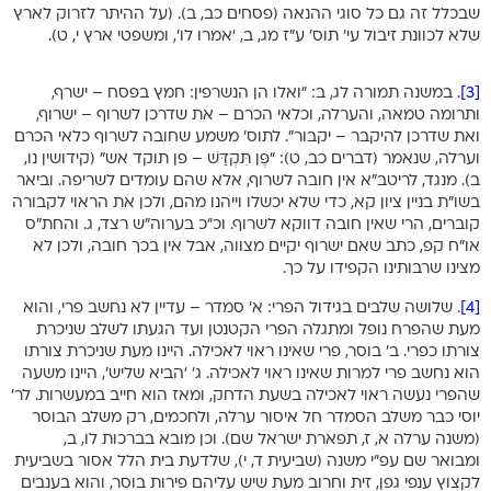
שבכלל זה גם כל סוגי ההנאה (פסחים כב, ב). (על ההיתר לזרוק לארץ
שלא לכוונת זיבול עי’ תוס’ ע”ז מג, ב, ‘אמרו לו’, ומשפטי ארץ י, ט).
[3]
. במשנה תמורה לג, ב: “ואלו הן הנשרפין: חמץ בפסח – ישרף,
ותרומה טמאה, והערלה, וכלאי הכרם – את שדרכן לשרוף – ישרוף,
ואת שדרכן להיקבר – יקבור”. לתוס’ משמע שחובה לשרוף כלאי הכרם
וערלה, שנאמר (דברים כב, ט): “פֶּן תִּקְדַּשׁ – פן תוקד אש” (קידושין נו,
ב). מנגד, לריטב”א אין חובה לשרוף, אלא שהם עומדים לשריפה. וביאר
בשו”ת בניין ציון קא, כדי שלא יכשלו וייהנו מהם, ולכן את הראוי לקבורה
קוברים, הרי שאין חובה דווקא לשרוף. וכ”כ בערוה”ש רצד, ג. והחת”ס
או”ח קפ, כתב שאם ישרוף יקיים מצווה, אבל אין בכך חובה, ולכן לא
מצינו שרבותינו הקפידו על כך.
[4]
. שלושה שלבים בגידול הפרי: א’ סמדר – עדיין לא נחשב פרי, והוא
מעת שהפרח נופל ומתגלה הפרי הקטנטן ועד הגעתו לשלב שניכרת
צורתו כפרי. ב’ בוסר, פרי שאינו ראוי לאכילה. היינו מעת שניכרת צורתו
הוא נחשב פרי למרות שאינו ראוי לאכילה. ג’ ‘הביא שליש’, היינו משעה
שהפרי נעשה ראוי לאכילה בשעת הדחק, ומאז הוא חייב במעשרות. לר’
יוסי כבר משלב הסמדר חל איסור ערלה, ולחכמים, רק משלב הבוסר
(משנה ערלה א, ז, תפארת ישראל שם). וכן מובא בברכות לו, ב,
ומבואר שם עפ”י משנה (שביעית ד, י), שלדעת בית הלל אסור בשביעית
לקצוץ ענפי גפן, זית וחרוב מעת שיש עליהם פירות בוסר, והוא בענבים