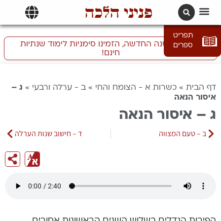
פניני הלכה
תרגומים | languages
תפריט
התכוננו לשנה החדשה, הזמינו סימניות לימוד שנתיות
ספרים
חינם!
דף הבית
»
כשרות א - הצומח והחי
»
ב - ערלה ורבעי
»
ג –
איסור הנאה
ג – איסור הנאה
ב – טעם המצווה
ד – חישוב שנות הערלה
הפירות הגדלים בשלוש השנים הראשונות אסורים