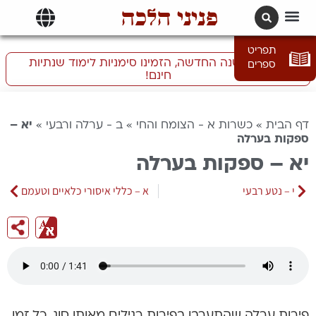
פניני הלכה
תרגומים | languages
תפריט
התכוננו לשנה החדשה, הזמינו סימניות לימוד שנתיות
ספרים
חינם!
דף הבית
»
כשרות א - הצומח והחי
»
ב - ערלה ורבעי
»
יא –
ספקות בערלה
יא – ספקות בערלה
י – נטע רבעי
א – כללי איסורי כלאיים וטעמם
פירות ערלה שהתערבו בפירות רגילים מאותו סוג, כל זמן