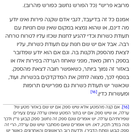
מרובא פריש” (כל הפורש נחשב כפורש מהרוב).
אמנם כל זה בדיעבד, לגבי אדם שקנה פירות ואינו יודע
מה דינם, או שהוא נמצא במקום שאין שם חנויות עם
תעודת כשרות וכדי להגיע לחנות שכזו עליו לטרוח טרחה
רבה. אבל אם יש שם חנות עם תעודת כשרות, עליו
לצאת מהספק ולקנות בה. וגם אם הוא יודע שמדובר
בספק רחוק מאוד, מפני שאחוז הערלה בפירות אלו או
באזור זה נמוך ביותר, כשאפשר חובה לצאת מהספק.
בנוסף לכך, מצווה לחזק את המדקדקים בכשרות. ועוד,
שכאשר יש תעודת כשרות גם מפרישים תרומות
[16]
ומעשרות כדין.
[16]
. אם קנה מהמטע אלא שיש ספק אם יש שם באזור מטע של
ערלה, או שיש ספק אם יש בתוך המטע שאינו ערלה עצים צעירים
שפירותיהם ערלה. יש אומרים שגם ספק זה נחשב ספק קבוע (ר”ן ולכך
נטה במ”ב תקיג, לא). ויש אומרים שאם מסתבר שיש שם ערלה, הרי זה
ספק קבוע (פתח הדביר). ולדעת רוב הראשונים והאחרונים, כאשר יש