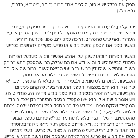
ספק אם בכלל יש איסור, הולכים אחר הרוב (רוקח, ריטב”א, רדב”ז,
מ”א וט”ז).
יתר על כן, לדעת רוב הפוסקים, כדי שהספק יחשב ספק קבוע, צריך
שהאיסור יהיה ניכר במקומו ובמאמץ קל ניתן לברר היכן המטע או עצי
הערלה. ואף שיש מחמירים, הלכה כמקילים, מפני שלדעת רוה”פ,
כאשר ספק אם הספק נחשב קבוע או פריש, מקילים להחשיבו כפריש.
כאשר הפירות הובאו לשוק ישנן ארבע אפשרויות: א’ כשבעל הפירות
היהודי הביאם לשוק והוא יודע אם הם ערלה, הרי שהספק התעורר רק
בשוק, וממילא יש לו דין פריש. ב’ כשגוי הביאם לשוק, ברור שהואיל והם
הופרשו לשוק דינם כפריש. ג’ כאשר יהודי חילוני הביאם ממקום
הקביעות למוכרם לסיטונאים ולבעלי החנויות בלא לדעת את דינם. י”א
שהואיל והוא חייב במצוות, הספק התעורר בעת שלקחם ממקום
הקביעות, ויש להחמיר בספקם, כדין ספק קבוע (יד יהודה, מנח”י ז, צו).
ויש אומרים שהואיל והוא אינו מקפיד, הספק התעורר רק אצל היהודי
המקפיד שלקח ממנו, וממילא מדובר בספק רגיל (חמדת שלמה, מנחת
שלמה ח”א עא, יב). ד’ כאשר יהודי חילוני שלח שליח לקנות לו פירות
מהמטעים, והשליח קנה בלא לדעת מהיכן. י”א שדינם כספק קבוע
(דברי חיים ח”ב יו”ד נג), וי”א שדינם כספק רגיל (ר”ש קלוגר בטוטו”ד
תליתאה ב, יד). הרי שבשני מצבים הוא מצב של פריש, ובשני מצבים
ספק אם קבוע או פריש. וכבר למדנו שבספק אם נחשב קבוע או פריש,