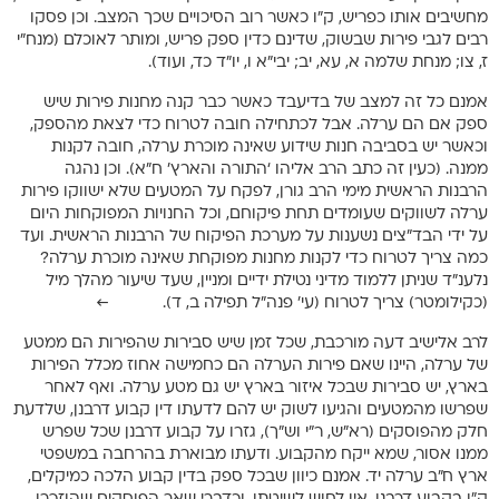
מחשיבים אותו כפריש, ק”ו כאשר רוב הסיכויים שכך המצב. וכן פסקו
רבים לגבי פירות שבשוק, שדינם כדין ספק פריש, ומותר לאוכלם (מנח”י
ז, צו; מנחת שלמה א, עא, יב; יבי”א ו, יו”ד כד, ועוד).
אמנם כל זה למצב של בדיעבד כאשר כבר קנה מחנות פירות שיש
ספק אם הם ערלה. אבל לכתחילה חובה לטרוח כדי לצאת מהספק,
וכאשר יש בסביבה חנות שידוע שאינה מוכרת ערלה, חובה לקנות
ממנה. (כעין זה כתב הרב אליהו ‘התורה והארץ’ ח”א). וכן נהגה
הרבנות הראשית מימי הרב גורן, לפקח על המטעים שלא ישווקו פירות
ערלה לשווקים שעומדים תחת פיקוחם, וכל החנויות המפוקחות היום
על ידי הבד”צים נשענות על מערכת הפיקוח של הרבנות הראשית. ועד
כמה צריך לטרוח כדי לקנות מחנות מפוקחת שאינה מוכרת ערלה?
נלענ”ד שניתן ללמוד מדיני נטילת ידיים ומניין, שעד שיעור מהלך מיל
(כקילומטר) צריך לטרוח (עי’ פנה”ל תפילה ב, ד). ←
לרב אלישיב דעה מורכבת, שכל זמן שיש סבירות שהפירות הם ממטע
של ערלה, היינו שאם פירות הערלה הם כחמישה אחוז מכלל הפירות
בארץ, יש סבירות שבכל איזור בארץ יש גם מטע ערלה. ואף לאחר
שפרשו מהמטעים והגיעו לשוק יש להם לדעתו דין קבוע דרבנן, שלדעת
חלק מהפוסקים (רא”ש, ר”י וש”ך), גזרו על קבוע דרבנן שכל שפרש
ממנו אסור, שמא ייקח מהקבוע. ודעתו מבוארת בהרחבה במשפטי
ארץ ח”ב ערלה יד. אמנם כיוון שבכל ספק בדין קבוע הלכה כמיקלים,