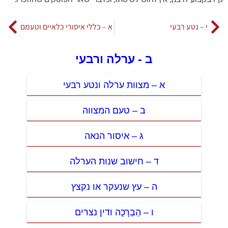
ק”ו בקבוע דרבנן, אין לחוש לשיטתו, וכדברי שאר הפוסקים שהוזכרו.
י – נטע רבעי
א – כללי איסורי כלאיים וטעמם
ב - ערלה ורבעי
א – מצוות ערלה ונטע רבעי
ב – טעם המצווה
ג – איסור הנאה
ד – חישוב שנות הערלה
ה – עץ שנעקר או נקצץ
ו – הַבְרָכָה ודין נצרים