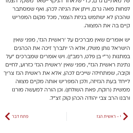
של מאתיים גרם, כדי שלאחר הניקוי יישאר משקל הצמר
לפחות מאה גרם, וייתן את הגיזה לכהן. ואף שמסתבר
שהכהן לא ישתמש בגיזת הצמר, מכל מקום המפריש
קיים בה את המצווה.
יש אומרים שאין מברכים על ‘ראשית הגז’, מפני שאין
הישראל נותן משלו, אלא ה’ יתברך זיכה את הכהנים
במתנות (ר”י בן פלט, רמב”ן). ויש אומרים שמברכים “על
נתינת ראשית הגז”, מפני שאין ‘ראשית הגז’ כזרוע, לחיים
וקיבה, שמתחילה שייכים לכהן, אלא את ראשית הגז צריך
לייחד בעת הגזיזה, ולכן המפריש אותה מקיים מצווה
ממשית (רוקח, פאת השולחן). וכן הורה למעשה מורנו
ורבנו הרב צבי יהודה הכהן קוק זצ”ל.
י – ראשית הגז
פתח דבר