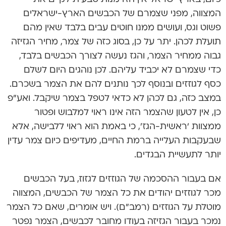
המצווה, מפני שצמרם של הכבשים הארץ-ישראלים
פשוט וגס, ועושים ממנו חוטים עבים בלבד שאין מהם
תועלת לכהן. יתר על כן, בסוג כזה של צמר, מחיר הגזיזה
גבוה ממחיר הצמר, והגז נעשה לצורך הכבשים בלבד,
כדי שצמרם לא יכביד עליהם. לכן נוהגים היום לשלם
כסף לגוזזים ובנוסף לכך נותנים להם את הצמר בשכרם.
במצב כזה, גם לכהן לא כדאי לטפל בצמר שיקבל. ואע”פ
כן, אין לטעון שהצמר הזה אינו ראוי למלבוש ופטור
ממצוות ‘ראשית-הגז’, כי באמת הוא ראוי ללבישה, אלא
שבעקבות העלייה ברמת החיים, מעדיפים כיום צמר עדין
יותר לתעשיית הבגדים.
אם בעבור ההסכמה של הגוזזים לגזוז, בעל הכבשים
מכר לגוזזים יהודים את כל הצמר של הכבשים, המצווה
מוטלת על הגוזזים (רמב”ם). ויש אומרים, שאם כל הצמר
נמכר בעבור הגזיזה בעודו מחובר לכבשים, הצמר נפטר