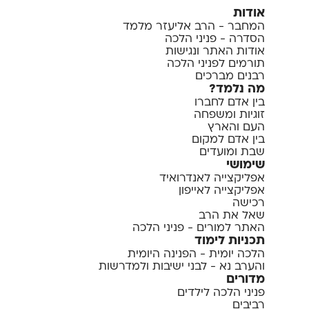
אודות
המחבר - הרב אליעזר מלמד
הסדרה - פניני הלכה
אודות האתר ונגישות
תורמים לפניני הלכה
רבנים מברכים
מה נלמד?
בין אדם לחברו
זוגיות ומשפחה
העם והארץ
בין אדם למקום
שבת ומועדים
שימושי
אפליקצייה לאנדרואיד
אפליקצייה לאייפון
רכישה
שאל את הרב
האתר למורים - פניני הלכה
תכניות לימוד
הלכה יומית - הפנינה היומית
והערב נא - לבני ישיבות ולמדרשות
מדורים
פניני הלכה לילדים
רביבים