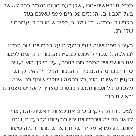
ממצוות ‘ראשית-הגז’, שכן בעת הגיזה הצמר כבר לא של
בעל הכבשים, והגוזזים פטורים מפני שאינם בעלי
הכבשים (רמ”א יו”ד שלג, ח, כפירוש הש”ך ח, ערוה”ש
שלג, ח).
בעיה נוספת ישנה לגבי הבעלות על הכבשים. שכן למדנו
(בהלכה ז) שכדי להימנע מבעיית הבכורות, נוהגים למכור
את הוושט של המבכירות לנוכרי, ועל ידי כך הוא נעשה
שותף בבהמה המבכירה והבכור הנולד לה אינו קדוש.
ולעניין ‘ראשית-הגז’, כל בהמה שנוכרי שותף בה אינה
מצטרפת לחשבון חמש הכבשים שצריך להפריש מצמרם
‘ראשית הגז’.
לפיכך, הרוצה לקיים כיום את מצוות ‘ראשית-הגז’, צריך
לדאוג תחילה שהכבשים יהיו בבעלותו הבלעדית, ויגזוז
אותם בעצמו או על ידי שליח, ויפריש מתוך הגיזה שיעור