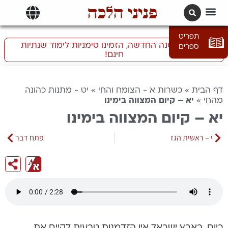
פניני הלכה
תרגומים | languages
תפריט
התכוננו לשנה החדשה, הזמינו סימניות לימוד שנתיות
ספרים
חינם!
דף הבית
»
כשרות א - הצומח והחי
»
יט - מתנות כהונה
מהחי
»
יא – קיום המצווה בימינו
יא – קיום המצווה בימינו
י – ראשית הגז
פתח דבר
כיום, בארץ ישראל אין הזדמנות טבעית לקיים את