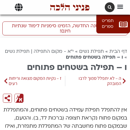
פניני הלכה
תרגומים | languages
תפריט
התכוננו לשנה החדשה, הזמינו סימניות לימוד שנתיות
ספרים
חינם!
דף הבית
»
תפילת נשים
»
י"א - מקום התפילה | תפילת נשים
»
ו – תפילה בשטחים פתוחים
ו – תפילה בשטחים פתוחים
ה – לא יתפלל סמוך לרבו
ז – נקיות המקום מצואה וריחות
המובהק
רעים
אין להתפלל תפילת עמידה בשטחים פתוחים, והמתפללת
במקום פתוח נקראת חצופה (ברכות לד, ב). והטעם,
שבמקום פתוח מחשבתה של המתפללת מתפזרת, ואילו