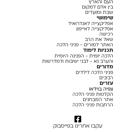
העם והארץ
בין אדם למקום
שבת ומועדים
שימושי
אפליקצייה לאנדרואיד
אפליקצייה לאייפון
רכישה
שאל את הרב
האתר למורים - פניני הלכה
תכניות לימוד
הלכה יומית - הפנינה היומית
והערב נא - לבני ישיבות ולמדרשות
מדורים
פניני הלכה לילדים
רביבים
עזרים
צפיה בוידאו
הקלטות פניני הלכה
אתר המבחנים
הרחבות פניני הלכה
עקבו אחרינו בפייסבוק