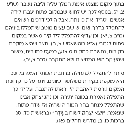
בתוך מקום מוצנע אימת המלך עליה וליבה נשבר (שו”ע
צ, ה). בנוסף לכך, יש לחוש שבמקום פתוח יעברו לידה
אנשים ויטרידו את כוונתה. אבל הולכי דרכים רשאים
להתפלל בדרך, ואם יש שם עצים מוטב שיתפללו ביניהם
(מ”ב צ, יא). וכן עדיף להתפלל ליד קיר מאשר במקום
פתוח לגמרי (א”א בוטשאטש צ, ה). חצר שהיא מוקפת
בקירות, נחשבת כמקום מוצנע, כמעט כמו בית, משום
שהעיקר הוא המחיצות ולא התקרה (מ”ב צ, יב).
מותר להתפלל לכתחילה ברחבת הכותל המערבי, שכן
היא מוקפת בקירות משלושה כיוונים. ויתר על כן, קדושת
המקום גורמת לאהבת ה’ ויראתו להתגבר, ועל ידי כך
התפילה נאמרת בכוונה יתירה. וכן נהג יצחק אבינו
שהתפלל מנחה בהר המוריה שהיה אז שדה פתוח,
שנאמר: “וַיֵּצֵא יִצְחָק לָשׂוּחַ בַּשָּׂדֶה” (בראשית כד, סג;
ברכות כו, ב; מדרש תהלים פא).