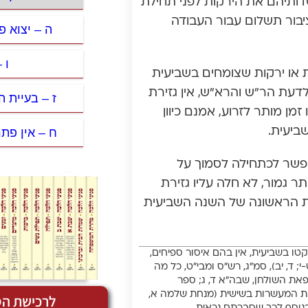
דותיהם את הירקות לפני תחילת
ציבור תשלום עבור העבודה
ה – יצוא פ
ו 
ת או ירקות שצומחים בשביעית
דעת הר”ש והרא”ש, אין גזירת
ז – בעיית 
מן מותר לזרוע, אמנם כיוון
ח – אין פתר
ביעית.
אפשר לכתחילה לסמוך על
ר גמור, לא חלה עליו גזירת
ית הראשונה של השנה השביעית
ית ונלקטו בשביעית, אין בהם איסור ספיחים,
 ד, יב), סמ”ג, רש”ס ומבי”ט, כל מה
את השולחן, שבה”א ד, ג; ספר
ונת המעשרות בשישית (מנחת שלמה א,
לרכישת הס