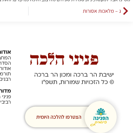
מט-נ) אבל למעשה, כיוון שגזירת ספיחים מדרבנן, הלכה כמיקלים. וזאת 
ג – מלאכות אסורות
אודות
המחבר
הסדרה
אודות
תורמי
ישיבת הר ברכה ומכון הר ברכה
רבנים
© כל הזכויות שמורות, תשפ”ו
מדור
פניני
רביבי
הצטרפו להלכה היומית