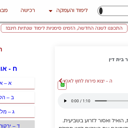
לימוד והעמקה
רכישה
מבח
התכוננו לשנה החדשה, הזמינו סימניות לימוד שנתיות חינם!
ת
 בית דין
ח - או
ה – יצוא פירות לחוץ לארץ
א – או
ב – הק
ג – מל
הואיל ואסור לזרוע בשביעית.
ד – ירקות