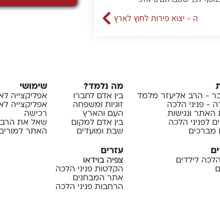
בנוסף לכך שסברתם נראית.
ה – יצוא פירות לחוץ לארץ
מה נלמד?
שימושי
 - הרב אליעזר מלמד
בין אדם לחברו
אפליקצייה לא
 - פניני הלכה
זוגיות ומשפחה
אפליקצייה לאיי
 האתר ונגישות
העם והארץ
רכישה
ם לפניני הלכה
בין אדם למקום
שאל את הרב
 מברכים
שבת ומועדים
האתר למורים 
ים
עזרים
 הלכה לילדים
צפיה בוידאו
ם
הקלטות פניני הלכה
אתר המבחנים
הרחבות פניני הלכה