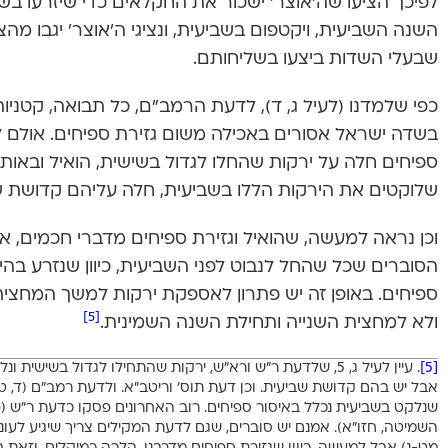
לפיכך הציעו שה’אוצר’ ישכור את החקלאים כדי שיזרעו בש
השנה השביעית, ויקטפום בשביעית, ונציגי ה’אוצר’ יגבו מה
שבעלי השדות ביצעו בשליחותם.
כפי שלמדנו (לעיל ג, ד), לדעת הרמב”ם, כל תבואה, קטניו
בשדה ישראל אסורים באכילה משום גזירת ספיחים. אולם ל
ספיחים חלה על ירקות שהחלו לגדול בשישית, הואיל ובאותו ז
שלוקטים את הירקות הללו בשביעית, חלה עליהם קדושת ש
וכן נראה למעשה, שהואיל וגזירת ספיחים מדברי חכמים, 
הסוברים שכל שהחל לנבוט לפני השביעית, כיוון שנזרע בהית
ספיחים. באופן זה יש פתרון לאספקת ירקות למשך המחצ
[5]
ולא למחצית השנייה ותחילת השנה השמינית.
[5]
. עיין לעיל ג, 5, שלדעת ר”ש ורא”ש, ירקות שהתחילו לגדול בשיש
אבל יש בהם קדושת שביעית. וכן דעת תוס’ וריטב”א. ולדעת רמב”ם (ד, ט-י;
שנלקט בשביעית נכלל באיסור ספיחים. רוב האחרונים פסקו כדעת ר”ש (פ
השמיטה, חזו”א). אמנם יש סוברים, שגם לדעת המקילים צריך שיגיע לע