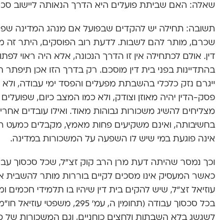
שאלה: האם שביתת פועלים היא הדרך הנאותה ליישוב סכס
תשובה: תחילה יש להקדים שבפועל אם מנהג המדינה שפוע
שכרם, מותר להם לשבות. לדעת רוב הפוסקים, היתר זה מ
דין. אולם לכתחילה אין זו הדרך הנכונה, אלא היה ראוי לפת
בהתדיינות בפני בית דין מוסכם. רק בדרך הזו אכן תיפתר 
ייגרם נזק כלכלי בהשבתת מפעלים והפסד ימי עבודה, ולא י
פסק-הדין יהיה מאוזן וצודק, ולא כמו המצב כיום, שפועלים
מצליחים להשיג משכורות גבוהות מאוד. ואילו עובדים אחרי
בחשיבותה, ואינם משקיעים פחות מאמץ, מקבלים כמעט 
אינה פוגעת במי שיש לו השפעה על המשכורות במדינה.
וכך נמסר שהיתה דעת מרן הרב קוק זצ”ל, שכל סכסוך עבודה
כאשר המעסיק אינו מסכים לקיים בוררות מותר להשבית א
עוזיאל זצ”ל, שיש להקים בית דין שיהיו בו תלמידי חכמים ומ
בכל סכסוך עבודה (תחומין ה, עמ’ 95
לשגשג בלא השבתות ולחצים כוחניים, וגם המשכורות של כלל