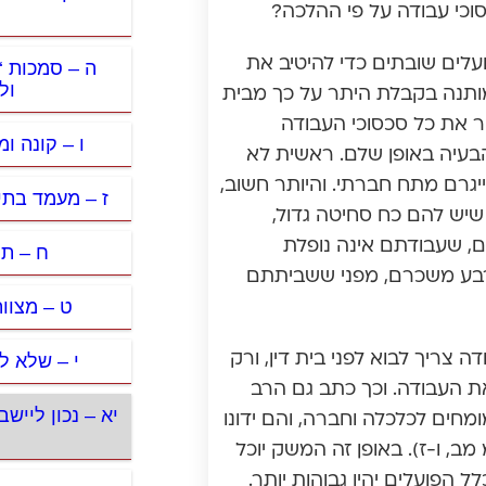
וכי עבודה על פי ההלכה?
לים שובתים כדי להיטיב את
ה – סמכות ‘
ול
ותנה בקבלת היתר על כך מבית
ור את כל סכסוכי העבודה
ו – קונה ו
הבעיה באופן שלם. ראשית לא
יגרם מתח חברתי. והיותר חשוב,
ז – מעמד בתי
 שיש להם כח סחיטה גדול,
ם, שעבודתם אינה נופלת
ח – תי
רבע משכרם, מפני ששביתתם
ט – מצוות
י – שלא ל
 צריך לבוא לפני בית דין, ורק
ת העבודה. וכך כתב גם הרב
יא – נכון לייש
ומחים לכלכלה וחברה, והם ידונו
2, משפטי עוזיאל חו”מ מב, ו-ז). באופן זה המשק יוכל
 הפועלים יהיו גבוהות יותר.