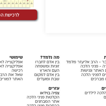
לרכישת הס
מה נלמד?
שימושי
 - הרב אליעזר מלמד
בין אדם לחברו
אפליקצייה לא
 - פניני הלכה
זוגיות ומשפחה
אפליקצייה לאיי
 האתר ונגישות
העם והארץ
רכישה
ם לפניני הלכה
בין אדם למקום
שאל את הרב
 מברכים
שבת ומועדים
האתר למורים 
ים
עזרים
 הלכה לילדים
צפיה בוידאו
ם
הקלטות פניני הלכה
אתר המבחנים
הרחבות פניני הלכה