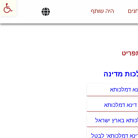
פתח סרגל
נים
היה שותף
פריט
כות מדינה
נא דמלכותא
 דינא דמלכותא
לכותא בארץ ישראל
דינא דמלכותא’ לבטל