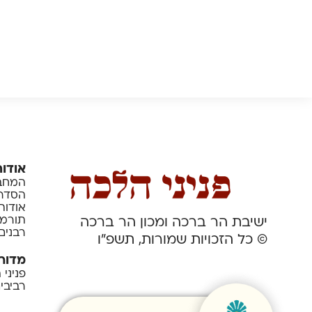
אודות
המחבר
הסדרה
אודות
תורמי
ישיבת הר ברכה ומכון הר ברכה
רבנים
© כל הזכויות שמורות, תשפ”ו
מדור
פניני
רביבי