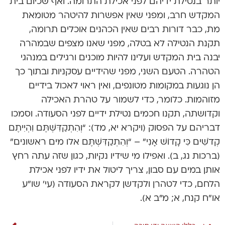
יותר בנטילת ידיהם לפני אכילת התרומה. ואף שכיום בית
המקדש חרב, ומפני שאין אפשרות להיטהר מטומאת
מת, כבר דורות רבים שאין הכהנים אוכלים תרומה,
תקנת הנטילה לא בטלה, מפני שאנו מצפים שבמהרה
יבנה בית המקדש ועלינו להיות מוכנים ורגילים במנהגי
הטהרה. הטעם השני, מפני שהידיים עסקניות ובתוך כך
הן נוגעות במקומות מטונפים, ואין ראוי לאכול בידיים
מזוהמות. כלומר, כדי לשמור על טהרת האכילה
וקדושתה, תקנו חכמים נטילת ידיים לפני הסעודה. וסמכו
דבריהם על הפסוק (ויקרא יא, מד): “וְהִתְקַדִּשְׁתֶּם וִהְיִיתֶם
קְדֹשִׁים כִּי קָדוֹשׁ אָנִי” – “וְהִתְקַדִּשְׁתֶּם אלו מים ראשונים”
(ברכות נג, ב). ואפילו מי שידיו נקיות, כגון שזה עתה רחץ
אותן במים עם סבון, צריך ליטול את ידיו לפני אכילת
הלחם, כדי לטהרן ולקדשן לקראת הסעודה (עי’ שו”ע
או”ח קנח, א; מ”ב א).