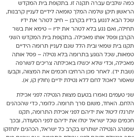
כמה שלבים עברה תקנה זו. בתקופת בית המקדש
הראשון תיקן שלמה המלך טומאה לידיים לעניין קרבנות,
שכל הבא לנגוע בידיו בקרבן – חייב לטהר את ידיו
תחילה, ואם נגע בלא לטהר את ידיו – טימא את בשר
הקרבן ופסל אותו מאכילה. בתקופת בית המקדש השני
תקנו בית שמאי ובית הלל שגם לעניין תרומה הידיים
טמאות, שכל הנוגע בתרומה בלא נטילה – פסל אותה
מאכילה, וכדי שלא יכשלו באכילתה צריכים לשורפה
(שבת יד). לאחר מכן הרחיבו חכמים את המצווה, וקבעו
שאסור לאכול לחם ללא נטילת ידיים (חולין קו, א).
שני טעמים נאמרו בטעם מצוות הנטילה לפני אכילת
הלחם. האחד, משום סרך תרומה. כלומר, כדי שהכהנים
יתרגלו ליטול את ידיהם לפני אכילת התרומה, תקנו
חכמים שכל ישראל יטלו את ידיהם לפני הסעודה, ובכך
שמנהג הנטילה ישתרש בקרב כל ישראל, הכהנים יתחזקו