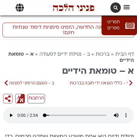
פניני הלכה
תרגומים | languages
תפריט
התכוננו לשנה החדשה, הזמינו סימניות לימוד שנתיות
ספרים
חינם!
דף הבית
»
ברכות
»
ב - נטילת ידיים לסעודה
»
א – טומאת
הידיים
א – טומאת הידיים
י – כללי הוצאה ידי חובה בברכות
ב – הטעם הרוחני למצווה
הרחבות
נטילת ידיים היא אחת משבע המצוות שתקנו חכמים. כדי