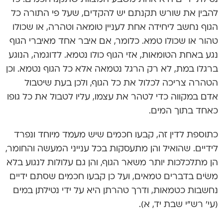
להבין את שורש תקנתם יש להקדים, שעל פי התורה כל
הגוף נחשב ליחידה אחת לעניין טומאה וטהרה, או שכולו
טהור או שכולו טמא. כלומר, אם איבר אחד מאיברי הגוף
נגע באחת הטומאות, אזי הגוף כולו נטמא. לדוגמה, הנוגע
ברגלו במת, לא רק הרגל נטמאה אלא כל הגוף נטמא. וכן
הטהרה צריכה לכלול את כל הגוף, ולכן בעת שיטבול
אדם במקווה כדי לטהר את עצמו, עליו לטבול את כל גופו
כאחד בתוך המים.
כתוספת לדין זה, קבעו חכמים שיש מעמד מיוחד ונפרד
לידיים. שהואיל והן מתעסקות בכל ענייני המעשה והחומר,
הן מתלכלכות יותר משאר הגוף, והן גם עלולות לנגוע בלא
משׂים בדברים טמאים, ועל כן קבעו חכמים שסתם ידיים
נחשבות כטמאות, ודרך טהרתן היא על ידי נטילתן במים
(עי’ רש”י שבת יד, א).