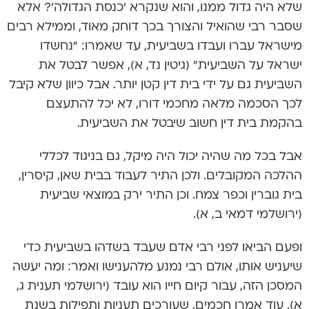
שלא היה גדול ממנו, והוא שנקרא ‘כנסת הגדולה’? אלא
שסבר רבי שהואיל והצורך בכך דוחק מאוד, וממילא רבים
מישראל עברו ועבדו בשביעית, עד שאמרו: “נחשדו
ישראל על השביעית” (גיטין נד, א), אפשר לבטל את
השביעית גם על ידי בית דין קטן יותר. אבל כיוון שלא קיבל
לכך הסכמה מלאה מחכמי דורו, לא יכל להתעצם
בהקמת בית דין חשוב שיבטל את השביעית.
אבל בכל מה שהיה יכול היה מיקל, גם בניגוד לכללי
ההלכה המקובלים. ולכן התיר לעבוד בבית שאן, קיסרין,
בית גוברין וכפר צמח. וכן התיר ירק במוצאי שביעית
(ירושלמי דמאי ב, א).
ופעם הביאו לפני רבי אדם שעבד בשדהו בשביעית כדי
שיעניש אותו, אולם רבי נמנע מלהענישו ואמר: ומה יעשה
המסכן הזה, עבור קיום חייו הוא עובד (ירושלמי תענית ג,
א). עוד אמרו חכמים, שעורכים תעניות ותפילות בשנת