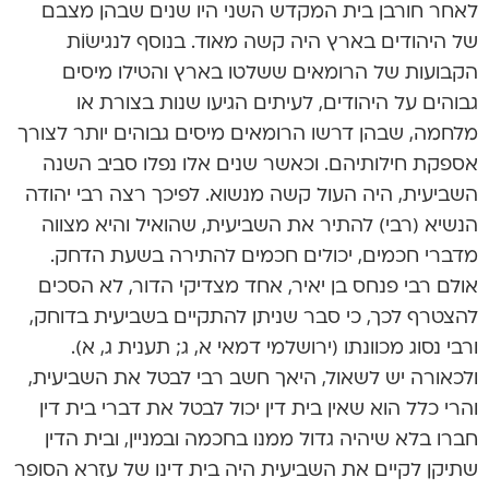
לאחר חורבן בית המקדש השני היו שנים שבהן מצבם
של היהודים בארץ היה קשה מאוד. בנוסף לנגישׂוֹת
הקבועות של הרומאים ששלטו בארץ והטילו מיסים
גבוהים על היהודים, לעיתים הגיעו שנות בצורת או
מלחמה, שבהן דרשו הרומאים מיסים גבוהים יותר לצורך
אספקת חילותיהם. וכאשר שנים אלו נפלו סביב השנה
השביעית, היה העול קשה מנשוא. לפיכך רצה רבי יהודה
הנשיא (רבי) להתיר את השביעית, שהואיל והיא מצווה
מדברי חכמים, יכולים חכמים להתירה בשעת הדחק.
אולם רבי פנחס בן יאיר, אחד מצדיקי הדור, לא הסכים
להצטרף לכך, כי סבר שניתן להתקיים בשביעית בדוחק,
ורבי נסוג מכוונתו (ירושלמי דמאי א, ג; תענית ג, א).
ולכאורה יש לשאול, היאך חשב רבי לבטל את השביעית,
והרי כלל הוא שאין בית דין יכול לבטל את דברי בית דין
חברו בלא שיהיה גדול ממנו בחכמה ובמניין, ובית הדין
שתיקן לקיים את השביעית היה בית דינו של עזרא הסופר