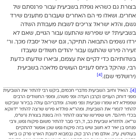
בצורת גם כשהיא נופלת בשביעית עבור פרנסתם של
אחרים. ושאלו מי הם האחרים שעבורם מתענים שירד
גשם, והלא ישראל צריכים לשבות מעבודת השדה
בשביעית? יש שפירשו שהתענו עבור הגויים, שאם לא
ירדו גשמים התבואה תתייקר, וגם ישראל יסבלו מכך. ור’
זעירה פירש שהתענו עבור יהודים חשודים שעבדו
בשדותיהם כדי לקיים את עצמם, וביארו שדעתו כדעת
רבי, שהיקל ביחס לעניים העושים מלאכה בשביעית
[4]
(ירושלמי שם).
[4]
. הואיל וחיוב השביעית מדברי חכמים, ביקש רבי להתיר את השביעית
מפני דוחק העניים (קרבן העדה ופני משה), ומפני החשודים הרבים
שממילא לא שמרו שביעית (פני משה). ומדבריהם עולה בבירור שביקש
להתיר לגמרי את השביעית. ומהר”א פולדא פירש שרצה להתיר “דווקא
בכדי חייהם”. ויש שפירשו שרצונו להתיר היה בשנת בצורת (רש”ס,
גר”א). ולחזו”א שביעית כב, ד, רבי סבר להתיר משום פיקוח נפש, ורבי
פנחס בן יאיר לא חשב שיש בזה פיקוח נפש שכן אפשר להתקיים
בעולשין. ע”כ. אולם מרן הרב קוק (במבוא לשבת הארץ פרק ג) ביאר