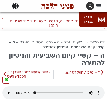
פניני הלכה
תרגומים | languages
תפריט
התכוננו לשנה החדשה, הזמינו סימניות לימוד שנתיות
ספרים
חינם!
דף הבית
»
שביעית ויובל
»
ה - הזמן המקום והאדם
»
ה –
קשיי קיום השביעית והניסיון להתירה
ה – קשיי קיום השביעית והניסיון
להתירה
ו – חיוב שביעית לאחר חורבן בית
ד – ימי בית המקדש השני
המקדש השני