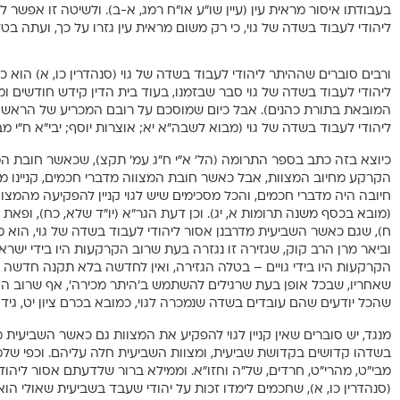
בעבודתו איסור מראית עין (עיין שו”ע או”ח רמג, א-ב). ולשיטה זו אפשר
ליהודי לעבוד בשדה של גוי, כי רק משום מראית עין גזרו על כך, ועתה בט
ורבים סוברים שההיתר ליהודי לעבוד בשדה של גוי (סנהדרין כו, א) הוא
ליהודי לעבוד בשדה של גוי סבר שבזמנו, בעוד בית הדין קידש חודשים ו
המובאת בתורת כהנים). אבל כיום שמוסכם על רובם המכריע של הראשונ
ליהודי לעבוד בשדה של גוי (מבוא לשבה”א יא; אוצרות יוסף; יבי”א ח”י מב, 
כיוצא בזה כתב בספר התרומה (הל’ א”י ח”ג עמ’ תקצ), שכאשר חובת המצו
הקרקע מחיוב המצוות, אבל כאשר חובת המצווה מדברי חכמים, קניינו מפ
חיובה היה מדברי חכמים, והכל מסכימים שיש לגוי קניין להפקיעה מהמצוות 
(מובא בכסף משנה תרומות א, יג). וכן דעת הגר”א (יו”ד שלא, כח), ופאת
ח), שגם כאשר השביעית מדרבנן אסור ליהודי לעבוד בשדה של גוי, הוא מש
וביאר מרן הרב קוק, שגזירה זו נגזרה בעת שרוב הקרקעות היו בידי ישרא
הקרקעות היו בידי גויים – בטלה הגזירה, ואין לחדשה בלא תקנה חדשה (ש
שאחריו, שבכל אופן בעת שרגילים להשתמש ב’היתר מכירה’, אף שרוב הקר
שהכל יודעים שהם עובדים בשדה שנמכרה לגוי, כמובא בכרם ציון יט, גידולי צי
מנגד, יש סוברים שאין קניין לגוי להפקיע את המצוות גם כאשר השביעית 
בשדהו קדושים בקדושת שביעית, ומצוות השביעית חלה עליהם. וכפי של
מבי”ט, מהרי”ט, חרדים, של”ה וחזו”א. וממילא ברור שלדעתם אסור ליהוד
(סנהדרין כו, א), שחכמים לימדו זכות על יהודי שעבד בשביעית שאולי הו