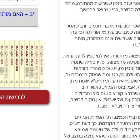
 לומר שגם בזמן ששביעית מהתורה, מותר
לה הגזירה, כפי שיבואר בהמשך.
יב – האם מותר
ש
 כאשר שביעית מדברי חכמים. ורב שאסר
מנה שנים, שביעית מדאורייתא (כדעה
ים ששביעית אינה מהתורה, מותר
ו).
וה מהתורה, אין לגוי קניין להפקיע את
קיעהּ מהמצווה, וכדין סוריה שתמיד
(גיטין מז, א). וכ”כ מהר”י קורקוס
 השולחן כג, כט. ומה שפסק הרמב”ם (ח,
ום מראית עין (מהריט”ץ ישנות מז).
ל, אבל בזמן הגלות, כאשר רוב
בה”א קונ”א כ). והוסיפו הגדולים
לרכישת הס
קעות של ישראל, אין מקום לגזירה,
ון ד, ויבי”א י, מב, ו.
מדברי חכמים, ולכן הפירות הגדלים
מדנו בהערה הקודמת, כך דעת רש”ס,
י לעבוד בשדה של גוי. ומה שמובא
א אגיסטון, הכוונה שהוא נמצא במצב של