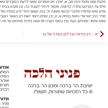
פיקוח נפש (תוס’ גיטין סב, א, ‘אין’). ויש אומרים, שאף לדעת הסוברים ש
מ”מ על הקרקע נותרה קדושה, ואסור ליהודי לעבוד בה, וכן מובא בבית יצח
אלא שיש שלמדו מדברי הכסף משנה (ד, כט), שאם יהודי זרע בשדה של גוי
מו”ר הרב ישראלי (חוות בנימין א, ט, יב), שניתן לומר זאת רק כאשר הש
שאין איסור ספיחים. (עוד עיין בסוף הערה 10 שאין גזירת ספיחים על מה שהגוי זורע בשדה של יהודי).
יא – דין פירות הגדלים בשדה של גוי
אודות
המחבר
הסדרה
אודות
תורמי
ישיבת הר ברכה ומכון הר ברכה
רבנים
© כל הזכויות שמורות, תשפ”ו
מדור
פניני