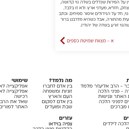
אין על הפירות שגדלים בשדה גוי קדושה,
ק, חזו”א, מעדני ארץ. ולא זו בלבד,
, חל על הגידולים איסור ספיחים. וכתב
ביעית מהתורה, אבל כשהיא מדרבנן ברור
א – מצוות שמיטת כספים
מה נלמד?
שימושי
 - הרב אליעזר מלמד
בין אדם לחברו
אפליקצייה לא
 - פניני הלכה
זוגיות ומשפחה
אפליקצייה לאיי
 האתר ונגישות
העם והארץ
רכישה
ם לפניני הלכה
בין אדם למקום
שאל את הרב
 מברכים
שבת ומועדים
האתר למורים 
ים
עזרים
 הלכה לילדים
צפיה בוידאו