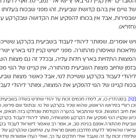
הסוברים “אין קניין לגוי בארץ ישראל” (מבי”ט). ואף לדעת
של גויים אין בהם קדושת שביעית, זהו מפני שבכוח בעלותו
שבפירות, אבל אין בכוחו להפקיע את הקדושה שבקרקע עצמה
(חזו”א).
ויש אומרים, שמותר ליהודי לעבוד בשביעית בקרקע ששייכת ל
מלאכות שאיסורן מהתורה. מפני “שיש קניין לגוי בארץ ישר
המצוות התלויות בארץ חלות עליה, ובכלל זה גם מצוות הש
בזמן שחיוב מצוות השביעית מהתורה, אין קניינו של הגוי מ
ליהודי לעבוד בקרקע ששייכת לגוי, אבל כאשר מצוות שביע
בכוח קניינו של הגוי להפקיע את המצווה, ומותר ליהודי לעב
[12]
. בסנהדרין כו, א, לימדו חכמים זכות על יהודי שחרש בשדה בשביעית, 
וכן רש”י בפירושו הראשון, שהוא שכיר בקרקע של גוי. ובתוס’ שם פירשו, ש
את חיוב המצוות. וכפי שהתבאר בהערה הקודמת שנחלקו בזה תנאים, אמור
כיוון שקניין הגוי מפקיע את הקרקע ממצוותיה, מותר ליהודי לעבוד בקרק
שביעית מהתורה.אמנם בגיטין סב, א, אמר רב שאסור לישראל לעבוד בקרק
וביארו שהאיסור לדעתו מדרבנן משום מראית עין, שיחשבו שהקרקע של יהו
שלימדו זכות על זה שעבד אולי חולקים על כך, ואולי העלו אפשרות שידוע