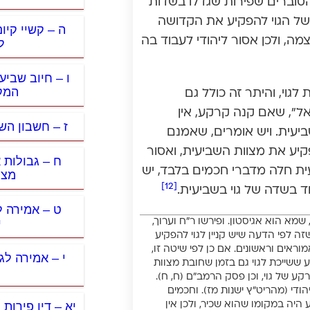
 הסוברים שפירות שגדלו בשדות
 של הגוי להפקיע את הקדושה
ה – קשיי קיום
, ולכן אסור ליהודי לעבוד בה
ל
ו – חיוב שביע
המק
גוי, והיתר זה כולל גם
אל”, שאם קנה קרקע, אין
ז – חשבון הש
ביעית. ויש אומרים, שאמנם
פקיע את מצוות השביעית, ואסור
ח – גבולות 
ית חלה מדברי חכמים בלבד, יש
מצר
[12]
וד בשדה של גוי בשביעית.
ט – אמירה ל
י
שמא הוא אגיסטון. ופירשו ר”ח וערוך,
זה לפי הדעה שיש קניין לגוי להפקיע
אים וראשונים. אם כן לפי שיטה זו,
י – אמירה לג
ע ששייכת לגוי גם בזמן שחובת מצוות
ע של גוי, וכן פסק הרמב”ם (ח, ח).
די (מהריט”ץ ישנות מז). וחכמים
יא – דין פירות
 היה במקומו שהוא שכיר, ולכן אין