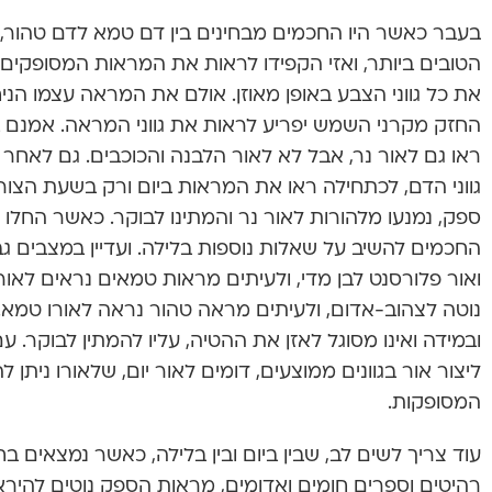
בעבר כאשר היו החכמים מבחינים בין דם טמא לדם טהור, 
הטובים ביותר, ואזי הקפידו לראות את המראות המסופקי
את כל גווני הצבע באופן מאוזן. אולם את המראה עצמו הני
החזק מקרני השמש יפריע לראות את גווני המראה. אמנם 
ראו גם לאור נר, אבל לא לאור הלבנה והכוכבים. גם לאח
גווני הדם, לכתחילה ראו את המראות ביום ורק בשעת הצורך
ספק, נמנעו מלהורות לאור נר והמתינו לבוקר. כאשר החלו
החכמים להשיב על שאלות נוספות בלילה. ועדיין במצבים גבול
ואור פלורסנט לבן מדי, ולעיתים מראות טמאים נראים לאורו
נוטה לצהוב-אדום, ולעיתים מראה טהור נראה לאורו טמא. 
ובמידה ואינו מסוגל לאזן את ההטיה, עליו להמתין לבוקר. 
ליצור אור בגוונים ממוצעים, דומים לאור יום, שלאורו נית
המסופקות.
עוד צריך לשים לב, שבין ביום ובין בלילה, כאשר נמצאים בחד
רהיטים וספרים חומים ואדומים, מראות הספק נוטים להירא