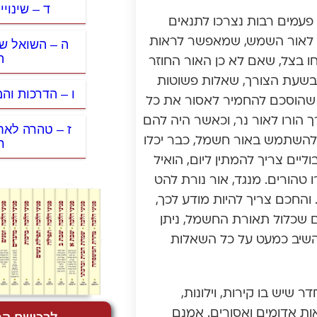
ד – שינוי
פעמים רבות נצרכו לתנאים
ם לאור השמש, שמאפשר לראות
ה – השואל ש
ה
חו בצל, שאם לא כן האור החוזר
בשעת הצורך, שאלות פשוטות
ו – הדרכות וה
ר שהוסכם להחמיר לאסור את כל
 הורו לאור נר, וכאשר היה להם
ז – טהרה לאח
 להשתמש באור חשמל, כבר יכלו
ר
יים צריך להמתין ליום, הואיל
 טהורים. מנגד, אור נורת להט
והחכם צריך להיות מודע לכך,
עם שכלול תאורת החשמל, ניתן
ן להשיב כמעט על כל השאלות
ר שיש בו קירות, וילונות,
ות אדומים ואסורים. אמנם