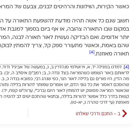
כאשר הקירות, הווילונות והרהיטים לבנים, צבעם של המרא
חשוב שגם כל אשה תהיה מודעת להשפעת התאורה על המ
במקום שבו התאורה צהובה, או אף ביום בסמוך למגבת אד
יותר אדומים. ואם הבדיקה נעשית לאור תאורה לבנה, המר
שהם באמת, וכאשר מתעורר ספק קל, צריך להמתין לבוקר
[4]
תאורה מאוזנת.
[4]
. למדנו במגילה יד, א, וירושלמי סנהדרין ב, ג, במעשה של אביגיל ודוד
לראותם באור השמש כשהמראה בצל (נדה כ, ב; רמב”ם איסו”ב ה, יב). 
מה הדין, היו מורים גם בלילה לאור הנר, כפי שנהג רבי, כמובא בנדה כ, ב
שהוסכם לאסור את כל גווני הדם, יש אומרים שמותר להורות בלילה (תוה”
שכאשר המראה מסופק יש להמתין לאור היום (ברכ”י, ערוה”ש קפח, יד).
קשות בדרך כלל אפשר להורות בלילה, ובתנאי שהחכם ישים לב להטיה הנו
מאוזנת (עי’ דרכי טהרה ג, יא-טו).
ב – החכם ודרכי שאלתו