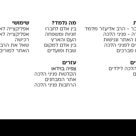
מה נלמד?
שימושי
 - הרב אליעזר מלמד
בין אדם לחברו
אפליקצייה לא
 - פניני הלכה
זוגיות ומשפחה
אפליקצייה לאיי
 האתר ונגישות
העם והארץ
רכישה
ם לפניני הלכה
בין אדם למקום
שאל את הרב
 מברכים
שבת ומועדים
האתר למורים 
ים
עזרים
 הלכה לילדים
צפיה בוידאו
ם
הקלטות פניני הלכה
אתר המבחנים
הרחבות פניני הלכה