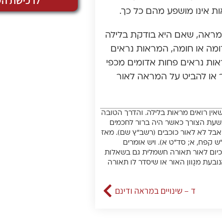
לרכישת הס
ות אינו מושפע מהם כל כך.
ראה, שאם היא בודקת בלילה
ומה או חומה, המראות נראים
אות נראים פחות אדומים מכפי
 או להביט על המראה לאור
, שאין רואים מראות בלילה. והדרך הטובה
בשעת הצורך כאשר היה ברור לחכמים
. אבל לא לאור כוכבים (רשב”ץ שם). מאז
ש קפח, א; סד”ט א). ויש אומרים
 כיום לאור תאורה חשמלית גם בשאלות
בעת מגָוון האור או שיסדר לו תאורה
ד – שינויים במראה ודינם