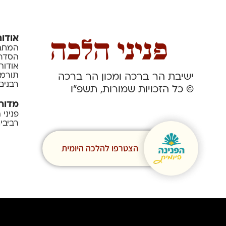
אודות
המחבר
הסדרה
אודות
תורמי
ישיבת הר ברכה ומכון הר ברכה
רבנים
© כל הזכויות שמורות, תשפ”ו
מדור
פניני
רביבי
הצטרפו להלכה היומית