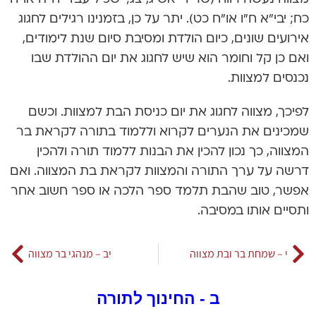
כח; יבי”א ח”ו או”ח כט). יתר על כן, בזמנינו רגילים לחגוג
אירועים שונים, כיום הולדת ומסיבת סיום שנת לימודים,
ואם כן קל וחומר הוא שיש לחגוג את יום ההולדת שבו
נכנסים למצוות.
לפיכך, מצווה לחגוג את יום כניסת הבת למצוות. וכשם
שמכינים את הנערים לקרוא וללמוד בתורה לקראת בר
המצווה, כך נכון להכין את הבנות ללמוד תורה ולהכין
דרשה על ערך התורה והמצוות לקראת בת המצווה. ואם
אפשר, טוב שהבת תלמד ספר הלכה או ספר חשוב אחר
ותסיים אותו במסיבה.
י – שמחת בר ובת מצווה
יב – מנהגי בר מצווה
ב - החינוך לתורה