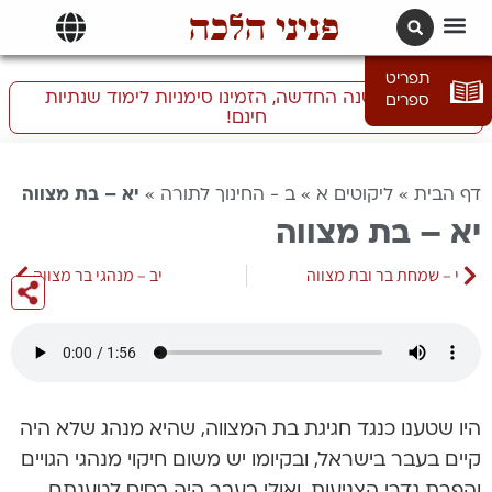
פניני הלכה
תרגומים | languages
תפריט
התכוננו לשנה החדשה, הזמינו סימניות לימוד שנתיות
ספרים
חינם!
דף הבית
»
ליקוטים א
»
ב - החינוך לתורה
»
יא – בת מצווה
יא – בת מצווה
י – שמחת בר ובת מצווה
יב – מנהגי בר מצווה
היו שטענו כנגד חגיגת בת המצווה, שהיא מנהג שלא היה
קיים בעבר בישראל, ובקיומו יש משום חיקוי מנהגי הגויים
והפרת גדרי הצניעות. ואולי בעבר היה בסיס לטענתם,