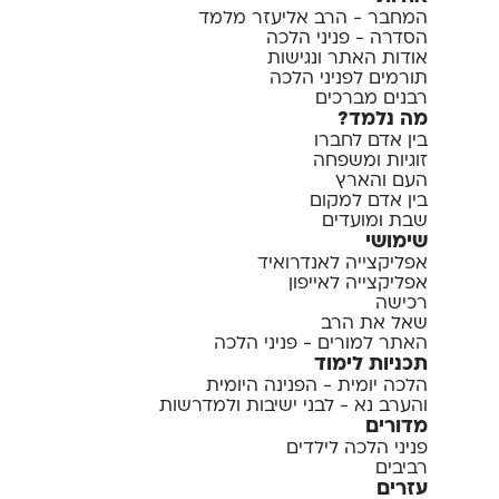
המחבר - הרב אליעזר מלמד
הסדרה - פניני הלכה
אודות האתר ונגישות
תורמים לפניני הלכה
רבנים מברכים
מה נלמד?
בין אדם לחברו
זוגיות ומשפחה
העם והארץ
בין אדם למקום
שבת ומועדים
שימושי
אפליקצייה לאנדרואיד
אפליקצייה לאייפון
רכישה
שאל את הרב
האתר למורים - פניני הלכה
תכניות לימוד
הלכה יומית - הפנינה היומית
והערב נא - לבני ישיבות ולמדרשות
מדורים
פניני הלכה לילדים
רביבים
עזרים