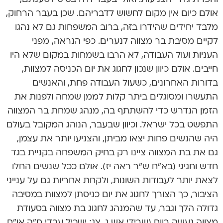
אולם כיום אין מקום לחשוש לדבריהם. שכן בעבר הרחוק,
מלבד יחידים שהידרו בזה, ברוב המשפחות גם לא נהגו
לקיים מסיבת בר מצווה לנערים. כפי הנראה, מפני
העניות ועול העבודה, לא הרבו בשמחות במקום שלא היו
חייבים. אולם כיוון שנכון לחגוג את יום הכניסה למצוות,
בדורות האחרונים, כשעול העבודה פחת, והאנשים
התעשרו ומסוגלים ביתר קלות לממן שמחה ולפנות את
הזמן הנדרש כדי להשתתף בה, מנהג שמחת בר המצווה
התפשט בכל ישראל. וכיוון שבעבר, הנוהג המקובל בעולם
היה שהנשים פחות יצאו מביתן, והצניעו יותר את עצמן,
גם את בת המצווה ציינו רק בחיק המשפחה בקניית בגד
חדש וחגיגי (בא”ח ש”ר ראה יז). אולם ככל שנשים החלו
לצאת יותר לעבודות השונות, ולקחת אחריות גם על ענייני
הציבור, כך הצורך לחגוג את יום כניסתן למצוות במסיבה
גדולה הלך וגבר, עד שהמנהג לחגוג בת מצווה בסעודת
מצווה נעשה רווח (שרידי אש ג, צג; ישכיל עבדי ח”ה או”ח