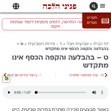
פניני הלכה
תרגומים | languages
תפריט
התכוננו לשנה החדשה, הזמינו סימניות לימוד שנתיות
ספרים
חינם!
דף הבית
»
שביעית ויובל
»
ד - פירות השביעית
»
ט –
בהבלעה והקפה הכסף אינו מתקדש
ט – בהבלעה והקפה הכסף אינו
מתקדש
ח – עוד מאיסורי סחורה
י – ביעור פירות שביעית
כאשר מבצעים מכירה מותרת בפירות שביעית, היינו