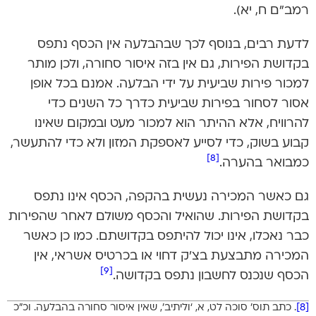
רמב”ם ח, יא).
לדעת רבים, בנוסף לכך שבהבלעה אין הכסף נתפס
בקדושת הפירות, גם אין בזה איסור סחורה, ולכן מותר
למכור פירות שביעית על ידי הבלעה. אמנם בכל אופן
אסור לסחור בפירות שביעית כדרך כל השנים כדי
להרוויח, אלא ההיתר הוא למכור מעט ובמקום שאינו
קבוע בשוק, כדי לסייע לאספקת המזון ולא כדי להתעשר,
[8]
כמבואר בהערה.
גם כאשר המכירה נעשית בהקפה, הכסף אינו נתפס
בקדושת הפירות. שהואיל והכסף משולם לאחר שהפירות
כבר נאכלו, אינו יכול להיתפס בקדושתם. כמו כן כאשר
המכירה מתבצעת בצ’ק דחוי או בכרטיס אשראי, אין
[9]
הכסף שנכנס לחשבון נתפס בקדושה.
[8]
. כתב תוס’ סוכה לט, א, ‘וליתיב’, שאין איסור סחורה בהבלעה. וכ”כ