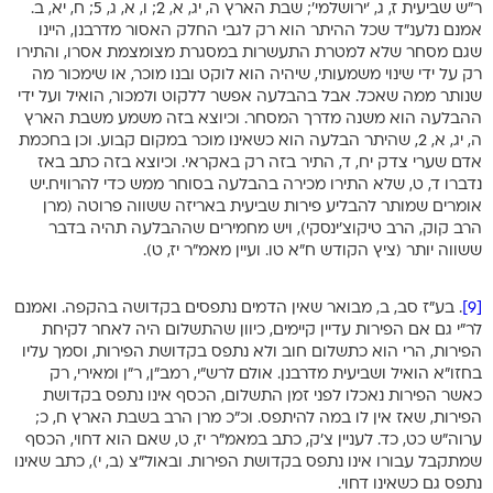
ר”ש שביעית ז, ג, ‘ירושלמי’; שבת הארץ ה, יג, א, 2; ו, א, ג, 5; ח, יא, ב.
אמנם נלענ”ד שכל ההיתר הוא רק לגבי החלק האסור מדרבנן, היינו
שגם מסחר שלא למטרת התעשרות במסגרת מצומצמת אסרו, והתירו
רק על ידי שינוי משמעותי, שיהיה הוא לוקט ובנו מוכר, או שימכור מה
שנותר ממה שאכל. אבל בהבלעה אפשר ללקוט ולמכור, הואיל ועל ידי
ההבלעה הוא משנה מדרך המסחר. וכיוצא בזה משמע משבת הארץ
ה, יג, א, 2, שהיתר הבלעה הוא כשאינו מוכר במקום קבוע. וכן בחכמת
אדם שערי צדק יח, ד, התיר בזה רק באקראי. וכיוצא בזה כתב באז
נדברו ד, ט, שלא התירו מכירה בהבלעה בסוחר ממש כדי להרוויח.יש
אומרים שמותר להבליע פירות שביעית באריזה ששווה פרוטה (מרן
הרב קוק, הרב טיקוצ’ינסקי), ויש מחמירים שההבלעה תהיה בדבר
ששווה יותר (ציץ הקודש ח”א טו. ועיין מאמ”ר יז, ט).
[9]
. בע”ז סב, ב, מבואר שאין הדמים נתפסים בקדושה בהקפה. ואמנם
לר”י גם אם הפירות עדיין קיימים, כיוון שהתשלום היה לאחר לקיחת
הפירות, הרי הוא כתשלום חוב ולא נתפס בקדושת הפירות, וסמך עליו
בחזו”א הואיל ושביעית מדרבנן. אולם לרש”י, רמב”ן, ר”ן ומאירי, רק
כאשר הפירות נאכלו לפני זמן התשלום, הכסף אינו נתפס בקדושת
הפירות, שאז אין לו במה להיתפס. וכ”כ מרן הרב בשבת הארץ ח, כ;
ערוה”ש כט, כד. לעניין צ’ק, כתב במאמ”ר יז, ט, שאם הוא דחוי, הכסף
שמתקבל עבורו אינו נתפס בקדושת הפירות. ובאול”צ (ב, י), כתב שאינו
נתפס גם כשאינו דחוי.