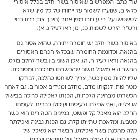
עוד כתבו המפרשים שאיסור בשר וחלב בכלל איסורי
כלאיים, שנועדו לשמור על ייחודו של כל מין, שלא
לטשטשו על ידי עירובו במין אחר (חינוך צב; רבנו בחיי
ורש”ר הירש לשמות כג, יט; ראו לעיל ג, א).
באיסור בשר וחלב יש חומרה יתירה, שהוא אסור גם
בהנאה, וכדוגמת החומרה שבכלאי הכרם האסורים
בהנאה (ראו לעיל ה, ה). אכן השוני בין בשר לחלב בולט.
הבשר הוא מאכל חשוב שהכשרתו מורכבת ומסובכת.
עליו להיות ממין כשר, צריך לשוחטו כהלכה, לבודקו
מטריפות, לנקותו מדם, מחלב ומגידים אסורים. גם לאחר
הכשרתו מבחינה הלכתית, הכנתו לאכילה כרוכה בבישול
או צלייה, ואף אכילתו ולעיסתו ועיכולו כבדים. לעומתו
החלב הוא מאכל קל ופשוט, ובמינים הטהורים הוא כשר
מטבעו, ומלאכת שתייתו קלה. גם הכנת גבינה ואכילתה
קלה מהכנת בשר ואכילתו. הבשר הוא מאכל של
מבוגרים ואילו החלב מאכל של תינוקות וילדים.