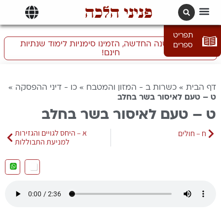
פניני הלכה
תרגומים | languages
תפריט
התכוננו לשנה החדשה, הזמינו סימניות לימוד שנתיות
ספרים
חינם!
דף הבית
»
כשרות ב - המזון והמטבח
»
כו - דיני ההפסקה
»
ט – טעם לאיסור בשר בחלב
ט – טעם לאיסור בשר בחלב
א – היחס לגויים והגזירות
ח – חולים
למניעת התבוללות