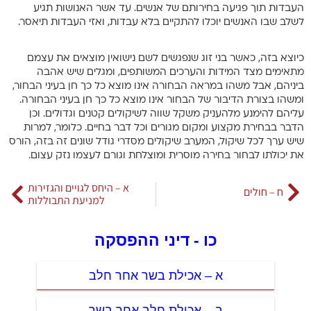
העבדות תוך פגיעה בחירותם של אנשים. עד אשר האנושות תגיע
לשלב שבו האנשים יוכלו להתקיים בלא עבדות, ואזי העבדות תיאסר.
כיוצא בזה, כאשר בני זוג שנפגשים לשם נישואין מוצאים את עצמם
מתאימים מצד המידות והערכים המשותפים, ומגלים שיש אהבה
ביניהם, אבל משהו במראה הבחורה אינו מוצא כל כך חן בעיני הבחור,
ומשהו בצורת הדיבור של הבחור אינו מוצא כל כך חן בעיני הבחורה.
עליהם להימנע מלהעניק משקל שווה לשיקולים קטנים וגדולים. וכן
הדבר בבחירת מקצוע ומקום מגורים וכל דבר בחיים. כלומר, למרות
שיש ערך לכל שיקול, המערב שיקולים מסדרי גודל שונים זה בזה, הורס
את יכולתו לבחור בחירה מוסרית ומוצלחת וגורם לעצמו נזק עצום.
א – היחס לגויים והגזירות
ח – חולים
למניעת התבוללות
כו - דיני ההפסקה
א – אכילת בשר אחר חלב
ב – אכילת חלב אחר בשר