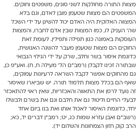
מצוות התורה מחולקות לשני סוגים, משפטים וחוקים.
המשפטים הם מצוות שטעמן מובן לאדם, וגם בלא
המצווה האלוקית היה האדם יכול להשיגן על ידי השכל
שה’ העניק לו, כמו המצוות שבין אדם לחברו, והמצוות
העוסקות באמונה כגון תפילה ותפילין. לעומת זאת
החוקים הם מצוות שטעמן מעבר להשגה האנושית,
כדוגמת איסור בשר וחלב, שרק על ידי הגילוי הנבואי
שבתורה זכינו לקבלן (רמב”ם הל’ מעילה ח, ח). ואע”פ כן,
גם מהחוקים אפשר לקבל השראה לרעיונות עמוקים,
שאף הם בכלל מצוות תלמוד תורה. יש שביארו שאיסור
זה נועד לרסן את התאווה והאכזריות, שאין ראוי להתאכזר
לבעלי החיים וליטול גם את חלבם וגם את בשרם ולבשלו
יחד, כדוגמת האיסור לאכול אותו ואת בנו ביום אחד
(רשב”ם ואבן עזרא שמות כג, יט; רמב”ן דברים יד, כא;
הרב קוק חזון הצמחונות והשלום יד).