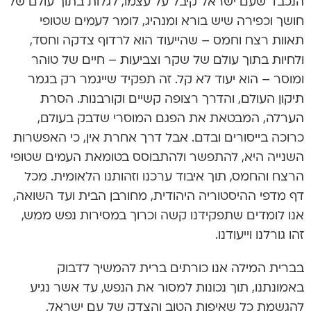
הנכבד שעם ישראל קיבל על עצמו, לגלות בתוך עולם של
חושך וכפירה שיש בורא ומנהיג, לומר לעמים שטופי
תאוות רצח וחמס – שהייעוד הוא לרדוף צדקה וחסד,
ולחיות בתוך עולם של שקר וצביעות – חיים של טוהר
ומוסר – הוא יעוד לא קל. זה תפקיד שייגמר רק בגמר
תיקון העולם, והדרך רצופה קשיים וקורבנות. הסרת
הערלה, המבטאת את הפגם המוסרי שדבק בעולם,
כרוכה בייסורים ובדם. אבל דרך אחרת אין, כי האפשרות
השנייה היא, להתפשר ולהתבוסס בטומאת העמים שטופי
הרצח והחמס, תוך איבוד ערכנו וזהותנו הלאומית. מכל
דף מדפי ההיסטוריה היהודית, מחורבן הבית ועד השואה,
אנו לומדים שתפקידנו קשה וכרוך במסירות נפש ממש,
זהו גורלנו וייעודנו.
בברית המילה אנו כורתים ברית להמשיך לדבוק
באמונתנו, תוך נכונות למסור את הנפש, עד אשר נגיע
להגשמת כל שאיפות הטוב והצדק של עם ישראל.