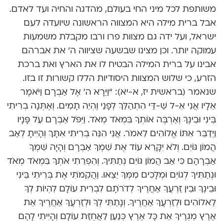
משותפת לכל מיני החי בעולם, מהדגה והחיה ועד לאדם.
אבל ברית מילה היא המצווה הראשונה שיועדה לעם
ישראל, ועל ידה גם מצוות פרו ורבו מקבלת משמעות
עמוקה יותר. וכן מצינו שבשעה שציווה ה’ את אברהם
אבינו על ברית המילה הבטיח לו את הארץ ואת ברכת
הזרע, כי שלוש המצוות היסודיות הללו קשורות זו בזו.
שנאמר (בראשית יז, א-יא): “וַיֵּרָא ה’ אֶל אַבְרָם וַיֹּאמֶר
אֵלָיו אֲנִי אֵ-ל שַׁ-דַּי הִתְהַלֵּךְ לְפָנַי וֶהְיֵה תָמִים. וְאֶתְּנָה בְרִיתִי
בֵּינִי וּבֵינֶךָ וְאַרְבֶּה אוֹתְךָ בִּמְאֹד מְאֹד. וַיִּפֹּל אַבְרָם עַל פָּנָיו
וַיְדַבֵּר אִתּוֹ אֱלוֹהִים לֵאמֹר. אֲנִי הִנֵּה בְרִיתִי אִתָּךְ וְהָיִיתָ לְאַב
הֲמוֹן גּוֹיִם. וְלֹא יִקָּרֵא עוֹד אֶת שִׁמְךָ אַבְרָם וְהָיָה שִׁמְךָ
אַבְרָהָם כִּי אַב הֲמוֹן גּוֹיִם נְתַתִּיךָ. וְהִפְרֵתִי אֹתְךָ בִּמְאֹד מְאֹד
וּנְתַתִּיךָ לְגוֹיִם וּמְלָכִים מִמְּךָ יֵצֵאוּ. וַהֲקִמֹתִי אֶת בְּרִיתִי בֵּינִי
וּבֵינֶךָ וּבֵין זַרְעֲךָ אַחֲרֶיךָ לְדֹרֹתָם לִבְרִית עוֹלָם לִהְיוֹת לְךָ
לֵאלוֹהִים וּלְזַרְעֲךָ אַחֲרֶיךָ. וְנָתַתִּי לְךָ וּלְזַרְעֲךָ אַחֲרֶיךָ אֵת
אֶרֶץ מְגֻרֶיךָ אֵת כָּל אֶרֶץ כְּנַעַן לַאֲחֻזַּת עוֹלָם וְהָיִיתִי לָהֶם