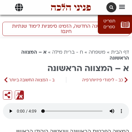
פניני הלכה
תרגומים | languages
תפריט
התכוננו לשנה החדשה, הזמינו סימניות לימוד שנתיות
ספרים
חינם!
דף הבית
»
משפחה
»
ח - ברית מילה
»
א – המצווה
הראשונה
א – המצווה הראשונה
כב – לימודי פיזיותרפיה
ב – המצווה החשובה ביותר
המצווה הפרטית הראשונה שנצטווה היהודי הראשון,