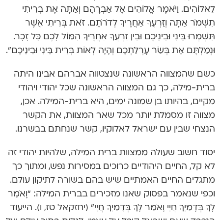
לֵאלוֹהִים. וַיֹּאמֶר אֱלוֹהִים אֶל אַבְרָהָם וְאַתָּה אֶת בְּרִיתִי
תִשְׁמֹר אַתָּה וְזַרְעֲךָ אַחֲרֶיךָ לְדֹרֹתָם. זֹאת בְּרִיתִי אֲשֶׁר
תִּשְׁמְרוּ בֵּינִי וּבֵינֵיכֶם וּבֵין זַרְעֲךָ אַחֲרֶיךָ הִמּוֹל לָכֶם כָּל זָכָר.
וּנְמַלְתֶּם אֵת בְּשַׂר עָרְלַתְכֶם וְהָיָה לְאוֹת בְּרִית בֵּינִי וּבֵינֵיכֶם”.
כשם שהמצווה הראשונה שנצטווה אברהם אבינו היתה
ברית-מילה, כך גם המצווה הראשונה שכל יהודי ויהודי
מקיים, בהיותו בן שמונה ימים, היא ברית-המילה. אכן,
מצווה זו מסמלת יותר מכל שאר המצוות, את הקשר
הנצחי שבין עם ישראל לאלוקיו, קשר שנחתם בבשרנו.
יסוד חשוב שעולה ממצוות ברית המילה, שלהיות יהודי זה
לא קל, החיים היהודיים כרוכים במסירות נפש, ומתוך כך
מתגלים החיים האמתיים שיש בהם בשורה לתיקון עולם.
וכפי שנאמר בפסוק שאנו מזכירים בברית המילה: “וָאֹמַר
לָךְ בְּדָמַיִךְ חֲיִי וָאֹמַר לָךְ בְּדָמַיִךְ חֲיִי” (יחזקאל טז, ו). הייעוד