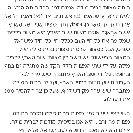
היתה מצוות ברית מילה. אמנם לפני הכל היתה המצווה
לעלות לארץ, שנאמר (בראשית יב, א): “(א) וַיֹּאמֶר ה’ אֶל
אַבְרָם לֶךְ לְךָ מֵאַרְצְךָ וּמִמּוֹלַדְתְּךָ וּמִבֵּית אָבִיךָ אֶל הָאָרֶץ
אֲשֶׁר אַרְאֶךָּ”. אולם מצוות ישוב הארץ היא מצווה כללית
שמקיפה את כל חיי העם ככלל וחיי כל יחיד מישראל
כפרט, אבל כמצווה פרטית מצוות ברית מילה היא
המצווה הראשונה. יש קשר בין מצוות ישוב הארץ לברית
מילה, על ידי שתי המצוות הללו הקדושה מתגלה גם בגוף
ובחומר, על ידי ישוב הארץ מתברר שיש ערך לכל
העבודות שעוסקות בבניין הארץ, ועל ידי ברית המילה
מתברר שיש ערך מקודש לגוף, שעל כן צריך להסיר ממנו
את הערלה.
ראוי לציין שעוד לפני מצוות ברית מילה נזכרה בתורה
מצוות פרו ורבו, והיא אכן בסיסית וקודמת לברית מילה,
אולם היא לא נאמרה דווקא לעם ישראל, אלא היא