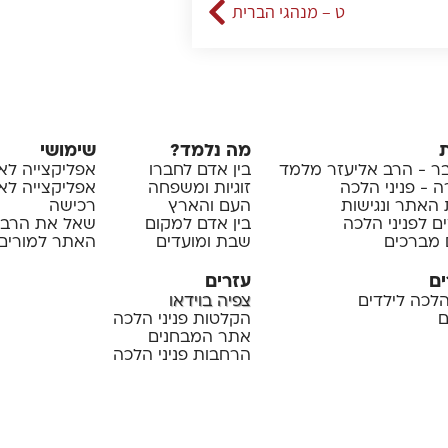
ט – מנהגי הברית
מה נלמד?
שימושי
 - הרב אליעזר מלמד
בין אדם לחברו
אפליקצייה לא
 - פניני הלכה
זוגיות ומשפחה
אפליקצייה לאיי
 האתר ונגישות
העם והארץ
רכישה
ם לפניני הלכה
בין אדם למקום
שאל את הרב
 מברכים
שבת ומועדים
האתר למורים 
ים
עזרים
 הלכה לילדים
צפיה בוידאו
ם
הקלטות פניני הלכה
אתר המבחנים
הרחבות פניני הלכה