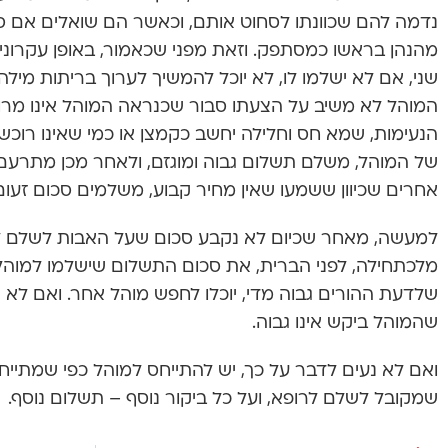
נדמה להם שכוונתו לסחוט אותם, וכאשר הם שואלים אם ס
מהנהן בראשו כמסתפק. וזאת מפני שכאמור, באופן עקרוני, 
שני, אם לא ישלמו לו, לא יוכל להמשיך לערוך בריתות מילה
המוהל לא משיב על הצעתו סבור שכנראה המוהל אינו מרו
הנעימות, שמא חס וחלילה יחשב כקמצן או כמי שאינו רוכש
של המוהל, משלם תשלום גבוה ומוגזם, ולאחר מכן מתרעם 
אחרים שכיוון ששמעו שאין מחיר קבוע, משלמים סכום זעום
למעשה, מאחר שכיום לא נקבע סכום שעל האבות לשלם ל
מלכתחילה, לפני הברית, את סכום התשלום שישלמו למוהל.
שלדעת ההורים גבוה מדי, יוכלו לחפש מוהל אחר. ואם לא י
שהמוהל ביקש אינו גבוה.
ואם לא נעים לדבר על כך, יש להתייחס למוהל כפי שמתייחס
שמקובל לשלם לרופא, ועל כל ביקור נוסף – תשלום נוסף.