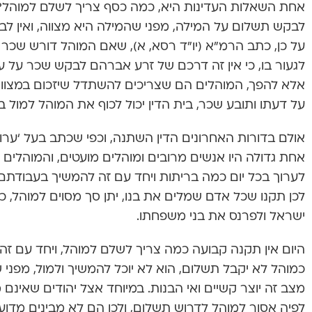
אחת השאלות העדינות היא, כמה כסף צריך לשלם למוהל? 
לבקש תשלום על המילה, מפני שהמילה היא מצווה, ואין לב
על כן, כתב הרמ”א (יו”ד רסא, א), שאם המוהל דורש שכר ע
לגעור בו, כי אין זה דרכם של זרע אברהם לבקש שכר על 
אלא להפך, המוהלים הם שצריכים להשתדל שיזכום במצווה
על דעתו ותובע שכר, בית הדין יכול לכוף את המוהל למול ב
אולם בדורות האחרונים הדין השתנה, וכפי שכתב בעל ‘ערוך-
אחת גדולה היו אנשים מרובים ומוהלים מועטים, והמוהלים ס
לערוך בכל יום כמה בריתות ויחד עם זה להמשיך בעבודתם
לכן תקנו שכל אדם שמלים את בנו, יתן סך מסוים למוהל, כ
ישראל ולפרנס את בני משפחתו.
היום אין תקנה קבועה כמה צריך לשלם למוהל, ויחד עם זה
כמוהל לא יקבל תשלום, הוא לא יוכל להמשיך ולמול, מפני
מצב זה יוצר קשיים ואי הבנות. במיוחד אצל יהודים שאינ
לפיה אסור למוהל לדרוש תשלום, ולכן הם לא מבינים מדוע