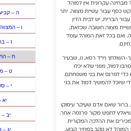
מבחינה עקרונית אין למוהל
קש כסף עבור עשיית מצווה. יתר
ה – קביע
בור הברית, יש לבית הדין
ו – המצוו
עשיית מצווה חשובה שכזאת,
. ואם בכל זאת המוהל עומד
ז – ב
חינם.
ח – הת
השולחן’ (יו”ד רסא, ו), שבעיר
רבו למול, מפני שלא יכלו
ט – מ
 כדי לפרנס את בני משפחתם.
די שיוכל להמשיך למול את בני
י – ס
יא –
, ברור שאם אדם שעיקר עיסוקו
 שיאלץ לחפש מקור פרנסה אחר.
יב – 
ם מכירים את ההלכה המקורית
יג – מ
 המוהל לא נוקב במחיר קבוע.