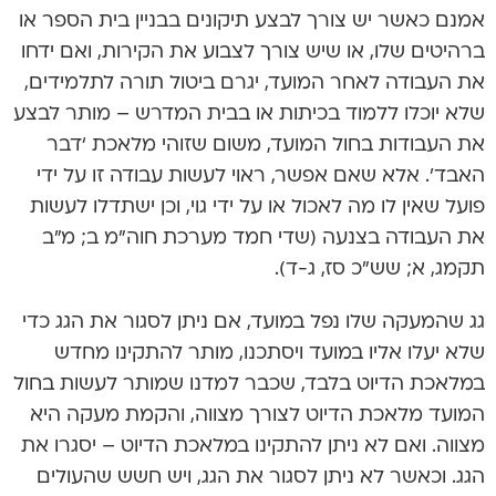
אמנם כאשר יש צורך לבצע תיקונים בבניין בית הספר או
ברהיטים שלו, או שיש צורך לצבוע את הקירות, ואם ידחו
את העבודה לאחר המועד, יגרם ביטול תורה לתלמידים,
שלא יוכלו ללמוד בכיתות או בבית המדרש – מותר לבצע
את העבודות בחול המועד, משום שזוהי מלאכת ‘דבר
האבד’. אלא שאם אפשר, ראוי לעשות עבודה זו על ידי
פועל שאין לו מה לאכול או על ידי גוי, וכן ישתדלו לעשות
את העבודה בצנעה (שדי חמד מערכת חוה”מ ב; מ”ב
תקמג, א; שש”כ סז, ג-ד).
גג שהמעקה שלו נפל במועד, אם ניתן לסגור את הגג כדי
שלא יעלו אליו במועד ויסתכנו, מותר להתקינו מחדש
במלאכת הדיוט בלבד, שכבר למדנו שמותר לעשות בחול
המועד מלאכת הדיוט לצורך מצווה, והקמת מעקה היא
מצווה. ואם לא ניתן להתקינו במלאכת הדיוט – יסגרו את
הגג. וכאשר לא ניתן לסגור את הגג, ויש חשש שהעולים