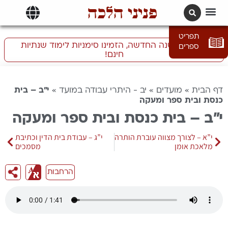
פניני הלכה
תרגומים | languages
תפריט
התכוננו לשנה החדשה, הזמינו סימניות לימוד שנתיות
ספרים
חינם!
דף הבית
»
מועדים
»
יב - היתרי עבודה במועד
»
י”ב – בית
כנסת ובית ספר ומעקה
י”ב – בית כנסת ובית ספר ומעקה
י”א – לצורך מצווה עוברת הותרה
י”ג – עבודת בית הדין וכתיבת
מלאכת אומן
מסמכים
הרחבות