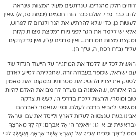
דוחים חלק מהגרים, שנרתעים מעול המצוות שנראה
להם כבד מדי. אולם כבר הורו חכמים (יבמות מז, א) שאין
לעשות כן, כדי שלא להרתיע את הגר ולגרום לו לפרוש,
אלא יש ללמד את הגר לפני גיורו “מקצת מצוות קלות
ומקצת מצוות חמורות… ואין מרבים עליו, ואין מדקדקים
עליו” (ב”ח רסח, ה, ש”ך ה).
ראשית לכל יש ללמד את המתגייר על הייעוד הגדול של
עם ישראל, שכופר בעבודה זרה, שתכליתה לסייע לאדם
לספק את יצריו ולהשיג את מטרותיו. ובמקום זאת מאמין
בה’ אלוהינו, שהאמונה בו נועדה לרומם את האדם להיות
טוב ומוסרי, ולרצות ללכת בדרכי ה’, לעשות צדקה
ומשפט ולהביא ברכה לעולם. וכפי שנאמר לאברהם
אבינו בעת שנצטווה לעלות לארץ ולייסד את עם ישראל
(בראשית יב, א-ג): “וַיֹּאמֶר ה’ אֶל אַבְרָם: לֶךְ לְךָ מֵאַרְצְךָ
וּמִמּוֹלַדְתְּךָ וּמִבֵּית אָבִיךָ אֶל הָאָרֶץ אֲשֶׁר ‏אַרְאֶךָּ. וְאֶעֶשְׂךָ לְגוֹי