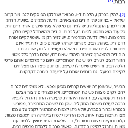
[2]
רבות.
[2]
. להלן בפרק ו, הלכות ד-ו, מבואר שנחלקו הפוסקים לגבי גיור קרובי
ישראל – בני זוג של יהודים וצאצאיהם. לדעת המקילים, בשעת הדחק
וכדי למנוע התבוללות, יש לגייר גם מי שלא צפוי שיקיים אורח חיים דתי,
כל עוד הוא מתכוון להיות בעל זהות יהודית ולהשתדל לקיים חלק
מהמצוות. ואילו לדעת המחמירים, יש לגייר רק מי שצפוי לקיים אורח
חיים דתי. בפועל, רבים מקרובי ישראל שבאים כיום להתגייר אינם
מתכוונים לקיים אורח חיים דתי אלא מעוניינים לחזק את זהותם
היהודית ולהצטרף לציבור היהודי שאינו דתי, אולם בדרך כלל מכוני
הגיור רוצים לגיירם לפי שיטת המחמירים. לשם כך מלמדים אותם פרטי
הלכה רבים ודורשים שיתחילו לקיימם, ובוחנים כיצד הם מצליחים
לקיימם בפועל, וגם בוחנים אותם על ידיעתם בצורה דקדקנית.
הבעיה, שבאופן זה יוצאים קרחים מכאן ומכאן. לא מצליחים לגרום
להם לקיים מצוות כשיטת המחמירים, ולא מצליחים ליצור אצלם
הזדהות עמוקה עם הזהות היהודית, שעיקרה החזון הגדול להביא
ברכה לעולם כשיטת המקילים. שכן גם לשיטה המחמירה, מפורש
בגמרא וברור בסברה, שלא ניתן לצפות מהמתגייר לקבל על עצמו
מצוות רבות בבת אחת, ולכן הדריכו ללמדו בתחילה רק “מקצת מצוות
קלות ומקצת מצוות חמורות”, כדי שלאחר הגיור ימשיך ללמוד עוד
מצוות ויתרגל לקיימן בהדרגה. וכאשר מרבים ללמדם פרטים רבים,