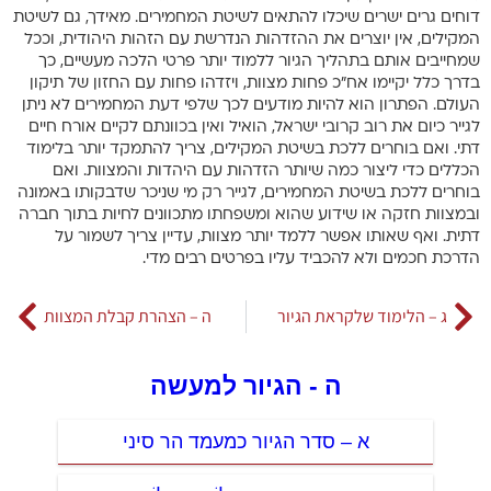
דוחים גרים ישרים שיכלו להתאים לשיטת המחמירים. מאידך, גם לשיטת
המקילים, אין יוצרים את ההזדהות הנדרשת עם הזהות היהודית, וככל
שמחייבים אותם בתהליך הגיור ללמוד יותר פרטי הלכה מעשיים, כך
בדרך כלל יקיימו אח”כ פחות מצוות, ויזדהו פחות עם החזון של תיקון
העולם. הפתרון הוא להיות מודעים לכך שלפי דעת המחמירים לא ניתן
לגייר כיום את רוב קרובי ישראל, הואיל ואין בכוונתם לקיים אורח חיים
דתי. ואם בוחרים ללכת בשיטת המקילים, צריך להתמקד יותר בלימוד
הכללים כדי ליצור כמה שיותר הזדהות עם היהדות והמצוות. ואם
בוחרים ללכת בשיטת המחמירים, לגייר רק מי שניכר שדבקותו באמונה
ובמצוות חזקה או שידוע שהוא ומשפחתו מתכוונים לחיות בתוך חברה
דתית. ואף שאותו אפשר ללמד יותר מצוות, עדיין צריך לשמור על
הדרכת חכמים ולא להכביד עליו בפרטים רבים מדי.
ג – הלימוד שלקראת הגיור
ה – הצהרת קבלת המצוות
ה - הגיור למעשה
א – סדר הגיור כמעמד הר סיני