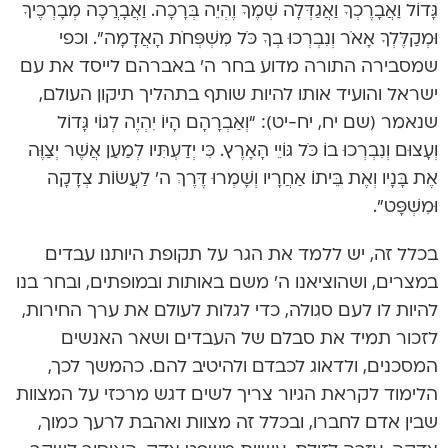
גָּדוֹל וַאֲבָרֶכְךָ וַאֲגַדְּלָה שְׁמֶךָ וֶהְיֵה בְּרָכָה. וַאֲבָרֲכָה מְבָרְכֶיךָ
וּמְקַלֶּלְךָ אָאֹר וְנִבְרְכוּ בְךָ כֹּל מִשְׁפְּחֹת ‏הָאֲדָמָה”. וכפי
שמסבירה התורה מדוע בחר ה’ באברהם לייסד את עם
ישראל והועיד אותו להיות שותף בתהליך תיקון העולם,
שנאמר (שם יח, יח-יט): “וְאַבְרָהָם הָיוֹ יִהְיֶה לְגוֹי גָּדוֹל
וְעָצוּם וְנִבְרְכוּ בוֹ כֹּל גּוֹיֵי הָאָרֶץ. כִּי יְדַעְתִּיו לְמַעַן אֲשֶׁר יְצַוֶּה
אֶת בָּנָיו וְאֶת בֵּיתוֹ אַחֲרָיו וְשָׁמְרוּ דֶּרֶךְ ה’ לַעֲשׂוֹת צְדָקָה
וּמִשְׁפָּט”.
בכלל זה, יש ללמד את הגר על תקופת היותנו עבדים
במצרים, ושהוציאנו ה’ משם באותות ובמופתים, ובחר בנו
להיות לו לעם סגולה, כדי לגלות לעולם את ערך החירות,
לזכור תמיד את סבלם של העבדים ושאר האנשים
המסכנים, ולדאוג לכבדם ולהיטיב להם. כהמשך לכך,
הלימוד לקראת הגיור צריך לשים דגש מרכזי על המצוות
שבין אדם לחברו, ובכלל זה מצוות ואהבת לרעך כמוך,