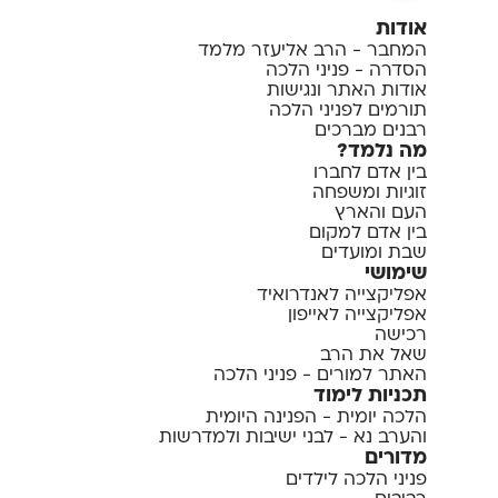
אודות
המחבר - הרב אליעזר מלמד
הסדרה - פניני הלכה
אודות האתר ונגישות
תורמים לפניני הלכה
רבנים מברכים
מה נלמד?
בין אדם לחברו
זוגיות ומשפחה
העם והארץ
בין אדם למקום
שבת ומועדים
שימושי
אפליקצייה לאנדרואיד
אפליקצייה לאייפון
רכישה
שאל את הרב
האתר למורים - פניני הלכה
תכניות לימוד
הלכה יומית - הפנינה היומית
והערב נא - לבני ישיבות ולמדרשות
מדורים
פניני הלכה לילדים