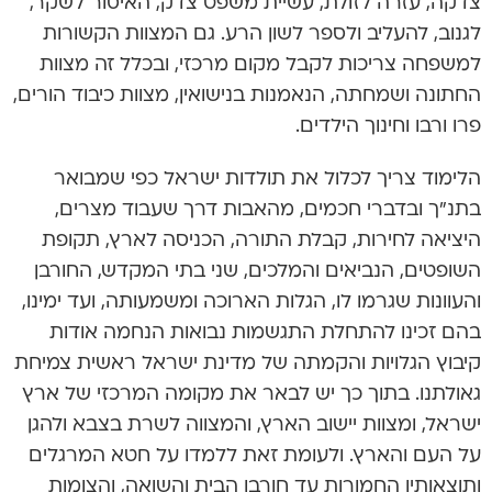
צדקה, עזרה לזולת, עשיית משפט צדק, האיסור לשקר,
לגנוב, להעליב ולספר לשון הרע. גם המצוות הקשורות
למשפחה צריכות לקבל מקום מרכזי, ובכלל זה מצוות
החתונה ושמחתה, הנאמנות בנישואין, מצוות כיבוד הורים,
פרו ורבו וחינוך הילדים.
הלימוד צריך לכלול את תולדות ישראל כפי שמבואר
בתנ”ך ובדברי חכמים, מהאבות דרך שעבוד מצרים,
היציאה לחירות, קבלת התורה, הכניסה לארץ, תקופת
השופטים, הנביאים והמלכים, שני בתי המקדש, החורבן
והעוונות שגרמו לו, הגלות הארוכה ומשמעותה, ועד ימינו,
בהם זכינו להתחלת התגשמות נבואות הנחמה אודות
קיבוץ הגלויות והקמתה של מדינת ישראל ראשית צמיחת
גאולתנו. בתוך כך יש לבאר את מקומה המרכזי של ארץ
ישראל, ומצוות יישוב הארץ, והמצווה לשרת בצבא ולהגן
על העם והארץ. ולעומת זאת ללמדו על חטא המרגלים
ותוצאותיו החמורות עד חורבן הבית והשואה, והצומות