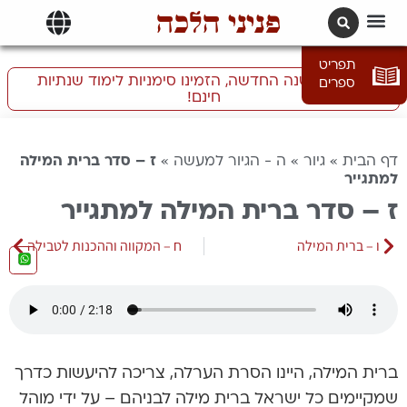
פניני הלכה
תרגומים | languages
תפריט
התכוננו לשנה החדשה, הזמינו סימניות לימוד שנתיות
ספרים
חינם!
דף הבית
»
גיור
»
ה - הגיור למעשה
»
ז – סדר ברית המילה
למתגייר
ז – סדר ברית המילה למתגייר
ו – ברית המילה
ח – המקווה וההכנות לטבילה
ברית המילה, היינו הסרת הערלה, צריכה להיעשות כדרך
שמקיימים כל ישראל ברית מילה לבניהם – על ידי מוהל