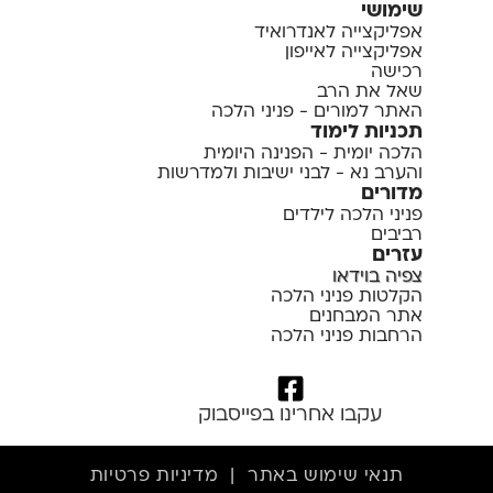
שימושי
אפליקצייה לאנדרואיד
אפליקצייה לאייפון
רכישה
שאל את הרב
האתר למורים - פניני הלכה
תכניות לימוד
הלכה יומית - הפנינה היומית
והערב נא - לבני ישיבות ולמדרשות
מדורים
פניני הלכה לילדים
רביבים
עזרים
צפיה בוידאו
הקלטות פניני הלכה
אתר המבחנים
הרחבות פניני הלכה
עקבו אחרינו בפייסבוק
תנאי שימוש באתר
|
מדיניות פרטיות