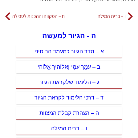
הברית’, כמובא בשו”ע רסז, יב, ומבואר בפרישה כד.
ו – ברית המילה
ח – המקווה וההכנות לטבילה
ה - הגיור למעשה
א – סדר הגיור כמעמד הר סיני
ב – עַמֵּךְ עַמִּי וֵאלוֹהַיִךְ אֱלוֹהָי
ג – הלימוד שלקראת הגיור
ד – דרכי הלימוד לקראת הגיור
ה – הצהרת קבלת המצוות
ו – ברית המילה