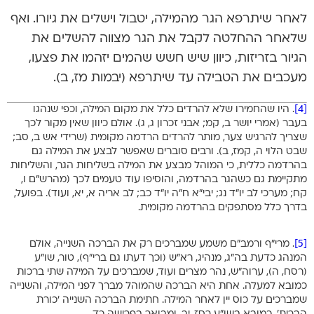
לאחר שיתרפא הגר מהמילה, יטבול וישלים את גיורו. ואף
שלאחר ההחלטה לקבל את הגר מצווה להשלים את
הגיור בזריזות, כיוון שיש חשש שהמים יזהמו את פצעו,
מעכבים את הטבילה עד שיתרפא (יבמות מז, ב).
[4]
. היו שהחמירו שלא להרדים כלל את מקום המילה, וכפי שנהגו
בעבר (אמרי יושר ב, קמ; אבני זכרון ג, ג). אולם כיוון שאין מקור לכך
שצריך להרגיש צער, מותר להרדים הרדמה מקומית (שרידי אש ב, סב;
שבט הלוי ה, קמז, ב). ורבים סוברים שאפשר לבצע את המילה גם
בהרדמה כללית, כי המוהל מבצע את המילה בשליחות הגר, והשליחות
מתקיימת גם כשהגר בהרדמה, והוסיפו עוד טעמים לכך (מהרש”ם ו,
קח; מערכי לב יו”ד נג; יבי”א ח”ה יו”ד כב; לב אריה א, יא, ועוד). בפועל,
בדרך כלל מסתפקים בהרדמה מקומית.
[5]
. מרי”ף ורמב”ם משמע שמברכים רק את הברכה השנייה, אולם
המנהג כדעת בה”ג, מנהיג, רא”ש (וכך דעתו גם ברי”ף), טור, שו”ע
(רסח, ה), ערוה”ש, נהר מצרים ועוד, שמברכים על המילה שתי ברכות
כמובא למעלה. אחת היא הברכה שהמוהל מברך לפני המילה, והשנייה
שמברכים על כוס יין לאחר המילה. חתימת הברכה השנייה ‘כורת