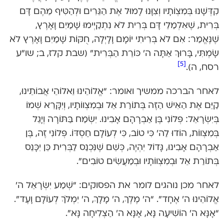
קִדְּשָׁנוּ בְּמִצְוֹתָיו וְצִוָּנוּ לָמוּל אֶת הַגֵּרִים וּלְהַטִּיף מֵהֶם דָּם
בְּרִית, שֶׁאִלְמַלֵי דָּם בְּרִית לֹא נִתְקַיְימוּ שָׁמַיִם וָאָרֶץ,
שֶׁנֶּאֱמַר: אִם לֹא בְּרִיתִי יוֹמָם וָלָיְלָה, חֻקּוֹת שָׁמַיִם וָאָרֶץ לֹא
שָׂמְתִּי, בָּרוּךְ אַתָּה ה’ כּוֹרֵת הַבְּרִית” (שבת קלז, ב; שו”ע
[5]
רסח, ה).
לאחר הברכה ממשיך ואומר: “אֱלוֹהֵינוּ וֵאלוֹהֵי אֲבוֹתֵינוּ,
קַיֵּם אֶת הַאִישׁ הַזֶּה בְּתוֹרַת אֵל וּבְמִצְווֹתָיו, וְיִקָּרֵא שְׁמוֹ
בְּיִשְׂרָאֵל: פְּלוֹנִי בֶּן אַבְרָהָם אָבִינוּ. יִשְׂמַח בַּתּוֹרָה וְיָגֵל
בְּמִצְווֹת, הוֹדוּ לַה’ כִּי טוֹב, כִּי לְעוֹלָם חַסְדּוֹ. פְּלוֹנִי זֶה, בֶּן
אַבְרָהָם אָבִינוּ, גָּדוֹל יִהְיֶה, כְּשֵׁם שֶׁנִּכְנַס לַבְּרִית כֵּן יִכָּנֵס
בְּתוֹרַת אֵל וּבְמִצְווֹתָיו וּבְמַעֲשִׂים טוֹבִים”.
לאחר מכן נוהגים לומר את הפסוקים: “שְׁמַע יִשְׂרָאֵל ה’
אֱלוֹהֵינוּ ה’ אֶחָד”. “ה’ מֶלֶךְ, ה’ מָלָךְ, ה’ יִמְלֹךְ לְעוֹלָם וָעֶד”.
“אָנָּא ה’ הוֹשִׁיעָה נָּא, אָנָּא ה’ הַצְלִיחָה נָּא”.