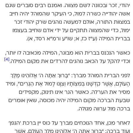
יהודי, זכר ובכוונה לשם מצווה. ואמנם רבים סוברים שגם
אשה יהודייה כשרה למול, כי העיקר שהמוהל יהיה חייב
במצוות התורה, אולם למעשה נוהגים שרק יהודי זכר
ימול, כדי שהמצווה תתקיים על ידי אדם שחייב בעצמו
בברית המילה (ע”ז כז, א; שו”ע ורמ”א רסד, א).
כאשר הנכנס בברית הוא מבוגר, המילה מכאיבה לו יותר,
[4]
וכדי להקל על הכאב נוהגים להרדים את מקום המילה.
לפני הברית המוהל מברך: “בָּרוּךְ אַתָּה ה’ אֱלוֹהֵינוּ מֶלֶךְ
הָעוֹלָם, אֲשֶׁר קִדְּשָׁנוּ בְּמִצְוֹתָיו וְצִוָּנוּ לָמוּל אֶת הַגֵּרִים”, ומיד
מסיר את הערלה. כאשר הגר אינו תינוק, מקפידים
שבעת הברכה מקום המילה יהיה מכוסה, שאין אומרים
ברכה מול ערווה מגולה.
לאחר מכן, אחד הנוכחים מברך על כוס יין ברכת ‘הגפן’
ועוד ברכה: “בָּרוּךְ אַתָּה ה’ אֱלוֹהֵינוּ מֶלֶךְ הָעוֹלָם, אֲשֶׁר