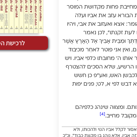
 מחייבת פחות מקדושת המוסר
ת הבורא עזב את אביו ועלה
ר: אצא ואעזוב את אבי, ויהיו
 לעת זקנתו”, לכן נאמר
לרכישת הס
ְּךָ וּמִבֵּית אָבִיךָ אֶל הָאָרֶץ אֲשֶׁר
אם, ואין אני פוטר לאחֵר מכיבוד
ותו ה’ מחובתו כלפי אביו. ויש
יו הרשיע, שלא הסכים להצטרף
לכבשן האש, ואע”פ כן חשש
 דבש לפי א, לט; פנים יפות
ותם. ומצווה שינהג כלפיהם
[4]
קובל מחייב.
סור לקלל אביו הגוי ולהכותו, ולא
 אביו, אלא נוהג בו מקצת כבוד”. וכ”כ