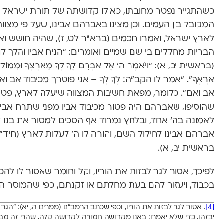
כשהתגייר נפטר מחובתו, כאילו קדושתה של תורת ישראל
המקובל בין העמים. וכן מצינו באברהם אבינו, שעל פי מצוו
לארץ ישראל, ואמרו חכמים (ברא”ר לט, ז), שהיה חושש ואומ
הבריות מחללים בי שם שמיים ואומרים: “הניח אביו והלך לו
(בראשית יב, א): “וַיֹּאמֶר ה’ אֶל אַבְרָם לֶךְ לְךָ מֵאַרְצְךָ וּמִמּוֹלַדְת
אַרְאֶךָּ”. “אמר לו הקב”ה: לֶךְ לְךָ – אני פוטרך מכיבוד אב ו
אב ואם”. כלומר, מפאת חשיבות המצווה שיעלה לארץ, פטר א
שהוסיפו, שאברהם היה פטור מכיבוד אביו מפני שתרח אב
לאמונה בה’ אחד, ובלחץ נמרוד אף הסכים למסור את בנו 
אברהם אבינו לחילול השם, והורה לו ה’ לעלות לארץ (חיד”א
בראשית יב, א).
לפיכך, אסור לגר לבזות את הוריו, וקל וחומר שאסור לו להכ
בכבוד, ויעזור להם בעת מחלתם או זקנתם, כפי שהמוסר המ
[4]
. אסור לגר לבזות את הוריו, וכפי שכתב הרמב”ם (ממרים ה, יא): “הגר א
יבזהו, כדי שלא יאמרו: באנו מקדושה חמורה לקדושה קלה, שהרי זה מבזה