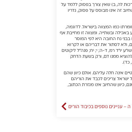
כות לה, ב) שאין צורך בפסוק ללמד על
יוב זה אינו מבוסס על פסוק, גדריו
חומרתו כמו המצווה בישראל. לדוגמה,
באכילה ובשתייה. ומצווה זו מחייבת אף
 בבני נח החובה היא לפי המוסר
ם, ולא לסתור את דבריהם או לקרוא
ע יו”ד רמ, ד-ה; י; יח; פנה”ל ליקוטים
 להוציא ממנו דם, ורק בשעת הדחק
 כד).
יים אינה חלה עליהם. אולם כיוון שהם
ל ישראל צריכים לכבד את הוריהם
, כיוון שהחיוב אינו מגזרת הכתוב,
ה – עניינים נוספים בכיבוד הורים