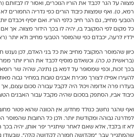
מצווה על הגר לכבד את הוריו הנוכרים, ואסור לו לבזותם (ר
רמא, ט). ואף שמצוות כיבוד הורים כפי גדריה החמורים לא
הטבעי מחייב, גם הגר חייב כלפי הוריו. ואם יוסיף ויכבדם 
כל מקום לפי המקובל בו, יהיה לו בכך הידור מצווה. אך אם ה
ילדיו לרעה, יכבדם כפי שהמוסר הטבעי מחייב ולא יותר (ר
כיוון שהמוסר המקובל מחייב את כל בני האדם, לכן נענש ח
(בראשית ט, כה). וכשאדם מוסיף לכבד את הוריו יותר ממה
בכך זכות, וכפי שמסופר על דמא בן נתינה, שהיה שר רומאי
להעירו אפילו לצורך מכירת אבנים טובות במחיר גבוה מאוד. 
בעדרו פרה אדומה ויכול היה לקבל עבורה סכום עצום, אך 
כיבוד אביו, הסתפק בסכום שהיה מקבל עבור האבנים הטובות
ואף שהגר נחשב כנולד מחדש, אין הכוונה שהוא פטור מחו
למדרגה גבוהה ומקודשת יותר. ולכן כל החובות שהמוסר הטב
לא זו בלבד, אלא שאם לאחר שיתגייר יפר אותן, יהיה בכך 
שהמתגייר עבר “מקדושה חמורה לקדושה קלה”, שבעודו נוכרי 