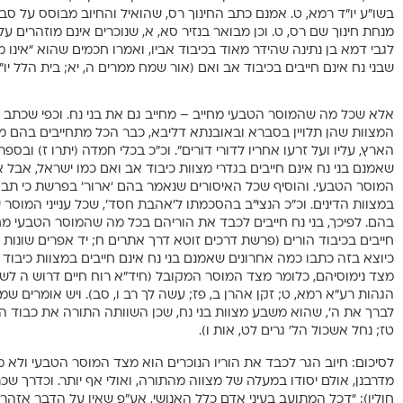
בשו”ע יו”ד רמא, ט. אמנם כתב החינוך רס, שהואיל והחיוב מבוסס על סבר
מנחת חינוך שם רס, ט. וכן מבואר בנזיר סא, א, שנוכרים אינם מוזהרים על כ
לגבי דמא בן נתינה שהידר מאוד בכיבוד אביו, ואמרו חכמים שהוא “אינו מ
שבני נח אינם חייבים בכיבוד אב ואם (אור שמח ממרים ה, יא; בית הלל יו”
אלא שכל מה שהמוסר הטבעי מחייב – מחייב גם את בני נח. וכפי שכתב ר
המצוות שהן תלויין בסברא ובאובנתא דליבא, כבר הכל מתחייבים בהם מ
הארץ, עליו ועל זרעו אחריו לדורי דורים”. וכ”כ בכלי חמדה (יתרו ז) ובספ
שאמנם בני נח אינם חייבים בגדרי מצוות כיבוד אב ואם כמו ישראל, אבל 
המוסר הטבעי. והוסיף שכל האיסורים שנאמר בהם ‘ארור’ בפרשת כי תבוא, 
במצוות הדינים. וכ”כ הנצי”ב בהסכמתו ל’אהבת חסד’, שכל ענייני המוסר 
בהם. לפיכך, בני נח חייבים לכבד את הוריהם בכל מה שהמוסר הטבעי מחייב
כיוצא בזה כתבו כמה אחרונים שאמנם בני נח אינם חייבים במצוות כיבו
מצד נימוסיהם, כלומר מצד המוסר המקובל (חיד”א רוח חיים דרוש ה לשב
הגהות רע”א רמא, ט; זקן אהרן ב, פז; עשה לך רב ו, סב). ויש אומרים שמ
לברך את ה’, שהוא משבע מצוות בני נח, שכן השוותה התורה את כבוד ההו
טז; נחל אשכול הל’ גרים לט, אות ו).
לסיכום: חיוב הגר לכבד את הוריו הנוכרים הוא מצד המוסר הטבעי ולא מ
מדרבנן, אולם יסודו במעלה של מצווה מהתורה, ואולי אף יותר. וכדרך שכ
חולין): “דכל המתועב בעיני אדם כלל האנושי, אע”פ שאין על הדבר אזהר