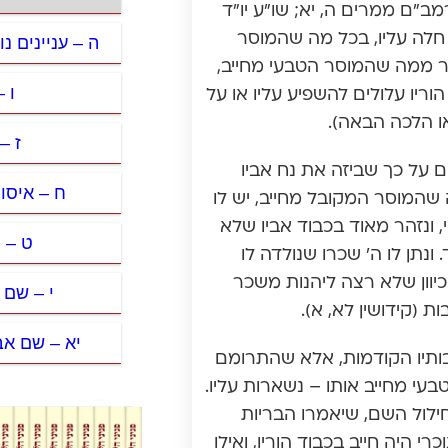
מב”ם ממרים ה, יא; שו”ע יו”ד
 חלה עליו, בכל מה שהמוסר
ה – עניינים נ
יותר ממה שהמוסר הטבעי מחייב,
ו 
וריו עלולים להשפיע עליו או על
או הלכה הבאה).
ז –
ם על כך שביזה את נח אביו
ח – איסור
 שהמוסר המקובל מחייב, יש לו
, ונזהר מאוד בכבוד אביו שלא
ט – ג
ונתן לו ה’ שכרו שנולדה לו
כיוון שלא רצה ליהנות משכר
י – שם 
 (קידושין לא, א).
יא – שם אב
בותיו הקודמות, אלא שהתרומם
עי מחייב אותו – נשארות עליו.
חילול השם, שיאמרו הבריות
היה חייב בכבוד הוריו, ואילו