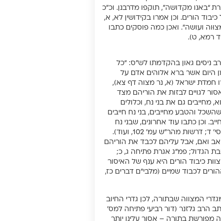
ת “באנו מקדושה”, תוקפו מדרבנן. וכ”כ
יבוד הורים. וכן אמרו בקידושין לא, א,
צוּוה ועושה”. ואכן כמה פוסקים כתבו
ד רמא, ט).
ב ניסים גאון בהקדמתו לש”ס: “כל
ן היום אשר ברא אלוהים אדם על
רו חמדת ישראל (א, נר מצוה דף צא),
אסור לגויים לבזות את הוריהם מצד
מחייבים גם את בני נח, וכלולים
שהשכל והטבע מחייבים, בני נח חייבים
. וכן כתבו עוד אחרונים, שבני נח
חייבים בכיבוד הורים (פרשת דרכים זוטא דרך אתרים ח; יד אפרים שונות סי’ ד; דרשות מהר”ש עמ’ 102, ועוד).
ד אב ואם, אבל עליהם לכבד את הוריהם
ת הגדול; פמ”ג אגרת פתיחה ג, כ;
צוות כיבוד הורים היא ענף של האיסור
רים לכבוד שמיים (מלבי”ם דברים כז,
גדרי המצווה שבתורה, לכן גדרי החיוב
תב הרב גלזנר (דור רביעי פתיחה למס’
ה מפורשת בתורה – אסור עלינו יותר