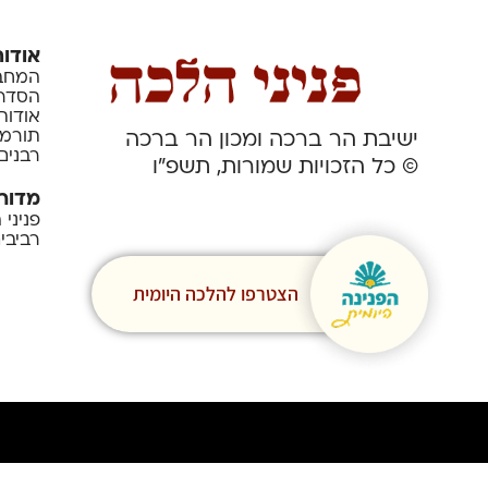
אודות
המחבר
הסדרה
אודות
תורמי
ישיבת הר ברכה ומכון הר ברכה
רבנים
© כל הזכויות שמורות, תשפ”ו
מדור
פניני
רביבי
הצטרפו להלכה היומית