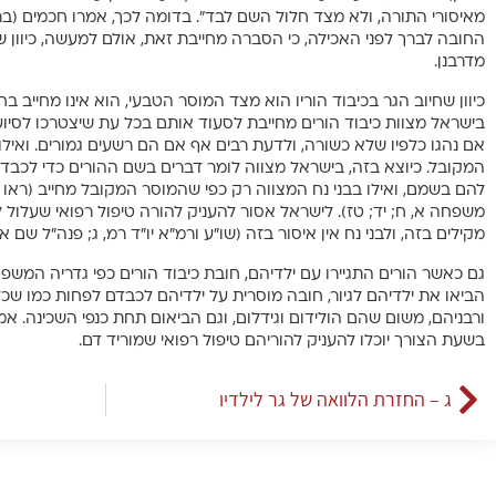
מאיסורי התורה, ולא מצד חלול השם לבד”. בדומה לכך, אמרו חכמים (בר
החובה לברך לפני האכילה, כי הסברה מחייבת זאת, אולם למעשה, כיוון שח
מדרבנן.
כיוון שחיוב הגר בכיבוד הוריו הוא מצד המוסר הטבעי, הוא אינו מחייב ב
בישראל מצוות כיבוד הורים מחייבת לסעוד אותם בכל עת שיצטרכו לסיוע 
אם נהגו כלפיו שלא כשורה, ולדעת רבים אף אם הם רשעים גמורים. ואילו
המקובל. כיוצא בזה, בישראל מצווה לומר דברים בשם ההורים כדי לכבד
להם בשמם, ואילו בבני נח המצווה רק כפי שהמוסר המקובל מחייב (ראו שו”
משפחה א, ח; יד; טז). לישראל אסור להעניק להורה טיפול רפואי שעלול
מקילים בזה, ולבני נח אין איסור בזה (שו”ע ורמ”א יו”ד רמ, ג; פנה”ל שם א,
גם כאשר הורים התגיירו עם ילדיהם, חובת כיבוד הורים כפי גדריה המשפט
הביאו את ילדיהם לגיור, חובה מוסרית על ילדיהם לכבדם לפחות כמו שכ
ורבניהם, משום שהם הולידום וגידלום, וגם הביאום תחת כנפי השכינה. אמנם
בשעת הצורך יוכלו להעניק להוריהם טיפול רפואי שמוריד דם.
ג – החזרת הלוואה של גר לילדיו