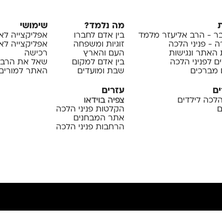
מה נלמד?
שימושי
 - הרב אליעזר מלמד
בין אדם לחברו
אפליקצייה לא
 - פניני הלכה
זוגיות ומשפחה
אפליקצייה לאיי
 האתר ונגישות
העם והארץ
רכישה
ם לפניני הלכה
בין אדם למקום
שאל את הרב
 מברכים
שבת ומועדים
האתר למורים 
ים
עזרים
 הלכה לילדים
צפיה בוידאו
ם
הקלטות פניני הלכה
אתר המבחנים
הרחבות פניני הלכה