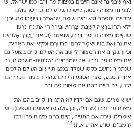
ואף שבני נח אינם חייבים במצוות פרו ורבו כמו ישראל, יש
לבני נח מצווה לעסוק ביישובו של עולם, כדי שהעולם
יתקיים ויתפתח ולא יהיה שומם, שנאמר (ישעיהו מה, יח):
“לֹא תֹהוּ בְרָאָהּ לָשֶׁבֶת יְצָרָהּ”. ובירך ה’ את נח וזרעו
שיקיימו מצווה זו ויפרו וירבו, שנאמר (ט, א): “וַיְבָרֶךְ אֱלוֹהִים
אֶת נֹחַ וְאֶת בָּנָיו וַיֹּאמֶר לָהֶם: פְּרוּ וּרְבוּ וּמִלְאוּ אֶת הָאָרֶץ”.
וכיוון שקיים את המצווה ליישב את העולם, קיים בפועל גם
את מצוות פרו ורבו. ואף שמבחינה הלכתית-משפטית, גר
שנתגייר נחשב כקטן שנולד, במצוות יישוב העולם הולכים
אחר הטבע, ומצד הטבע הילדים שהוליד בעודו נוכרי הם
ילדיו, ולכן קיים בהם את מצוות פרו ורבו.
יש אומרים, שגם אם ילדיו לא התגיירו, קיים בהם את
מצוות פרו ורבו (מהרי”ל, וכן עולה מראשונים נוספים). ויש
אומרים, שרק אם התגיירו, קיים בהם מצוות פרו ורבו
[7]
(רמב”ם, שו”ע אה”ע א, ז).