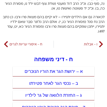
(ה, סוף כב). וכ”כ הרב דוד מועטי (שו”ת צוף דבש יו”ד נו, מסורת הגיור
כה, ב). וכ”כ יד פשוטה (אישות טו, א).
לכאורה גם אם הילדים יתגיירו – לא יקיים בהם מצוות פרו ורבו. כן כתב
הרב נח סגל (מסורת הגיור כג, י). אולם הרב גלזנר סבר שאם ילדיו
יתגיירו, ייתכן שמקיים בהם מצוות פרו ורבו (מסורת הגיור כא, יט, עמ’
497).
ו – אבלות
ח – איסורי עריות לגרים
ח - דיני משפחה
א – ירושת הגר את הוריו הנוכרים
ב – נכסי הגר לאחר פטירתו
ג – החזרת הלוואה של גר לילדיו