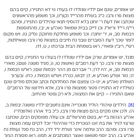
יש אומרים, שגם אם ילדיו שנולדו לו בעודו גוי לא התגיירו, קיים בהם
מצוות פרו ורבו. כ”כ בשו”ת מהרי”ל (קצ”ו), וכך משמע מהראשונים
שכתבו את דעת ר’ יוחנן בלא להוסיף תנאי שהילדים התגיירו, ומהם:
רי”ף, רי”ד וריא”ז. וכן דייק בבית שמואל (אה”ע א, יב), מהתוספות
(יבמות סב, א, ‘ר’ יוחנן’). וכך משמע מחלקת מחוקק (ס”ק ט). ויש מקום
לומר שכך דעת הסוברים שבני נח חייבים במצוות פרו ורבו (שאילתות,
רש”י, ריב”ן ומאירי, ראו בשמחת הבית וברכתו ו, ט, 11).
מנגד, יש אומרים, שרק אם ילדיו שנולדו לו בעודו גוי התגיירו, קיים בהם
מצוות פרו ורבו. כך דעת רמב”ם (אישות טו, ו), מגיד משנה (שם); מאירי
(יבמות סב, א, ‘היו לו’); ר’ אברהם מן ההר (יבמות שם); רא”ש (יבמות ו,
ז); טור ושו”ע (אה”ע א, ז); לבוש, כנה”ג ויש”ש (יבמות ו, כח). ובערוך
השולחן (אה”ע א, יט-כ) צמצם את המחלוקת וכתב שכולם מודים שגם
כשילדיו לא התגיירו פטור ממצוות פרו ורבו, אלא חידושו של הרמב”ם
שאם התגיירו – קיים את המצווה, ולא רק נפטר מהחיוב.
[8]
. הילדים שיהודי הוליד מנוכרייה אינם נחשבים ילדיו (משנה יבמות ב,
ה). ולכן אינו מקיים בהם מצוות פרו ורבו, כ”כ ביד אהרן (אלפנדרי)
אה”ע הגהות ב”י יא, בשם מהרשד”ם. וכן עולה מפוסקים רבים, שכתבו
שרצוי לגייר את בת זוגו הנוכרית כדי שהיהודי יוכל לקיים עמה מצוות
פרו ורבו. ומהם: הרב שלמה איגר (שו”ת יו”ד לד), הרב נח סגל (עולת נח
אה”ע ב), הרב יוסף משאש (אוצר המכתבים א, תמו), ראו מסורת הגיור