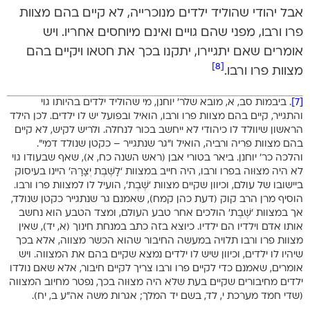
אבל יהודי שהוליד ילדים מנוכרייה, לא קיים בהם מצוות
פרו ורבו, מפני שהם גויים ואינם מיוחסים אחריו. ויש
אומרים שאם יתגיירו, יתקנו בכך את חטאו ויקיים בהם
[8]
מצוות פרו ורבו.
[7]
. ביבמות סב, א, מובא שלר’ יוחנן, מי שהוליד ילדים בהיותו גוי
והתגייר, קיים בהם מצוות פרו ורבו, הואיל ובפועל יש לו ילדים. לכן הילד
הראשון שיוולד לו כיהודי לא ייחשב בכור לנחלה. ולריש לקיש, לא קיים
בהם מצוות פריה ורביה, הואיל ו”גר שנתגייר – כקטן שנולד דמי”.
והלכה כר’ יוחנן. ביאר בטורי אבן (ראש השנה כח, א), שאף שבעודו גוי
לא היה מצוּוה בפרו ורבו, היה חייב במצוות ‘לָשֶׁבֶת יְצָרָהּ’ היינו בעיסוק
ביישובו של עולם, וכיוון שקיים מצוות ‘שֶׁבֶת’, הועיל לו למצוות פרו ורבו.
הוסיף מרן הרב קוק (דעת כהן קמח), שאמנם גר שנתגייר כקטן שנולד,
אך במצוות ‘שֶׁבֶת’ הולכים אחר טבע העולם, ומצד הטבע הוא נחשב
אותו אדם וילדיו הם ילדיו. כיוצא בזה כתב במנחת חינוך (א, יד), שאין
מצוות פרו ורבו תלויה במעשה החיבור שהוא הכשר מצווה, אלא בכך
שיהיו לו ילדים, וכיוון שיש לו ילדים נמצא שקיים בהם את המצווה. ויש
אומרים, שאמנם כדי לקיים פרו ורבו צריך לקיים חיבור, אלא שאם נולדו
ילדים מחיבורים שקיים בעת שלא היה מצוּוה בכך, נפטר מחיוב המצווה
(שדי חמד מערכת י, לד, בשם יד המלך; אגרות משה אה”ע ב, יח).