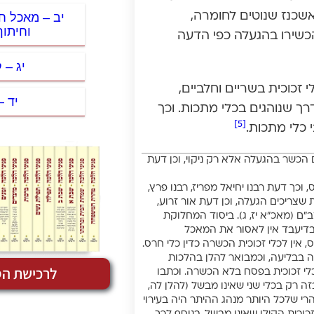
יב – מאכל ח
אשכנז שנוטים לחומרה,
וחיתוך
כשירו בהגעלה כפי הדעה
יג – 
זכוכית בשריים וחלביים,
יד –
רך שנוהגים בכלי מתכות. וכך
[5]
י כלי מתכות.
 הכשר בהגעלה אלא רק ניקוי, וכן דעת
כך דעת רבנו יחיאל מפריז, רבנו פרץ,
צריכים הגעלה, וכן דעת אור זרוע,
”ם (מאכ”א יז, ג). ביסוד המחלוקת
ובדיעבד אין לאסור את המאכל
אין לכלי זכוכית הכשרה כדין כלי חרס.
ה בבליעה, וכמבואר להלן בהלכות
לרכישת הס
לי זכוכית בפסח בלא הכשרה. וכתבו
ה רק בכלי שני שאינו מבשל (להלן לה,
הרי שלכל היותר מנהג ההיתר היה בעירוי