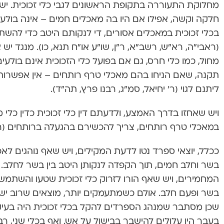
מחלוקת התעוררה בתקופת הראשונים לגבי כלי זכוכית. יש 
חלקה וקשה, אפילו אם היו בה מאכלים חמים – אינה בול
בכלי זכוכית במאכלים אסורים, די לנקותם היטב כדי לה
(ראבי”ה, רא”ש, רשב”א, ר”ן, שו”ע או”ח תנא, כו). מנגד יש 
מחול, כמו כלי חרס, גם אם בפועל כלי הזכוכית אינם בולעים
תקנה, שאם הניחו בהם מאכלי טרף רותחים – אין אפשרות 
ליתנם לגוי (ר’ יחיאל, סמ”ג, רבנו פרץ, תה”ד).
ויש שאחזו בדרך האמצע, ולדעתם דין כלי זכוכית כדין כ
במאכלי טרף רותחים, צריך להכשירם בהגעלה ברותחים (רמב
ככלל, יוצאי ספרד נטו לדעת המקילים, ויש שאף נוהגים לאכ
בשר וחלב חמים, תוך הקפדה לנקותן היטב בין בשר לחלב. מ
המחמירים, ויש שאף הורו לזרוק כלי זכוכית שטעו והשתמ
בשר ופעם חלב. אולם כשמתעמקים יותר, מוצאים שרוב יש
שכן מסתבר שמנהג הספרדים להקל בכלי זכוכית היה בעיקר 
בעבר היו עלולים להישבר בבישול על אש. ואף בכלי שני, רב