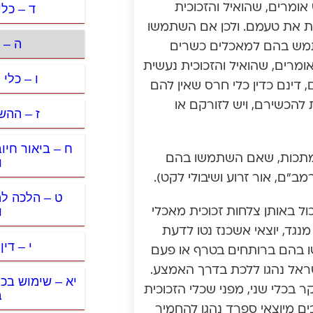
ד – כל
אומרים, שהואיל והזכוכית
עת את טעמם. ולכן אם השתמשו
ה – כ
שתמש בהם למאכלים כשרים
אומרים, שהואיל והזכוכית נעשית
ו – כלי 
, דינם כדין כלי חרס שאין להם
להכשירם, ויש לזורקם או
ז – ההש
ח – ביאור חיו
לי מתכות, שאם השתמשו בהם
ו
”ם, אור זרוע ושיבולי לקט).
ט – הלכה ל
ו
ול באותן צלחות זכוכית מאכלי
נגד, יוצאי אשכנז נטו לדעת
י – די
שו בהם ברותחים בטרף או פעם
ראל נהגו ללכת בדרך האמצע.
יא – שימוש בכל
בכלי שני, מפני שכלי הזכוכית
ב
ים מיוצאי ספרד נהגו להחמיר