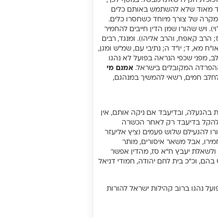
ם להחשיבו כמבשל כדי קליפה (להלן לה, 3), ובכלי זכוכית הקילו שאינו מבשל. בנוסף לכך,
פיד מאוד שלא להשתמש באותם כלים
מקרה של צורך מיוחד כשחסרו כלים.
). ויש שהורו שמן הדין חייבים להחמיר
 הרב קאפח, והרב אליהו). ומנגד, רבים
 מא, ד; יו”ד ה; נתיבי עם, שמ”ש ומגן,
ב, מפני שכפי הנראה בפועל לא נהגו
 ההפרדה המקובלים בישראל.
אמנם מי
חלב חמים, רשאי להמשיך במנהגם,
ת בהגעלה, ובדיעבד אם ניקה אותם, אין
ר להקל בדיעבד רק לאחר הכשרה
ורו להגעילם שלוש פעמים (ציץ אליעזר
תבו שרק לגבי חמץ החמירו, אבל משאר איסורים, מותר
 ולשאלת יעבץ ח”א סז, מהדין אפשר
ם, וכ”כ בית לחם יהודה, חמודי דניאל
בפועל נהגו ברוב קהילות ישראל להורות