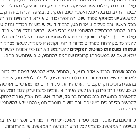
מכלי ראשון שמחמירי
עולים רבים מקהילות צפון אפריקה והמזרח מעידים שבפועל נהגו להק
לבשר ולחלב גם בכלי שני. ואפשר שגם המקילים, בפועל הקילו בזה רק ב
למעשה, יש מפוסקי ספרד שנטו להחמיר (כנה”ג, אול”צ, הרב חיים דוד הלוי
בכלי ראשון (רב פעלים ג’ או”ח כט; הרב דוד שלוש בשו”ת חמדה גנוזה טז;
כתבו להתיר לכתחילה להשתמש אף בכלי ראשון לבשר וחלב (יבי”א ח”ד או”ח
עולת יצחק). ונלענ”ד שנכון יותר שלא להשתמש באותם הכלים לבשר ולחל
להקל כך בקהילות ספרדים מדורי דורות, וקולא זו מנוגדת לשאר מנהגי
שמנהג משפחתו כשיטת המקילים
להשתמש באותם כלי זכוכית לבשר ול
אלא שאם יש במשפחתו קרובים שנוהגים להחמיר, טוב שיתחשב בהם.
מנהג אשכנז
: הרמ”א או”ח תנא, כו, החמיר שלא להכשיר לפסח כלי זכוכי
לאסור תבשיל חם שהונח בהם (דרכי משה יט, ט”ז ל). ולמ”א מט, אפש
בהגעלה, וכ”כ חק יעקב סח, שועה”ר עג, מקור חיים מו; מהרש”ם. ויש שה
ט, כו, עפ”י הרב פרנק, ראו לעיל הערה 4). ורבים כ
להכשירם בהגעלה. כ”כ מהר”ם בריסק, שרידי אש, בית אב”י, מנחת יצחק.
להכשיר כלי זכוכית בשטיפה, ורק משום חומרת חמץ נהגו שלא להשתמש בה
ויד יהודה.
כיוון שגם בין פוסקי יוצאי ספרד ואשכנז יש חילוקי מנהגים, וכפי הנראה 
כשיטה האמצעית, כתבתי לכל הדעות כדעה האמצעית. עי’ בהרחבות.