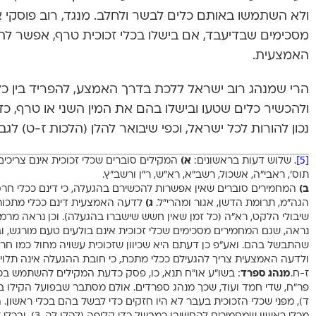
ולא השתמשו באותם כלים לבשר ולחלב. מנגד, רוב פוסקי 
מסכימים שבדיעבד, אם בישלו בכלי זכוכית טרף, אפשר לה
האמצעית.
הרי שמנהג רוב ישראל ללכת בדרך האמצע, להפריד בין כלי 
ולהכשיר כלים שטעו ובישלו בהם את המין השני או טרף, כד
נכון להורות לכל ישראל, וכפי שיבואר להלן (הלכות ז-ט) לגב
[5]
. שלוש דעות בראשונים:
א)
המקילים סוברים שכלי זכוכית אינם צריכים
תוס’, ראבי”ה, אשכול, רשב”א, רא”ש, ר”ן ורשב”ץ.
ב)
המחמירים סוברים שאין אפשרות להכשירם בהגעלה, כי דינם ככלי חרס, ו
הגה”מ, תרומת הדשן, אגור ומהרי”ל.
ג)
לדעה האמצעית דינם ככלי מתכות ש
שיבולי הלקט, רא”ה (כל זמן שאין חשש שישברו בהגעלה). וכן נראה מרמב
נראה, שגם המחמירים מסכימים שכלי זכוכית אינם בולעים טעם מורגש, 
שהתבשל בהם. ואע”פ כן דעתם היא שכיוון שזכוכית עשויה מחול כמו חרס, 
ולדעה האמצעית צריך להגעילם ככלי מתכת, כי חובת ההגעלה אינה תלוי
ז-ח.
מנהג ספרד
: בשו”ע או”ח תנא, כו, פסק כדעת המקילים להשתמש בכ
פר”ח, שדי חמד ועוד, שכך מנהג ספרדים. אולם מסתבר שבפועל הקילו בז
ד), מפני שכלי הזכוכית בעבר לא היו חזקים כדי לבשל בהם בכלי ראשון. 