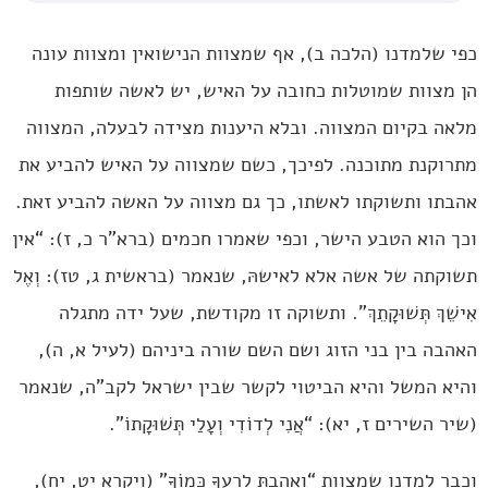
כפי שלמדנו (הלכה ב), אף שמצוות הנישואין ומצוות עונה
הן מצוות שמוטלות כחובה על האיש, יש לאשה שותפות
מלאה בקיום המצווה. ובלא היענות מצידה לבעלה, המצווה
מתרוקנת מתוכנה. לפיכך, כשם שמצווה על האיש להביע את
אהבתו ותשוקתו לאשתו, כך גם מצווה על האשה להביע זאת.
וכך הוא הטבע הישר, וכפי שאמרו חכמים (ברא”ר כ, ז): “אין
תשוקתה של אשה אלא לאישהּ, שנאמר (בראשית ג, טז): וְאֶל
אִישֵׁךְ תְּשׁוּקָתֵךְ”. ותשוקה זו מקודשת, שעל ידה מתגלה
האהבה בין בני הזוג ושם השם שורה ביניהם (לעיל א, ה),
והיא המשל והיא הביטוי לקשר שבין ישראל לקב”ה, שנאמר
(שיר השירים ז, יא): “אֲנִי לְדוֹדִי וְעָלַי תְּשׁוּקָתוֹ”.
וכבר למדנו שמצוות “וְאָהַבְתָּ לְרֵעֲךָ כָּמוֹךָ” (ויקרא יט, יח),