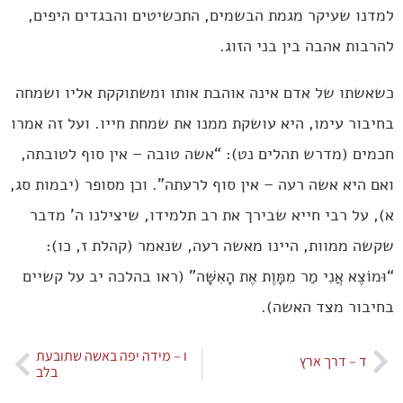
למדנו שעיקר מגמת הבשמים, התכשיטים והבגדים היפים,
להרבות אהבה בין בני הזוג.
כשאשתו של אדם אינה אוהבת אותו ומשתוקקת אליו ושמחה
בחיבור עימו, היא עושקת ממנו את שמחת חייו. ועל זה אמרו
חכמים (מדרש תהלים נט): “אשה טובה – אין סוף לטובתה,
ואם היא אשה רעה – אין סוף לרעתה”. וכן מסופר (יבמות סג,
א), על רבי חייא שבירך את רב תלמידו, שיצילנו ה’ מדבר
שקשה ממוות, היינו מאשה רעה, שנאמר (קהלת ז, כו):
“וּמוֹצֶא אֲנִי מַר מִמָּוֶת אֶת הָאִשָּׁה” (ראו בהלכה יב על קשיים
בחיבור מצד האשה).
ו – מידה יפה באשה שתובעת
ד – דרך ארץ
בלב