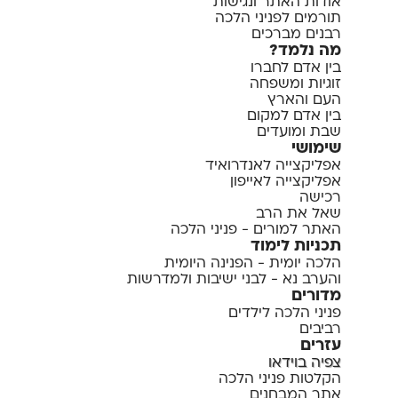
אודות האתר ונגישות
תורמים לפניני הלכה
רבנים מברכים
מה נלמד?
בין אדם לחברו
זוגיות ומשפחה
העם והארץ
בין אדם למקום
שבת ומועדים
שימושי
אפליקצייה לאנדרואיד
אפליקצייה לאייפון
רכישה
שאל את הרב
האתר למורים - פניני הלכה
תכניות לימוד
הלכה יומית - הפנינה היומית
והערב נא - לבני ישיבות ולמדרשות
מדורים
פניני הלכה לילדים
רביבים
עזרים
צפיה בוידאו
הקלטות פניני הלכה
אתר המבחנים