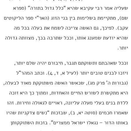
שעליה אמר רבי עקיבא שהיא “כלל גדול בתורה” (ספרא
שם), מתקיימת בשלימות בין בני הזוג (האר”י ספר הליקוטים
עקב). לפיכך, גם האשה צריכה לשמח את בעלה בכל מה
שהיא יודעת שמענג אותו, וככל שתרבה בכך, מצוותה גדולה
יותר.
וככל שאהבתם ותשוקתם תגבר, חיבורם יהיה שלם יותר,
ויזכו לבנים טובים יותר (לעיל א, ד, 4). וכתב המהר”ל
(גבורות ה’ פרק מג), שכאשר האשה משתוקקת מאוד לבעלה,
היא מתקשרת לשורש החיים והאחדות, ומתוך כך היא זוכה
ללדת בנים בעלי מעלה עליונה, ראויים לגאולה וחירות. זהו
שאמרו חכמים (סוטה יא, ב), שבזכות “נשים צדקניות שהיו
באותו הדור – נגאלו ישראל ממצרים”. בזכות השתוקקותן