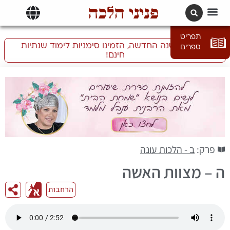
פניני הלכה
תרגומים | languages
תפריט
התכוננו לשנה החדשה, הזמינו סימניות לימוד שנתיות
ספרים
חינם!
פרק:
ב - הלכות עונה
ה – מצוות האשה
הרחבות