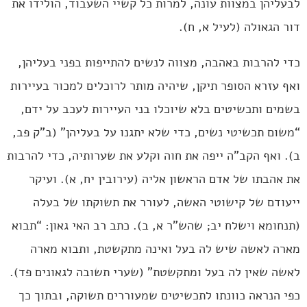
לבעליהן במצוות עונה, למרות כל קשיי השעבוד, הולידו את
דור הגאולה (לעיל א, ח).
כדי להרבות באהבה, מצווה לנשים להתייפות בפני בעליהן,
ואף עזרא הסופר תיקן, שיהיה מותר לרוכלים למכור בעיירות
בשמים ותכשיטים בלא שיוכלו בני העיירות לעכב על ידם,
“משום תכשיטי נשים, כדי שלא יתגנו על בעליהן” (ב”ק פב,
ב). ואף הקב”ה ייפה את חוה וקלע את שערותיה, כדי להרבות
את אהבתו של אדם הראשון אליה (עירובין יח, א). ועיקר
ייעודם של קישוטי האשה, לעורר את תשוקתו של בעלה
(תנחומא וישלח יב; שהש”ר א, ב). כתב רב האי גאון: “תבוא
מארה לאשה שיש לה בעל ואינה מתקשטת, ותבוא מארה
לאשה שאין לה בעל ומתקשטת” (שערי תשובה לגאונים פד).
כפי הנראה כוונתו לתכשיטים שמעוררים תשוקה, ובתוך כך