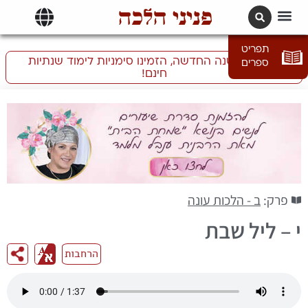
פניני הלכה
תרגומים | languages
תפריט
התכוננו לשנה החדשה, הזמינו סימניות לימוד שנתיות
ספרים
חינם!
פרק:
ב - הלכות עונה
י – ליל שבת
הרחבות