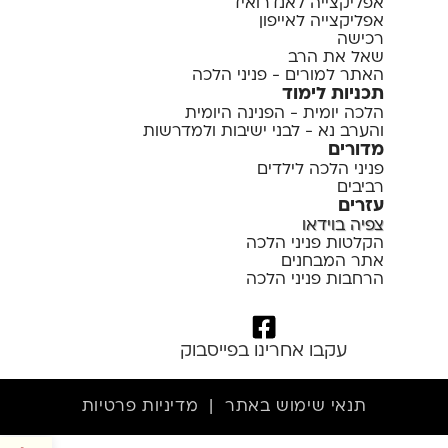
אפליקצייה לאנדרואיד
אפליקצייה לאייפון
רכישה
שאל את הרב
האתר למורים - פניני הלכה
תכניות לימוד
הלכה יומית - הפנינה היומית
והערב נא - לבני ישיבות ולמדרשות
מדורים
פניני הלכה לילדים
רביבים
עזרים
צפיה בוידאו
הקלטות פניני הלכה
אתר המבחנים
הרחבות פניני הלכה
עקבו אחרינו בפייסבוק
תנאי שימוש באתר
|
מדיניות פרטיות
פתח סרגל