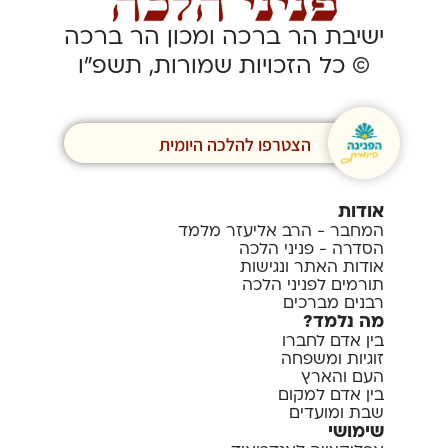
ישיבת הר ברכה ומכון הר ברכה
© כל הזכויות שמורות, תשפ”ו
הצטרפו להלכה היומית
אודות
המחבר - הרב אליעזר מלמד
הסדרה - פניני הלכה
אודות האתר ונגישות
תורמים לפניני הלכה
רבנים מברכים
מה נלמד?
בין אדם לחברו
זוגיות ומשפחה
העם והארץ
בין אדם למקום
שבת ומועדים
שימושי