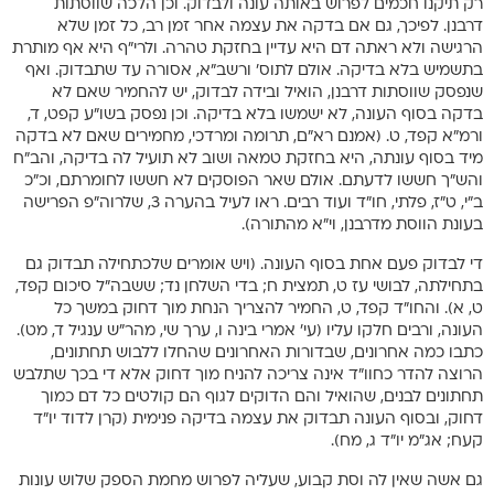
רק תיקנו חכמים לפרוש באותה עונה ולבדוק. וכן הלכה שווסתות
דרבנן. לפיכך, גם אם בדקה את עצמה אחר זמן רב, כל זמן שלא
הרגישה ולא ראתה דם היא עדיין בחזקת טהרה. ולרי”ף היא אף מותרת
בתשמיש בלא בדיקה. אולם לתוס’ ורשב”א, אסורה עד שתבדוק. ואף
שנפסק שווסתות דרבנן, הואיל ובידה לבדוק, יש להחמיר שאם לא
בדקה בסוף העונה, לא ישמשו בלא בדיקה. וכן נפסק בשו”ע קפט, ד,
ורמ”א קפד, ט. (אמנם רא”ם, תרומה ומרדכי, מחמירים שאם לא בדקה
מיד בסוף עונתה, היא בחזקת טמאה ושוב לא תועיל לה בדיקה, והב”ח
והש”ך חששו לדעתם. אולם שאר הפוסקים לא חששו לחומרתם, וכ”כ
ב”י, ט”ז, פלתי, חו”ד ועוד רבים. ראו לעיל בהערה 3, שלרוה”פ הפרישה
בעונת הווסת מדרבנן, וי”א מהתורה).
די לבדוק פעם אחת בסוף העונה. (ויש אומרים שלכתחילה תבדוק גם
בתחילתה, לבושי עז ט, תמצית ח; בדי השלחן נד; ששבה”ל סיכום קפד,
ט, א). והחו”ד קפד, ט, החמיר להצריך הנחת מוך דחוק במשך כל
העונה, ורבים חלקו עליו (עי’ אמרי בינה ו, ערך שי, מהר”ש ענגיל ד, מט).
כתבו כמה אחרונים, שבדורות האחרונים שהחלו ללבוש תחתונים,
הרוצה להדר כחוו”ד אינה צריכה להניח מוך דחוק אלא די בכך שתלבש
תחתונים לבנים, שהואיל והם הדוקים לגוף הם קולטים כל דם כמוך
דחוק, ובסוף העונה תבדוק את עצמה בדיקה פנימית (קרן לדוד יו”ד
קעח; אג”מ יו”ד ג, מח).
גם אשה שאין לה וסת קבוע, שעליה לפרוש מחמת הספק שלוש עונות