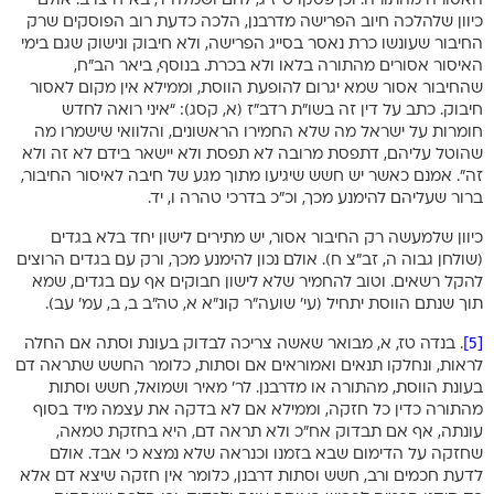
האסורה מהתורה. וכן פסקו ט”ז ג, לחם ושמלה ד, בא”ח צו ב. אולם
כיוון שלהלכה חיוב הפרישה מדרבנן, הלכה כדעת רוב הפוסקים שרק
החיבור שעונשו כרת נאסר בסייג הפרישה, ולא חיבוק ונישוק שגם בימי
האיסור אסורים מהתורה בלאו ולא בכרת. בנוסף, ביאר הב”ח,
שהחיבור אסור שמא יגרום להופעת הווסת, וממילא אין מקום לאסור
חיבוק. כתב על דין זה בשו”ת רדב”ז (א, קסג): “איני רואה לחדש
חומרות על ישראל מה שלא החמירו הראשונים, והלוואי שישמרו מה
שהוטל עליהם, דתפסת מרובה לא תפסת ולא יישאר בידם לא זה ולא
זה”. אמנם כאשר יש חשש שיגיעו מתוך מגע של חיבה לאיסור החיבור,
ברור שעליהם להימנע מכך, וכ”כ בדרכי טהרה ו, יד.
כיוון שלמעשה רק החיבור אסור, יש מתירים לישון יחד בלא בגדים
(שולחן גבוה ה, זב”צ ח). אולם נכון להימנע מכך, ורק עם בגדים הרוצים
להקל רשאים. וטוב להחמיר שלא לישון חבוקים אף עם בגדים, שמא
תוך שנתם הווסת יתחיל (עי’ שועה”ר קונ”א א, טה”ב ב, ב, עמ’ עב).
[5]
. בנדה טז, א, מבואר שאשה צריכה לבדוק בעונת וסתה אם החלה
לראות, ונחלקו תנאים ואמוראים אם וסתות, כלומר החשש שתראה דם
בעונת הווסת, מהתורה או מדרבנן. לר’ מאיר ושמואל, חשש וסתות
מהתורה כדין כל חזקה, וממילא אם לא בדקה את עצמה מיד בסוף
עונתה, אף אם תבדוק אח”כ ולא תראה דם, היא בחזקת טמאה,
שחזקה על הדימום שבא בזמנו וכנראה שלא נמצא כי אבד. אולם
לדעת חכמים ורב, חשש וסתות דרבנן, כלומר אין חזקה שיצא דם אלא