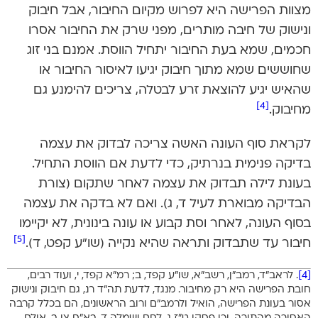
מצוות הפרישה היא לפרוש מקיום החיבור, אבל חיבוק
ונישוק של חיבה מותרים, מפני שרק את החיבור אסרו
חכמים, שמא בעת החיבור יתחיל הווסת. אמנם בני זוג
שחוששים שמא מתוך חיבוק יגיעו לאיסור החיבור או
שהאיש יגיע להוצאת זרע לבטלה, צריכים להימנע גם
[4]
מחיבוק.
לקראת סוף העונה האשה צריכה לבדוק את עצמה
בדיקה פנימית בנרתיק, כדי לדעת אם הווסת התחיל.
בעונת לילה תבדוק את עצמה לאחר שתקום (צורת
הבדיקה מבוארת לעיל ד, ג). ואם לא בדקה את עצמה
בסוף העונה, לאחר וסת קבוע או עונה בינונית, לא יקיימו
[5]
חיבור עד שתבדוק ותראה שהיא נקייה (שו”ע קפט, ד).
[4]
. לראב”ד, רמב”ן, רשב”א, שו”ע קפד, ב; רמ”א קפד, י, ועוד רבים,
חובת הפרישה היא רק מחיבור. מנגד, לדעת תה”ד רנ, גם חיבוק ונישוק
אסור בעונת הפרישה, הואיל ולרמב”ם ורוב הראשונים, הם בכלל קרבה