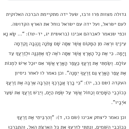
גדולה מצוות פרו ורבו, שעל ידה מתקיימת הברכה האלוקית
לעם ישראל, ועל ידה עם ישראל נוחל את הארץ הקדושה.
וכפי שנאמר לאברהם אבינו (בראשית יג, יד-טז): “… שָׂא נָא
עֵינֶיךָ וּרְאֵה מִן הַמָּקוֹם אֲשֶׁר אַתָּה שָׁם צָפֹנָה וָנֶגְבָּה וָקֵדְמָה
וָיָמָּה. כִּי אֶת כָּל הָאָרֶץ אֲשֶׁר אַתָּה רֹאֶה לְךָ אֶתְּנֶנָּה וּלְזַרְעֲךָ עַד
עוֹלָם. וְשַׂמְתִּי אֶת זַרְעֲךָ כַּעֲפַר הָאָרֶץ אֲשֶׁר אִם יוּכַל אִישׁ לִמְנוֹת
אֶת עֲפַר הָאָרֶץ גַּם זַרְעֲךָ יִמָּנֶה”. וכן נאמר לו לאחר ניסיון
העקדה (שם כב, יז): “כִּי בָרֵךְ אֲבָרֶכְךָ וְהַרְבָּה אַרְבֶּה אֶת זַרְעֲךָ
כְּכוֹכְבֵי הַשָּׁמַיִם וְכַחוֹל אֲשֶׁר עַל שְׂפַת הַיָּם, וְיִרַשׁ זַרְעֲךָ אֵת שַׁעַר
אֹיְבָיו”.
וכן נאמר ליצחק אבינו (שם כו, ד): “וְהִרְבֵּיתִי אֶת זַרְעֲךָ
כְּכוֹכְבֵי הַשָּׁמַיִם, וְנָתַתִּי לְזַרְעֲךָ אֵת כָּל הָאֲרָצֹת הָאֵל, וְהִתְבָּרְכוּ