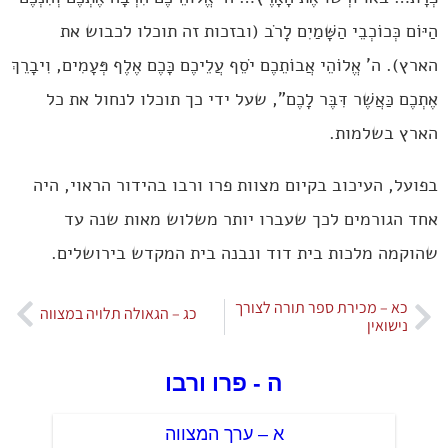
הַיּוֹם כְּכוֹכְבֵי הַשָּׁמַיִם לָרֹב (ובזכות זה תוכלו לכבוש את
הארץ). ה’ אֱלוֹהֵי אֲבוֹתֵכֶם יֹסֵף עֲלֵיכֶם כָּכֶם אֶלֶף פְּעָמִים, וִיבָרֵךְ
אֶתְכֶם כַּאֲשֶׁר דִּבֶּר לָכֶם”, שעל ידי כך תוכלו לנחול את כל
הארץ בשלמות.
בפועל, העיכוב בקיום מצוות פרו ורבו בהידור הראוי, היה
אחד הגורמים לכך שעברו יותר משלוש מאות שנה עד
שהוקמה מלכות בית דוד ונבנה בית המקדש בירושלים.
כא – מכירת ספר תורה לצורך
כג – הגאולה תלויה במצווה
נישואין
ה - פרו ורבו
א – ערך המצווה