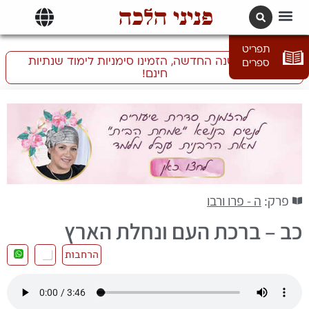
פניני הלכה
תרגומים | languages
תפריט
התכוננו לשנה החדשה, הזמינו סימניות לימוד שנתיות
ספרים
חינם!
פרק:
ה - פרו ורבו
כב – ברכת העם ונחלת הארץ
הרחבות