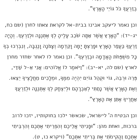
בְזַרְעֲךָ כֹּל גּוֹיֵי הָאָרֶץ”.
וכן נאמר ליעקב אבינו בבית-אל לקראת צאתו לחרן (שם כח,
יג-יד): “הָאָרֶץ אֲשֶׁר אַתָּה שֹׁכֵב עָלֶיהָ לְךָ אֶתְּנֶנָּה וּלְזַרְעֶךָ. וְהָיָה
זַרְעֲךָ כַּעֲפַר הָאָרֶץ וּפָרַצְתָּ יָמָּה וָקֵדְמָה וְצָפֹנָה וָנֶגְבָּה, וְנִבְרְכוּ בְךָ
כָּל מִשְׁפְּחֹת הָאֲדָמָה וּבְזַרְעֶךָ”. וכן נאמר לו לאחר שחזר מחרן
לארץ (שם לה, יא-יב): “וַיֹּאמֶר לוֹ אֱלוֹהִים: אֲנִי אֵ-ל שַׁדַּי,
פְּרֵה וּרְבֵה, גּוֹי וּקְהַל גּוֹיִם יִהְיֶה מִמֶּךָּ, וּמְלָכִים מֵחֲלָצֶיךָ יֵצֵאוּ.
וְאֶת הָאָרֶץ אֲשֶׁר נָתַתִּי לְאַבְרָהָם וּלְיִצְחָק לְךָ אֶתְּנֶנָּה וּלְזַרְעֲךָ
אַחֲרֶיךָ אֶתֵּן אֶת הָאָרֶץ”.
וכן הבטיח ה’ לישראל, שכאשר ילכו בחוקותיו, יזכו לרוב
ברכות, ואחת מהן: “וּפָנִיתִי אֲלֵיכֶם וְהִפְרֵיתִי אֶתְכֶם וְהִרְבֵּיתִי
אֶתְכֶם וַהֲקִימֹתִי אֶת בְּרִיתִי אִתְּכֶם” (ויקרא כו, ט).