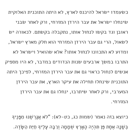
כשעמדו ישראל להיכנס לארץ, לא היתה התוכנית האלוקית
שינחלו ישראל את עבר הירדן המזרחי, ורק לאחר שבני
ראובן וגד בקשו לנחול אותו, נתקבלה בקשתם. לכאורה יש
לשאול, הרי גם עבר הירדן המזרחי הוא חלק מארץ ישראל,
ומדוע לא התכוונו לנחול אותו? אלא שהואיל וישראל לא
התרבו במשך ארבעים שנות הנדודים במדבר, לא היו מספיק
אנשים לנחול כראוי גם את עבר הירדן המזרחי, לפיכך היתה
התוכנית שינחלו תחילה את עיקר הארץ, את עבר הירדן
המערבי, ורק לאחר שיתרבו, ינחלו גם את עבר הירדן
המזרחי.
כיוצא בזה נאמר (שמות כג, כט-לא): “לֹא אֲגָרְשֶׁנּוּ מִפָּנֶיךָ
בְּשָׁנָה אֶחָת פֶּן תִּהְיֶה הָאָרֶץ שְׁמָמָה וְרַבָּה עָלֶיךָ חַיַּת הַשָּׂדֶה.