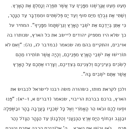
מְעַט מְעַט אֲגָרְשֶׁנּוּ מִפָּנֶיךָ עַד אֲשֶׁר תִּפְרֶה וְנָחַלְתָּ אֶת הָאָרֶץ.
וְשַׁתִּי אֶת גְּבֻלְךָ מִיַּם סוּף וְעַד יָם פְּלִשְׁתִּים וּמִמִּדְבָּר עַד הַנָּהָר,
כִּי אֶתֵּן בְּיֶדְכֶם אֵת יֹשְׁבֵי הָאָרֶץ וְגֵרַשְׁתָּמוֹ מִפָּנֶיךָ”. המחיר על
כך שלא היו מספיק יהודים ליישב את כל הארץ, שנותרו בה
אויבים, והתקיים בהם מה שנאמר (במדבר לג, נה): “וְאִם לֹא
תוֹרִישׁוּ אֶת יֹשְׁבֵי הָאָרֶץ מִפְּנֵיכֶם, וְהָיָה אֲשֶׁר תּוֹתִירוּ מֵהֶם
לְשִׂכִּים בְּעֵינֵיכֶם וְלִצְנִינִם בְּצִדֵּיכֶם, וְצָרְרוּ אֶתְכֶם עַל הָאָרֶץ
אֲשֶׁר אַתֶּם יֹשְׁבִים בָּהּ”.
ולכן לקראת מותו, כשהורה משה רבנו לישראל לכבוש את
הארץ, ברכם בברכת הריבוי, שנאמר (דברים א, ז-יא): “פְּנוּ
וּסְעוּ לָכֶם וּבֹאוּ הַר הָאֱמֹרִי וְאֶל כָּל שְׁכֵנָיו בָּעֲרָבָה בָהָר וּבַשְּׁפֵלָה
וּבַנֶּגֶב וּבְחוֹף הַיָּם אֶרֶץ הַכְּנַעֲנִי וְהַלְּבָנוֹן עַד הַנָּהָר הַגָּדֹל נְהַר
פְּרָת… בֹּאוּ וּרְשׁוּ אֶת הָאָרֶץ… ה’ אֱלוֹהֵיכֶם הִרְבָּה אֶתְכֶם וְהִנְּכֶם