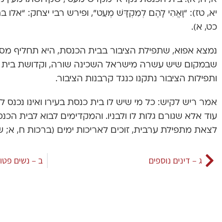
יא, טז): “וָאֱהִי לָהֶם לְמִקְדָּשׁ מְעַט”, ופירש רבי יצחק: “א
כט, א).
נמצא אפוא, שתפילת הציבור בבית הכנסת, היא תחליף מס
שבמקום שיש עשרה מישראל השכינה שורה, וקדושת בית 
ותפילות הציבור נתקנו כנגד קרבנות הציבור.
אמר ריש לקיש: כל מי שיש לו בית כנסת בעירו ואינו נכנס 
עוד אלא שגורם גלות לו ולבניו. והמקדימים לבוא לבית ה
לצאת מתפילת ערבית, זוכים לאריכות ימים (ברכות ח, א; שו”
ג – דינים נוספים
ב – נשים פטו