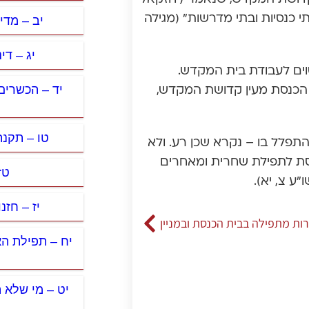
לו בתי כנסיות ובתי מדרשות” (מגילה
יב – מדי
יג – די
וים לעבודת בית המקדש.
יד – הכשרים
הכנסת מעין קדושת המקדש,
טו – תקנ
להתפלל בו – נקרא שכן רע. ולא
כנסת לתפילת שחרית ומאחרים
טז
ע צ, יא).
יז – חז
רות מתפילה בבית הכנסת ובמניין
יח – תפילת ה
יט – מי שלא ה