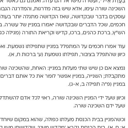
בַּעֲדַת אֵ-ל”, ועשרה מישראל הם עדה. ואמנם גם כאשר 
השכינה שורה עימו, אלא שיש בזה מדרגות, והמדרגה הג
עוסקים בדבר שבקדושה, שאז הקדושה מתגלה יותר בעולם (ע’
חכמים, שכל הדברים שבקדושה יאמרו במניין של עשרה. ב
הש”ץ, ברכת כהנים, ברכו, קדיש וקריאת התורה (מגילה כג, 
עוד אמרו חכמים על המתפלל במניין שתפילתו נשמעת. ואפיל
כיוון שהתפלל בציבור, תפילתו נשמעת (ע’ ברכות ח, א).
נמצא אם כן שיש שתי מעלות במניין: האחת, שהשכינה שורה
מתקבלת; השנייה, במניין אפשר לומר את כל אותם דברים
במניין (פ”ה תפילה ב, א-ג).
וכיוון שעל ידי המניין השכינה שורה, ראוי לכל אדם להשת
שעל ידם השכינה שורה.
וכשהמניין בבית הכנסת מעלתו כפולה, שהוא במקום שיוחד 
א; ח, א). בית הכנסת נקרא ‘מקדש מעט’, שקדושתו מעין