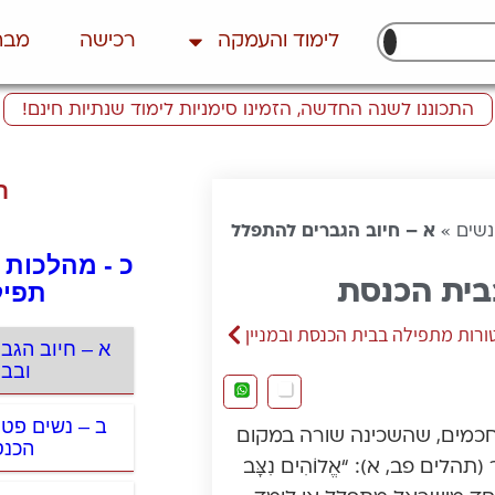
לימוד והעמקה
רכישה
מבח
התכוננו לשנה החדשה, הזמינו סימניות לימוד שנתיות חינם!
ת
נשים
»
א – חיוב הגברים להתפלל
כ - מהלכות 
בבית הכנסת
תפיל
ורות מתפילה בבית הכנסת ובמניין
א – חיוב הגב
ובבי
ב – נשים פט
 חכמים, שהשכינה שורה במקום
הכנס
 פב, א): “אֱלוֹהִים נִצָּב