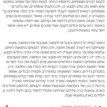
לקנות דברים משמחים, כדוגמת ההיתר לבנות כותל של שמחה במקום
שיש חשש נזק (מ”ב תקנא, יג). ולכן כתבתי שסוחרים, אף בדברים
משמחים, רשאים להמשיך לעבוד למניעת הפסד. וכ”כ כמה אחרונים עי’
בשעה”צ יג. [ואין הם מסייעים לדבר עבירה, שאולי הקונים מהם קונים
לצורך מצווה ואינם יכולים לדחות את קנייתם. ואף לאלה שקונים
באיסור, כיוון שהם יכולים לקנות אצל מוכרים אחרים, י”א שאין איסור
לפני עיוור במצוות דרבנן.]
כאשר קניית הרהיטים והבגדים לחתונה מעכבת את החתונה, נמצא
שקנייתם היא לצורך מצוות חתונה, ולכן מותר לקנותם בתשעת הימים,
ובתנאי שמדובר בחתן שעדיין לא קיים מצוות פריה ורביה (רמ”א תקנא,
ב; מ”ב יד). כיום עיכוב הקניות לא מעכב את החתונה, מפני שקובעים
אולם ושולחים הזמנות כחודשיים מראש, וניתן לקנות את הכל לפני או
אחרי תשעת הימים, ובכל מקרה הקניות לא יבטלו את החתונה. ורק
במקרים נדירים, כאשר המשפחה במתח רב מקניית הבגדים, אפשר
להתיר להם כפי שמתירים לצורך גדול. לגבי קניית ספרי קודש ששמחים
בהם מאוד, כתבתי למעשה שצריך לברך עליהם ‘שהחיינו’ (פנה”ל
ברכות יז, ט), ואזי בשלושת השבועות אפשר לקנותם, ולהימנע מסידורם
בארון, ובשבת יברך עליהם ‘שהחיינו’ ויתחיל ללמוד בהם (לעיל הלכה ו),
ויסדרם בארון במוצאי שבת.
יד – בנייה ונטיעה בתשעת