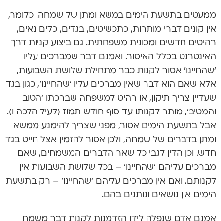
ממעטים בתשעת הימים במשא ומתן של שמחה. כלומר,
אין קונים דברי מותרות, כתכשיטים, בגדים, כלים נאים,
רהיטים חדשים ומכונית משפחתית. גם ביצוע קניות דרך
האינטרנט בכלל האיסור. ואמנם דבר שמברכים עליו
‘שהחיינו’ אסור לקנות כבר מתחילת שלושת השבועות,
אלא שאם הוא דבר שאין מברכים עליו ‘שהחיינו’, כגון בגד
שעדיין צריך תיקון, או רהיט למשפחה שברכתו ‘הטוב
והמטיב’, מותר לקנותו עד סוף חודש תמוז (לעיל הלכה ו).
אבל בתשעת הימים אסור, מפני שצריך להימנע ממשא
ומתן בדברים של שמחה, ולכן אסור להזמין אצל חייט בגד
חדש. וכן הדין לגבי כל שאר הדברים המשמחים, שאם
מברכים עליהם ‘שהחיינו’ – בכל שלושת השבועות אין
לקנותם, ואם אין מברכים עליהם ‘שהחיינו’ – רק בתשעת
הימים אין נושאים ונותנים בהם.
אמנם אדם שנפלה לידו הזדמנות לקנות דבר משמח