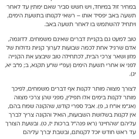
במחיר זול במיוחד, ויש חשש סביר שאם ימתין עד לאחר
תשעה באב יפסיד אותו – רשאי לקנותו בתשעת הימים,
ויתחיל להשתמש בו לאחר תשעה באב.
טוב למעט גם בקניית דברים שאינם משמחים. לדוגמה,
אדם שרגיל אחת לכמה שבועות לערוך קניות גדולות של
מזון ושאר צרכי הבית, לכתחילה טוב שיבצע את הקנייה
לפני או אחרי תשעת הימים (עפ”י שו”ע תקנא, ב; מ”ב יא,
יג).
לצורך מצווה מותר לקנות אף דברים משמחים, לפיכך
מותר לקנות בימים אלו תפילין, מפני שהן צרכי מצווה
(אג”מ או”ח ג, פ). אבל ספרי קודש, שהקונה שמח בהם,
אין לקנות בשלושת השבועות, הואיל והקונה צריך לברך
עליהם ‘שהחיינו’ (ראו פנה”ל ברכות יז, ט). ובשעת הצורך
עד ראש חודש יוכל לקנותם, ובשבת יברך עליהם