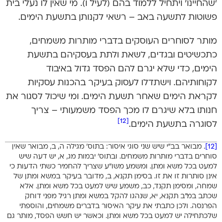
‘שהחיינו’ ויתחיל ללמוד בהם (לעיל ו). מי שאין לו נעלי בית
פשוטות לתשעה באב – רשאי לקנותן בתשעת הימים.
מותר לסוחרים העוסקים בדברי מותרות משמחים,
כתכשיטים ובגדים, לשאת ולתת בעסקיהם בתשעת
הימים, כדי שלא יגרם להם הפסד גדול באיבוד
לקוחותיהם. וישתדלו לעסוק בעיקר בהכנות עסקיות
לקראת הימים שאחר תשעת הימים. ומי שיכול לסגור את
חנותו בלא שיגרם לו מכך הפסד משמעותי – צריך
[12]
לסוגרה בתשעת הימים.
[12]
. מבואר בב”י שיש שני סוגי איסור: בתוס’ מגילה ה, ב, מבואר שאין
סוחרים בדברי מותרות משמחים. ובתוס’ יבמות מג, א, יש דעה שיש
למעט בכל משא ומתן. ומשמע משו”ע שצריך להחמיר כשתי הדעות כי
אינן סותרות זו את זו. בסימן תקנא, ב, מדובר בעיקר במשא ומתן של
שמחה, ומסימן תקנד, כב, משמע שיש למעט בכל משא ומתן. אלא
שכתב במ”ב תקנא, יא, שנהגו להקל במשא ומתן רגיל מפני דוחק
הפרנסה. ולכן כתבתי את עיקר האיסור בדברים משמחים, והוספתי
שלכתחילה יש למעט בכל משא ומתן. וכאשר יש חשש הפסד, מותר גם