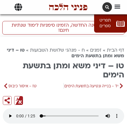
פניני הלכה
תרגומים | languages
תפריט
התכוננו לשנה החדשה, הזמינו סימניות לימוד שנתיות
ספרים
חינם!
דף הבית
»
זמנים
»
ח - מנהגי שלושת השבועות
»
טו – דיני
משא ומתן בתשעת הימים
טו – דיני משא ומתן בתשעת
הימים
יד – בנייה ונטיעה בתשעת הימים
טז – איסור כיבוס