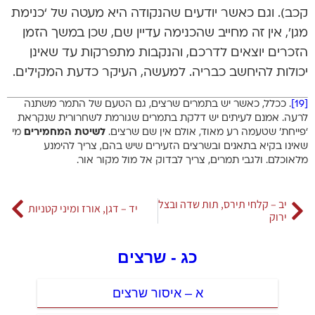
קכב). וגם כאשר יודעים שהנקודה היא מעטה של ‘כנימת
מגן’, אין זה מחייב שהכנימה עדיין שם, שכן במשך הזמן
הזכרים יוצאים לדרכם, והנקבות מתפרקות עד שאינן
יכולות להיחשב כבריה. למעשה, העיקר כדעת המקילים.
[19]
. ככלל, כאשר יש בתמרים שרצים, גם הטעם של התמר משתנה
לרעה. אמנם לעיתים יש דלקת בתמרים שגורמת לשחרורית שנקראת
‘פייחת’ שטעמה רע מאוד, אולם אין שם שרצים.
לשיטת המחמירים
מי
שאינו בקיא בתאנים ובשרצים הזעירים שיש בהם, צריך להימנע
מלאוכלם. ולגבי תמרים, צריך לבדוק אל מול מקור אור.
יב – קלחי תירס, תות שדה ובצל
יד – דגן, אורז ומיני קטניות
ירוק
כג - שרצים
א – איסור שרצים