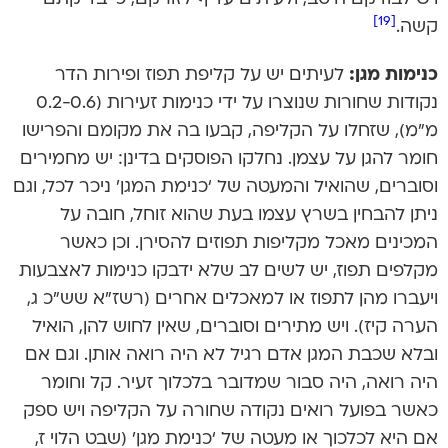
[19]
קשה.
כנימות מגן:
לעיתים יש על קליפת תפוז ופירות הדר
נקודות שחורות שנוצרו על ידי כנימות זעירות (0.2-0.6
מ”מ), שזחלו על הקליפה, קבעו בה את מקומם והפרישו
חומר להגן על עצמן. נחלקו הפוסקים בדינן: יש מחמירים
וסוברים, שהואיל והמעטה של ‘כנימת המגן’ ניכר לכל, וגם
ניתן להבחין בשרץ עצמו בעת שהוא זוחל, חובה על
המכינים מאכל מקליפות תפוזים להסירן. וכן כאשר
מקלפים תפוז, יש לשים לב שלא ידבקו כנימות לאצבעות
ויעברו מהן לתפוז או למאכלים אחרים (רשז”א שש”כ ג,
הערה קיז). ויש מתירים וסוברים, שאין לחוש להן, הואיל
ובלא שכבת המגן אדם רגיל לא היה רואה אותן. וגם אם
היה רואה, היה סבור שמדובר בלכלוך זעיר. קל וחומר
כאשר בפועל רואים נקודה שחורה על הקליפה ויש ספק
אם היא לכלכוך או מעטה של ‘כנימת מגן’ (שבט הלוי ז,