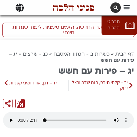
פניני הלכה
תרגומים | languages
תפריט
התכוננו לשנה החדשה, הזמינו סימניות לימוד שנתיות
ספרים
חינם!
דף הבית
»
כשרות ב - המזון והמטבח
»
כג - שרצים
»
יג –
פירות עם חשש
יג – פירות עם חשש
יב – קלחי תירס, תות שדה ובצל
יד – דגן, אורז ומיני קטניות
ירוק