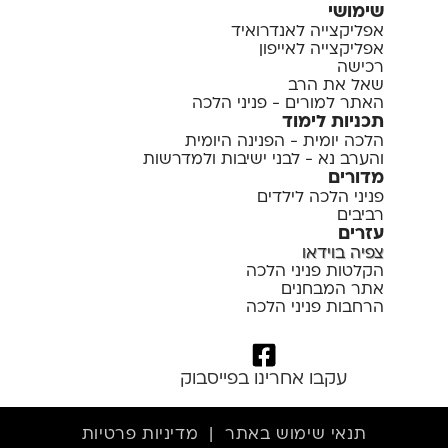
שימושי
אפליקצייה לאנדרואיד
אפליקצייה לאייפון
רכישה
שאל את הרב
האתר למורים - פניני הלכה
תכניות לימוד
הלכה יומית - הפנינה היומית
והערב נא - לבני ישיבות ולמדרשות
מדורים
פניני הלכה לילדים
רביבים
עזרים
צפיה בוידאו
הקלטות פניני הלכה
אתר המבחנים
הרחבות פניני הלכה
עקבו אחרינו בפייסבוק
תנאי שימוש באתר
|
מדיניות פרטיות