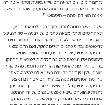
לגרום דימום. אם תראה דם שלא בשעת וסתה – טהורה.
וכאשר תראה דם בעונת וסתה או תעריך שהדם שיוצא
[15]
ממנה הוא דם וסתה – תיטמא.
אשה שיש ברחמה ‘התקן תוך רחמי’ למניעת היריון,
ולאחר סיום וסתה מצאה כתמים על לבניה – טהורה. שכן
ידוע שהתקנים אלו לעיתים פוצעים את הרחם וגורמים
לדימומים, ובדיני כתמים תולים להקל. ואם הדם נמצא
בבדיקה פנימית, יש מחמירים, מפני החשש שמא
דימומים אלו נגרמים כתגובה דלקתית למציאות ההתקן
ברחם, שגורמת להתפרקות הרירית כדוגמת מה שקורה
בווסת, ולכן אין דינם כדין דם פצע. אולם להלכה, לאחר
שהווסת הסתיים ופסקה בטהרה, גם אם הדם נמצא
בבדיקה פנימית, כל זמן שאינו מרובה כדרך וסת, ניתן
לתלות שהוא דם שיצא מפצע שנגרם על ידי ההתקן.
אמנם כדי לצאת מהספק, נכון שאשה שיש לה התקן