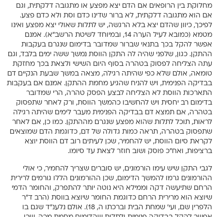
מחלוקת בין הרופאים אם הדם יצא מפצע או מתגובה דלקתית, וגם
אם הוא מתגובה דלקתית, לא ברור שדינו כדם וסת ולא כדם פצע.
לפיכך, כיוון שהדם יצא בלא הרגשה, יש לתלות שאולי יצא מפצע ואינו
מטמא (כמובא לעיל הערה 14, ובמיוחד לשיטת הרשב”א). אמנם
אפשר להקל בכך בתנאי שברור שמדובר בדימום שנגרם בעקבות
ההתקן. כגון, שלפני שהיה לה התקן הווסת נמשך ששה ימים בלבד, וגם
עתה הצליחה לפסוק בטהרה בסוף היום השישי ולצאת בכך מחזקת
טומאה, אולם שלא כפי שהיתה רגילה, מצאה במשך שבעת הנקיים דם
בבדיקה הפנימית, ויש להניח שהגיע מחמת ההתקן. אמנם אם בעקבות
התארכות הווסת לא הצליחה לבצע הפסק טהרה, הרי שמדובר
בדימום רב יחסית ויש להחשיבו כהמשך הווסת, ורק לאחר שתפסוק
בטהרה, אם תמצא דם בבדיקה הפנימית מעבר לימים שהיתה רגילה
לראות, תוכל לתלות שהוא מפצע שנגרם מההתקן. כמו כן, אם לאחר
שתפסוק בטהרה, תראה כמות גדולה של דם, כדוגמת הדם שמוצאים
לקראת סיום הווסת, יש להחמיר, שכן לעיתים רוב דם הווסת יוצא
ברציפות, ואח”כ פוסק ושוב חוזר לצאת עד סיומו.
לגבי התקן שיש עימו הורמונים, יש סוברים שצריך להחמיר, כי אולי
ההורמונים גרמו להמשך הדימום, שכן ההורמונים הללו גורמים לרירית
הרחם שתיעשה דקה וממילא היא נוטה יותר להתפרק, והחומר הדמי
שיוצא הוא מרירית הרחם כדוגמת החומר שיוצא בווסת (הרב ד”ר
הלפרין שם, ועי’ שמחת הבית וברכתו ה, 18). אולם נלענ”ד שגם בו