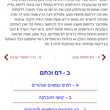
אפשר להקל בבדיקה פנימית ולתלות שהדימום מחמת מכה, שכן
למרות שבעקבות ההורמונים הרירית נעשית דקה ונוטה לדמם, עדיין
ישנה אפשרות שההתקן פצע את הרחם או עורר תגובה דלקתית
שגרמה לדימום מחמת פצע, וממילא דינה כדין אשה שיש לה מכה
שיכולה להוציא דם, שאם זו לא שעת וסתה יכולה להקל. ובתנאי
שמדובר בדימום מועט, שאינו יכול להיחשב כווסת קל, שכן לעיתים
בעקבות ההורמונים יש בווסת פחות דמים. (ראו לעיל הערה 8 לגבי
כתמים מחמת נטילת כדורים הורמונליים). בכל אופן, אשה שרואה
כתמים מחמת התקן או גלולות הורמונליות, ראוי שתמעט ככל האפשר
בבדיקות פנימיות, וכפי שכתבתי להלן ד, 10.
יג – דם מחמת פצע
א – גדרי איסורי קרבה
ב - דם וכתם
א – דמים טמאים וטהורים
ב – קושי ההבחנה
ג – בין הצבעים הטמאים לטהורים