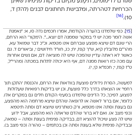
שגורם לדימומים, תימָנע מקיום בדיקות פנימיות שאינן
הכרחיות לטהרתה, ומלבישת תחתונים לבנים (להלן ד,
[16]
10).
[15]
. כפי שלמדנו בהערה הקודמת, אמרו חכמים נדה סו, א: “נאמנת
אשה לומר מכה יש לי במקור שממנה דם יוצא…”. ה’מקור’ הוא הרחם,
הרי שגם דם שיצא מפצע שברחם אינו מטמא. וכ”כ דבר שמואל עא,
מהר”ם מלובלין קיא, ש”ך קפז, יח; כג, חוו”ד חידושים י, וביאורים ד. גם
כאשר לא ראתה עדיין שהמכה שיש לה מוציאה דם, אם נשים אחרות
עם מכה כזו רואות ממנה דם, אף היא יכולה לתלות במכתה (מהרי”ל,
ט”ז קפז, י; חכמ”א קי, י).
למעשה, הסרת גידולים פוצעת בוודאות את הרחם, והכנסת ‘התקן תוך
רחמי’ או הוצאתו בדרך כלל פוצעת, וכן יש בדיקות רפואיות שעלולות
לפצוע. לפיכך, כל הדינים שלמדנו בסעיף הקודם חלים גם במקרים אלו.
כלומר, אם ברור לאשה או לרופאה שהדם שיצא מרחמה הוא מהפצע,
גם בעונת וסתה אינו מטמא, ורק כשתרגיש שיוצא דם וסתה תיטמא
(כפי מצב א). ואם לא ברור שהדם שראתה הוא מהפצע, אבל ידוע
שיש לה פצע שיכול להוציא דם, בבדיקה פנימית בעונת וסתה – טמאה,
ובבדיקה פנימית שלא בעונת וסתה וכן בכתמים – טהורה (כפי מצב ב).