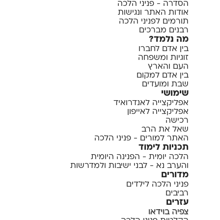
הסדרה - פניני הלכה
אודות האתר ונגישות
תורמים לפניני הלכה
רבנים מברכים
מה נלמד?
בין אדם לחברו
זוגיות ומשפחה
העם והארץ
בין אדם למקום
שבת ומועדים
שימושי
אפליקצייה לאנדרואיד
אפליקצייה לאייפון
רכישה
שאל את הרב
האתר למורים - פניני הלכה
תכניות לימוד
הלכה יומית - הפנינה היומית
והערב נא - לבני ישיבות ולמדרשות
מדורים
פניני הלכה לילדים
רביבים
עזרים
צפיה בוידאו