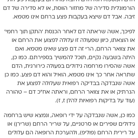
הורמונלית סדירה של מחזור הווסת, או לא סדירה של דם
זיבה. אבל דם שיצא בעקבות פצע ברחם אינו מטמא.
לפיכך, אשה שראתה דם לאחר הכנסת ‘התקן תוך רחמי’
או הוצאתו, כיוון שפעולה זו עלולה לפצוע את הרחם או
את צוואר הרחם, הרי זה דם פצע שאינו מטמא. ואם
היתה בשבעה נקיים, תוכל להמשיך בספירתם. כמו כן,
אשה שהסירו מרחמה גידולים בפעולה כירורגית, הדם
שתראה אחר כך אינו מטמא, הואיל והוא דם פצע. כמו כן
אשה שנבדקה בבדיקה רפואית שעלולה לפצוע את
הנרתיק או את צוואר הרחם, וראתה אח”כ דם – טהורה
(עוד על בדיקות רפואיות להלן ז, ז).
כמו כן, אשה שנבדקה על ידי רופאה, ונמצא שיש ברחמה
גידולים שפירים או סרטניים, על שריר הרחם (שרירן) או
על רירית הרחם (פוליפ), ולהערכת הרופאה הם עלולים