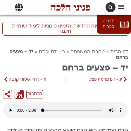
פניני הלכה
תרגומים | languages
תפריט
התכוננו לשנה החדשה, הזמינו סימניות לימוד שנתיות
ספרים
חינם!
דף הבית
»
טהרת המשפחה
»
ב - דם וכתם
»
יד – פצעים
ברחם
יד – פצעים ברחם
יג – דם מחמת פצע
א – גדרי איסורי קרבה
הרחבות
הדם המטמא הוא הדם היוצא מהרחם בעקבות פעילות