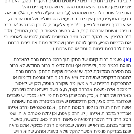
לגבי גידולים ברחם שגורמים לדימומים נוספים התעורר ספק, האם הם
יוצרים פצע שהדם היוצא ממנו טהור, או שהם מעוררים תהליך
הורמונלי שגורם לדימום שמטמא (עי’ ספר פוע”ה ח”א יד, ו, 24). ונראה
כדעת המקילים, שכן אין מדובר בפעולה הורמונלית של וסת או זיבה,
אלא כדרך דימום של פצע. וכ”כ ציץ אליעזר יז, לז. וכן הורו רשז”א והרב
נויבירט (נשמת אברהם קפז, ב, 4. בחשב האפוד ב, קכח, החמיר). (לרב
ד”ר הלפרין, אין להקל בזה ביומיים הסמוכים לווסת, לפניו או לאחריו, כי
אם הדימום הופיע סמוך לווסת, ייתכן שהגידול מתח את רירית הרחם
וגרם להקדמת דימום הווסת או התארכותו).
[16]
. פעמים רבות קיומו של התקן תוך רחמי ברחם גורם להארכת
הווסת בכמה ימים, ולעיתים אף גורם לדימום ברוב החודש. לא ברור
מה הסיבה המדויקת לכך. יש אומרים שקיום ההתקן ברחם גורם
לתגובה דלקתית שנועדה להוציא את הגוף הזר וגורמת לדימום או
להתפרקות הרירית שהיא מעין מה שקורה בווסת, ולכן יש לאסור
דימומים אלה (נשמת אברהם קצד, ה, 6 בשם ריש”א והרב נויבירט;
באהלה של תורה א, כד; הרב יונתן בלס תחומין לא). מנגד, יש סוברים
שמדובר בדם פצע, ולכן הדימומים שאינם במסגרת הווסת שאותה
אשה היתה רגילה בו לפני הכנסת ההתקן, אינם מטמאים (הרב אליהו
אברז’יל בדברות אליהו ו, לו, הרב קאפח, וכן עולה מטה”ב א, ה, ועמ’
רסז; הרב ד”ר הלפרין ‘רפואה מציאות והלכה’ כא). למעשה, כאשר
מדובר בכתם, בוודאי יש לטהר, שבכתמים הלכה כמיקל. אולם נראה
שגם בבדיקה פנימית אפשר להקל שלא בעונת וסתה, שהואיל ויש