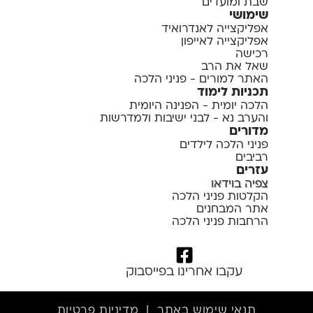
שבת ומועדים
שימושי
אפליקצייה לאנדרואיד
אפליקצייה לאייפון
רכישה
שאל את הרב
האתר למורים - פניני הלכה
תכניות לימוד
הלכה יומית - הפנינה היומית
והערב נא - לבני ישיבות ולמדרשות
מדורים
פניני הלכה לילדים
רביבים
עזרים
צפיה בוידאו
הקלטות פניני הלכה
אתר המבחנים
הרחבות פניני הלכה
עקבו אחרינו בפייסבוק
תנאי שימוש באתר
|
מדיניות פרטיות