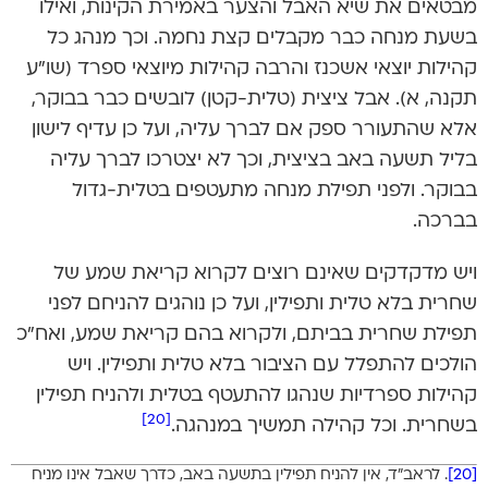
מבטאים את שיא האבל והצער באמירת הקינות, ואילו
בשעת מנחה כבר מקבלים קצת נחמה. וכך מנהג כל
קהילות יוצאי אשכנז והרבה קהילות מיוצאי ספרד (שו”ע
תקנה, א). אבל ציצית (טלית-קטן) לובשים כבר בבוקר,
אלא שהתעורר ספק אם לברך עליה, ועל כן עדיף לישון
בליל תשעה באב בציצית, וכך לא יצטרכו לברך עליה
בבוקר. ולפני תפילת מנחה מתעטפים בטלית-גדול
בברכה.
ויש מדקדקים שאינם רוצים לקרוא קריאת שמע של
שחרית בלא טלית ותפילין, ועל כן נוהגים להניחם לפני
תפילת שחרית בביתם, ולקרוא בהם קריאת שמע, ואח”כ
הולכים להתפלל עם הציבור בלא טלית ותפילין. ויש
קהילות ספרדיות שנהגו להתעטף בטלית ולהניח תפילין
[20]
בשחרית. וכל קהילה תמשיך במנהגה.
[20]
. לראב”ד, אין להניח תפילין בתשעה באב, כדרך שאבל אינו מניח