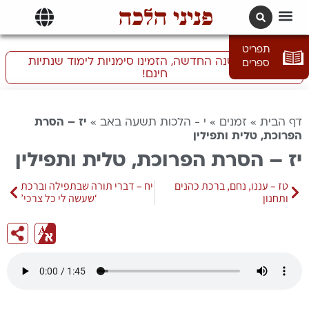
פניני הלכה
תרגומים | languages
תפריט
התכוננו לשנה החדשה, הזמינו סימניות לימוד שנתיות
ספרים
חינם!
דף הבית
»
זמנים
»
י - הלכות תשעה באב
»
יז – הסרת
הפרוכת, טלית ותפילין
יז – הסרת הפרוכת, טלית ותפילין
טז – עננו, נחם, ברכת כהנים
יח – דברי תורה שבתפילה וברכת
ותחנון
‘שעשה לי כל צרכי’