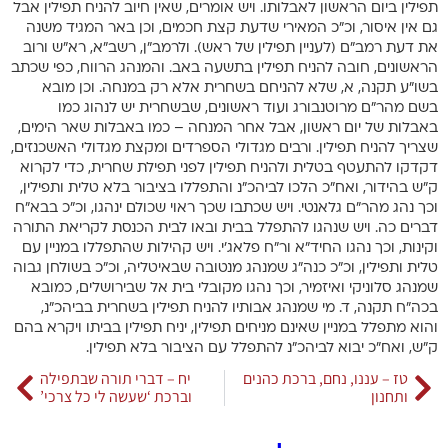
תפילין ביום הראשון לאבלותו. ויש אומרים, שאין חיוב להניח תפילין אבל
גם אין איסור, וכ”כ המאירי שדעת קצת חכמים, וכן באר המגיד משנה
את דעת רמב”ם (לעניין תפילין של ראש). ולרמב”ן, רשב”א, רא”ש ורוב
הראשונים, חובה להניח תפילין בתשעה באב. והמנהג הרווח, כפי שכתב
בשו”ע תקנה, א, שלא להניחם בשחרית אלא רק במנחה. וכן מובא
בשם מהר”ם מרוטנבורג ועוד ראשונים, שבשחרית יש לנהוג כמו
באבלות של יום ראשון, אבל אחר המנחה – כמו באבלות שאר הימים,
שצריך להניח תפילין. ורבים מגדולי הספרדים ומקצת מגדולי האשכנזים,
דקדקו להתעטף בטלית ולהניח תפילין לפני תפילת שחרית, כדי לקרוא
ק”ש בהידור, ואח”כ הלכו לביהכ”נ והתפללו בציבור בלא טלית ותפילין,
וכך נהג מהר”ם גלאנטי. ויש שכתבו שכך ראוי שכולם ינהגו, וכ”כ בבא”ח
דברים כה. ויש שנהגו להתפלל בבית ובאו לבית הכנסת לקריאת התורה
וקינות, וכך נהגו החיד”א ור”ח פלאג’י. ויש קהילות שהתפללו במניין עם
טלית ותפילין, וכ”כ כנה”ג שמנהג מנטובה שבאיטליה, וכ”כ בשולחן גבוה
שמנהג סלוניקי ואיזמיר, וכך נהגו מקובלי בית אל שבירושלים, כמובא
בכה”ח תקנה, ד. מי שמנהג אבותיו להניח תפילין בשחרית בביהכ”נ,
והוא מתפלל במניין שאינם מניחים תפילין, יניח תפילין בביתו ויקרא בהם
ק”ש, ואח”כ יבוא לביהכ”נ להתפלל עם הציבור בלא תפילין.
טז – עננו, נחם, ברכת כהנים
יח – דברי תורה שבתפילה
ותחנון
וברכת ‘שעשה לי כל צרכי’