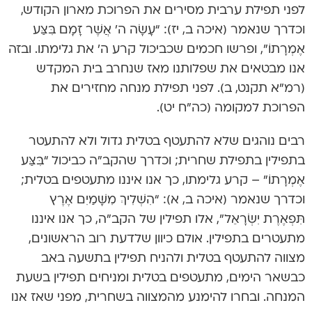
לפני תפילת ערבית מסירים את הפרוכת מארון הקודש,
וכדרך שנאמר (איכה ב, יז): “עָשָׂה ה’ אֲשֶׁר זָמָם בִּצַּע
אֶמְרָתוֹ”, ופרשו חכמים שכביכול קרע ה’ את גלימתו. ובזה
אנו מבטאים את שפלותנו מאז שנחרב בית המקדש
(רמ”א תקנט, ב). לפני תפילת מנחה מחזירים את
הפרוכת למקומה (כה”ח יט).
רבים נוהגים שלא להתעטף בטלית גדול ולא להתעטר
בתפילין בתפילת שחרית; וכדרך שהקב”ה כביכול “בִּצַּע
אֶמְרָתוֹ” – קרע גלימתו, כך אנו איננו מתעטפים בטלית;
וכדרך שנאמר (איכה ב, א): “הִשְׁלִיךְ מִשָּׁמַיִם אֶרֶץ
תִּפְאֶרֶת יִשְׂרָאֵל”, אלו תפילין של הקב”ה, כך אנו איננו
מתעטרים בתפילין. אולם כיוון שלדעת רוב הראשונים,
מצווה להתעטף בטלית ולהניח תפילין בתשעה באב
כבשאר הימים, מתעטפים בטלית ומניחים תפילין בשעת
המנחה. ובחרו להימנע מהמצווה בשחרית, מפני שאז אנו