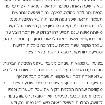
שאולי שערה אחת משערות ראשה נשארה לצוף על פני
המים וטבילתה פסולה. לפיכך, צריך שאשה אחראית
תעמוד ותראה שכל גופה ושערותיה של הטובלת נכנסו
לתוך המים (שו”ע קצח, מ). כיוון שכך, היו שנהגו לבקש
מאותה אשה שגם תסייע להן לבדוק שאין דבר חוצץ על
גופן במקומות שאינן יכולות לראות. מתוך כך נוסד המנהג,
שבכל מקווה ישנה בלנית שמדריכה טובלות חדשות
ומסייעת לוותיקות לטבול כהלכה בלא חציצה.
בפועל יש מקוואות שבהם מקובל שלפני הטבילה הבלנית
חוזרת עם הטובלת על פרטי ההכנות הנדרשות כדי לוודא
שלא שכחה דבר, ויש מקוואות שבהם הבלנית אף
מסייעת בבדיקת הגוף והציפורניים מכל שמץ חציצה. ויש
מקוואות שבהם הבלנית רק רואה שכל השערות נכנסו
למים. והנכון, שבעת כניסתה של הטובלת למקווה, בעודה
לבושה, הבלנית תשאל באיזה סיוע היא מעוניינת, ולא