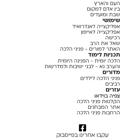
העם והארץ
בין אדם למקום
שבת ומועדים
שימושי
אפליקצייה לאנדרואיד
אפליקצייה לאייפון
רכישה
שאל את הרב
האתר למורים - פניני הלכה
תכניות לימוד
הלכה יומית - הפנינה היומית
והערב נא - לבני ישיבות ולמדרשות
מדורים
פניני הלכה לילדים
רביבים
עזרים
צפיה בוידאו
הקלטות פניני הלכה
אתר המבחנים
הרחבות פניני הלכה
עקבו אחרינו בפייסבוק