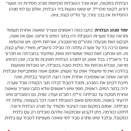
הבלנית במקווה, יוצא שכל הטובלות מקיימות מנהג חסידות זה (שערי
דורא, לקוטי מהרי”ל. יש שאף נוגעות ביד הבלנית, אולם גם לפי מנהג
החסידות אין בכך צורך, עי’ סד”ט קצח, צא).
יסוד מנהג הבלנית
: כתבו כמה ראשונים שצריך שאשה אחרת תעמוד
ותראה שכל שערות הטובלת יהיו בתוך המים (רא”ש). ואם אין אשה,
תבקש זאת מבעלה (מהר”ם מרוטנבורג, אורחות חיים). ויש שהוסיפו
שאם כרכה בד על שערה עלתה לה טבילה (רשב”א, מאירי, שו”ע קצח,
מ). ויש שכתבו זאת כשתי אפשרויות שוות, שתיעזר בחברתה או תכרוך
בד (ראב”ד). בכל אופן, יש למנהג הבלנית חשיבות מרובה, שכן הניסיון
מראה, שבלא נוכחות של בלנית טובה בטבילה, יש טובלות שטועות
בהלכה ואין מי שיעמיד אותן על טעותן. אמנם אשה שמתביישת שבלנית
תראה אותה או שמסיבה אחרת אינה רוצה להיעזר בבלנית, אינה
חייבת לקיים את המנהג, ותוכל לטבול לבדה תוך הקפדה שכל שערהּ
יהיה בתוך המים. ראשית, מפני שיש ראשונים שלא כתבו שצריך שאשה
אחרת תפקח על טבילתה (רי”ף, רמב”ם ועוד). שנית, גם הסוברים שיש
להיעזר באשה, מסכימים שאם הטובלת דאגה לכך בעצמה, עלתה לה
טבילתה. אמנם במקום שבו הציבור מקפיד על מנהג הבלנית ורוצה
לחזקו כנורמה, ניתן לקבוע שבמקווה שלהם טובלים רק עם בלנית
כמקובל, ובלבד שיש פתרון סביר למי שאינה מעוניינת לטבול עם בלנית.