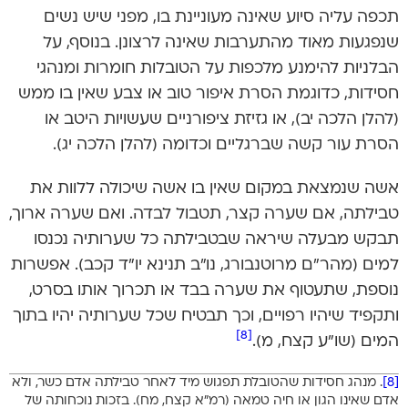
תכפה עליה סיוע שאינה מעוניינת בו, מפני שיש נשים
שנפגעות מאוד מהתערבות שאינה לרצונן. בנוסף, על
הבלניות להימנע מלכפות על הטובלות חומרות ומנהגי
חסידות, כדוגמת הסרת איפור טוב או צבע שאין בו ממש
(להלן הלכה יב), או גזיזת ציפורניים שעשויות היטב או
הסרת עור קשה שברגליים וכדומה (להלן הלכה יג).
אשה שנמצאת במקום שאין בו אשה שיכולה ללוות את
טבילתה, אם שערה קצר, תטבול לבדה. ואם שערה ארוך,
תבקש מבעלה שיראה שבטבילתה כל שערותיה נכנסו
למים (מהר”ם מרוטנבורג, נו”ב תנינא יו”ד קכב). אפשרות
נוספת, שתעטוף את שערה בבד או תכרוך אותו בסרט,
ותקפיד שיהיו רפויים, וכך תבטיח שכל שערותיה יהיו בתוך
[8]
המים (שו”ע קצח, מ).
[8]
. מנהג חסידות שהטובלת תפגוש מיד לאחר טבילתה אדם כשר, ולא
אדם שאינו הגון או חיה טמאה (רמ”א קצח, מח). בזכות נוכחותה של