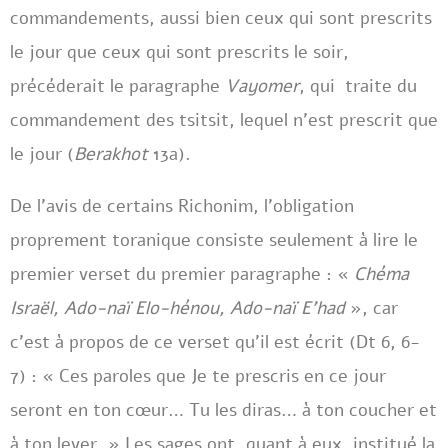
commandements, aussi bien ceux qui sont prescrits
le jour que ceux qui sont prescrits le soir,
précéderait le paragraphe
Vayomer
, qui traite du
commandement des tsitsit, lequel n’est prescrit que
le jour (
Berakhot
13a).
De l’avis de certains Richonim, l’obligation
proprement toranique consiste seulement à lire le
premier verset du premier paragraphe : «
Chéma
Israël, Ado-naï Elo-hénou, Ado-naï E’had
», car
c’est à propos de ce verset qu’il est écrit (Dt 6, 6-
7) : « Ces paroles que Je te prescris en ce jour
seront en ton cœur… Tu les diras… à ton coucher et
à ton lever. » Les sages ont, quant à eux, institué la