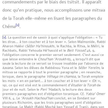
commandements par le biais des tsitsit. Il apparaît
donc qu’en pratique, nous accomplissons une mitsva
de la Torah elle-même en lisant les paragraphes du
[1]
Chéma
.
[1]
. La question est de savoir à quoi s’applique l’obligation : « Tu
les diras… à ton coucher et à ton lever ». Selon Maïmonide, Rabbi
Aharon Halévi (
Séfer Ha’hinoukh
), le Rachba, le Ritva, le Méïri, le
Rachbats, Rabbi Yehouda Hé’hassid et le
Beit Yossef
46, 9,
l’obligation concerne le premier verset seulement. C’est aussi ce
que laisse entendre le
Choul’han ‘Aroukh
63, 4 lorsqu’il dit que
seule la lecture de ce verset se trouve invalidée par l’absence de
kavana
. Selon les élèves de Rabbénou Yona et le
Séfer Yereïm
, la
mitsva se rapporte à tout le premier paragraphe ; en revanche,
lorsque, dans le paragraphe
Véhaya im chamoa
, la Torah emploie
les mots « en en parlant… à ton coucher et à ton lever » (Dt 11,
19), ce qui est visé est le commandement d’
étudier la Torah
de
jour et de nuit. Selon le
Peri ‘Hadach
, la lecture des deux
premiers paragraphes est d’obligation toranique. Cf.
Yabia’ Omer
VIII 6, 4. Le
‘
Aroukh Hachoul’han
conclut, en se fondant sur
plusieurs Richonim, que les trois paragraphes sont d’obligation
toranique. Le Mabit (Rabbi Moché ben Yossef di Trani), dans son