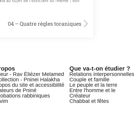
cela au sujet de l’officiant lui-même ; voir
04 – Quatre règles toraniques
ropos
Que va-t-on étudier ?
teur - Rav Éliézer Melamed
Relations interpersonnelle
ollection - Pninei Halakha
Couple et famille
opos du site et accessibilité
Le peuple et la terre
teurs de Pniné
Entre l'homme et le
obations rabbiniques
Créateur
vim
Chabbat et fêtes