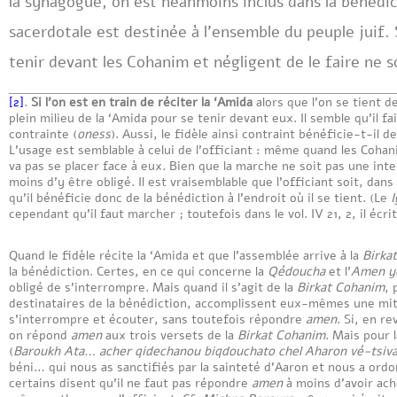
la synagogue, on est néanmoins inclus dans la bénédic
sacerdotale est destinée à l’ensemble du peuple juif. 
tenir devant les Cohanim et négligent de le faire ne s
[2]
.
Si l’on est en train de réciter la ‘Amida
alors que l’on se tient 
plein milieu de la ‘Amida pour se tenir devant eux. Il semble qu’il f
contrainte (
oness
). Aussi, le fidèle ainsi contraint bénéficie-t-il de
L’usage est semblable à celui de l’officiant : même quand les Cohani
va pas se placer face à eux. Bien que la marche ne soit pas une int
moins d’y être obligé. Il est vraisemblable que l’officiant soit, da
qu’il bénéficie donc de la bénédiction à l’endroit où il se tient. (Le
cependant qu’il faut marcher ; toutefois dans le vol. IV 21, 2, il écr
Quand le fidèle récite la ‘Amida et que l’assemblée arrive à la
Birka
la bénédiction. Certes, en ce qui concerne la
Qédoucha
et l’
Amen y
obligé de s’interrompre. Mais quand il s’agit de la
Birkat Cohanim
, 
destinataires de la bénédiction, accomplissent eux-mêmes une mitsv
s’interrompre et écouter, sans toutefois répondre
amen
. Si, en r
on répond
amen
aux trois versets de la
Birkat Cohanim
. Mais pour 
(
Baroukh Ata… acher qidechanou biqdouchato chel Aharon vé-tsivan
béni… qui nous as sanctifiés par la sainteté d’Aaron et nous a ordo
certains disent qu’il ne faut pas répondre
amen
à moins d’avoir ach