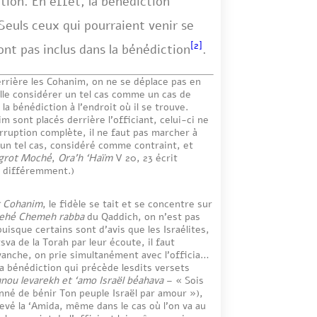
tion. En effet, la bénédiction
Seuls ceux qui pourraient venir se
[2]
ont pas inclus dans la bénédiction
.
derrière les Cohanim, on ne se déplace pas en
aille considérer un tel cas comme un cas de
 la bénédiction à l’endroit où il se trouve.
m sont placés derrière l’officiant, celui-ci ne
erruption complète, il ne faut pas marcher à
ns un tel cas, considéré comme contraint, et
Igrot Moché
,
Ora’h ‘Haïm
V 20, 23 écrit
it différemment.)
t Cohanim
, le fidèle se tait et se concentre sur
ehé Chemeh rabba
du Qaddich, on n’est pas
puisque certains sont d’avis que les Israélites,
a de la Torah par leur écoute, il faut
evanche, on prie simultanément avec l’officiant,
la bénédiction qui précède lesdits versets
ou levarekh et ‘amo Israël béahava
– « Sois
nné de bénir Ton peuple Israël par amour »),
evé la ‘Amida, même dans le cas où l’on va au