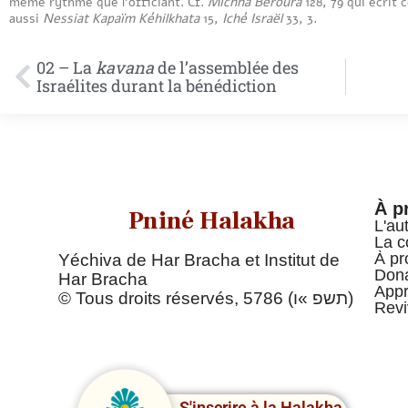
même rythme que l’officiant. Cf.
Michna Beroura
128, 79 qui écrit 
aussi
Nessiat Kapaïm Kéhilkhata
15,
Iché Israël
33, 3.
02 – La
kavana
de l’assemblée des
Israélites durant la bénédiction
À p
Pniné Halakha
L'au
La c
À pr
Yéchiva de Har Bracha et Institut de
Dona
Har Bracha
Appr
© Tous droits réservés, 5786 (תשפ »ו)
Revi
S'inscrire à la Halakha