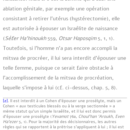
ablation génitale, par exemple une opération
consistant à retirer l’utérus (hystérectomie), elle
est autorisée à épouser un Israélite de naissance
(
Séfer Ha’hinoukh
559,
Otsar Haposqim
5, 1, 1).
Toutefois, si l’homme n’a pas encore accompli la
mitsva de procréer, il lui sera interdit d’épouser une
telle femme, puisque ce serait faire obstacle à
l’accomplissement de la mitsva de procréation,
laquelle s’impose à lui (cf. ci-dessus, chap. 5, 8).
[2]
. Il est interdit à un Cohen d’épouser une prosélyte, mais un
Cohen « aux testicules blessés ou à la verge sectionnée » a
même statut qu’un simple Israélite, et il lui est donc permis
d’épouser une prosélyte (
Yevamot
76a,
Choul’han ‘Aroukh, Even
Ha’ezer
5, 1). Pour la majorité des décisionnaires, les autres
règles qui se rapportent à la prêtrise s’appliquent à lui ; il lui est