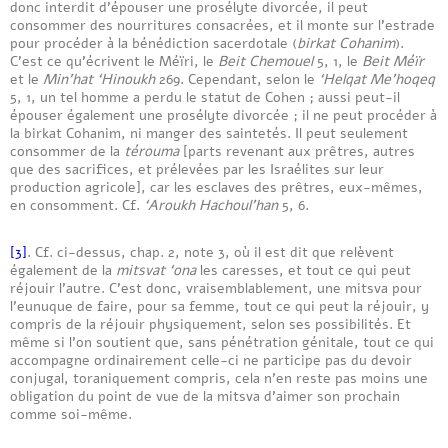
donc interdit d’épouser une prosélyte divorcée, il peut
consommer des nourritures consacrées, et il monte sur l’estrade
pour procéder à la bénédiction sacerdotale (
birkat Cohanim
).
C’est ce qu’écrivent le Méïri, le
Beit Chemouel
5, 1, le
Beit Méïr
et le
Min’hat ‘Hinoukh
269. Cependant, selon le
‘Helqat Me’hoqeq
5, 1, un tel homme a perdu le statut de Cohen ; aussi peut-il
épouser également une prosélyte divorcée ; il ne peut procéder à
la birkat Cohanim, ni manger des saintetés. Il peut seulement
consommer de la
térouma
[parts revenant aux prêtres, autres
que des sacrifices, et prélevées par les Israélites sur leur
production agricole], car les esclaves des prêtres, eux-mêmes,
en consomment. Cf.
‘Aroukh Hachoul’han
5, 6.
[3]
. Cf. ci-dessus, chap. 2, note 3, où il est dit que relèvent
également de la
mitsvat ‘ona
les caresses, et tout ce qui peut
réjouir l’autre. C’est donc, vraisemblablement, une mitsva pour
l’eunuque de faire, pour sa femme, tout ce qui peut la réjouir, y
compris de la réjouir physiquement, selon ses possibilités. Et
même si l’on soutient que, sans pénétration génitale, tout ce qui
accompagne ordinairement celle-ci ne participe pas du devoir
conjugal, toraniquement compris, cela n’en reste pas moins une
obligation du point de vue de la mitsva d’aimer son prochain
comme soi-même.