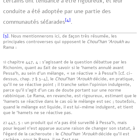
certains ont tendance à être rigoureux, et leur
conduite a été adoptée par une partie des
[4]
communautés séfarades
.
[3]
. Nous mentionnerons ici, de façon très résumée, les
principales controverses qui opposent le
Choul’han ‘Aroukh
au
Rama :
1) chapitre 447, 4 : s’agissant de la question débattue par les
Richonim, quant au fait de savoir si le ‘hamets annulé avant
Pessa’h, au sein d’un mélange, « se réactive » à Pessa’h [cf. ci-
dessus, chap. 7 § 3-4], le
Choul’han ‘Aroukh
décide, en pratique,
qu’il ne se réactive point ; il tranche selon l’opinion indulgente,
parce qu’il s’agit d’un cas de doute portant sur une norme
rabbinique. Le Rama, en revanche, est rigoureux, estimant que le
‘hamets se réactive dans le cas où le mélange est sec ; toutefois,
quand le mélange est liquide, il est lui-même indulgent, et tient
que le ‘hamets ne se réactive pas.
2) 447, 5 : un produit qui n’a pas été surveillé à Pessa’h, mais
pour lequel n’est apparue aucune raison de changer son statut, à
l’égard de la cacheroute : le
Choul’han ‘Aroukh
décide qu’il est
cachère ; pour le Rama, il ne l’est pas.