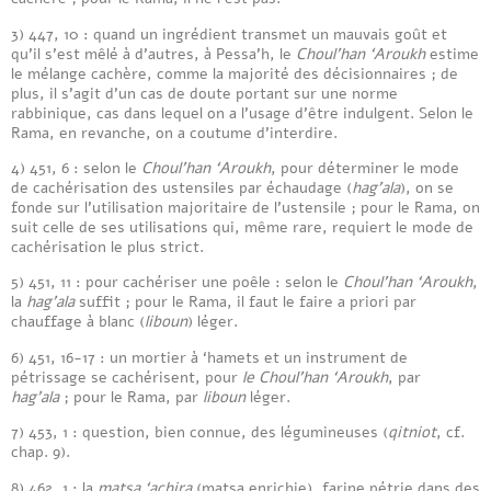
3) 447, 10 : quand un ingrédient transmet un mauvais goût et
qu’il s’est mêlé à d’autres, à Pessa’h, le
Choul’han ‘Aroukh
estime
le mélange cachère, comme la majorité des décisionnaires ; de
plus, il s’agit d’un cas de doute portant sur une norme
rabbinique, cas dans lequel on a l’usage d’être indulgent. Selon le
Rama, en revanche, on a coutume d’interdire.
4) 451, 6 : selon le
Choul’han ‘Aroukh
, pour déterminer le mode
de cachérisation des ustensiles par échaudage (
hag’ala
), on se
fonde sur l’utilisation majoritaire de l’ustensile ; pour le Rama, on
suit celle de ses utilisations qui, même rare, requiert le mode de
cachérisation le plus strict.
5) 451, 11 : pour cachériser une poêle : selon le
Choul’han ‘Aroukh
,
la
hag’ala
suffit ; pour le Rama, il faut le faire a priori par
chauffage à blanc (
liboun
) léger.
6) 451, 16-17 : un mortier à ‘hamets et un instrument de
pétrissage se cachérisent, pour
le Choul’han ‘Aroukh
, par
hag’ala
; pour le Rama, par
liboun
léger.
7) 453, 1 : question, bien connue, des légumineuses (
qitniot
, cf.
chap. 9).
8) 462, 1 : la
matsa ‘achira
(matsa enrichie), farine pétrie dans des