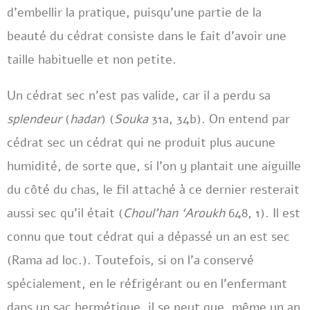
d’embellir la pratique, puisqu’une partie de la
beauté du cédrat consiste dans le fait d’avoir une
taille habituelle et non petite.
Un cédrat sec n’est pas valide, car il a perdu sa
splendeur
(
hadar
) (
Souka
31a, 34b). On entend par
cédrat sec un cédrat qui ne produit plus aucune
humidité, de sorte que, si l’on y plantait une aiguille
du côté du chas, le fil attaché à ce dernier resterait
aussi sec qu’il était (
Choul’han ‘Aroukh
648, 1). Il est
connu que tout cédrat qui a dépassé un an est sec
(Rama ad loc.). Toutefois, si on l’a conservé
spécialement, en le réfrigérant ou en l’enfermant
dans un sac hermétique, il se peut que, même un an