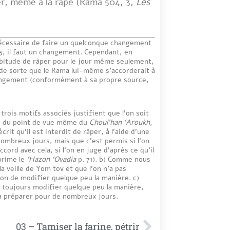
ter, même à la râpe (Rama 504, 3,
Les
 nécessaire de faire un quelconque changement
t 3, il faut un changement. Cependant, en
habitude de râper pour le jour même seulement,
, de sorte que le Rama lui-même s’accorderait à
changement (conformément à sa propre source,
 trois motifs associés justifient que l’on soit
e, du point de vue même du
Choul’han ‘Aroukh
,
crit qu’il est interdit de râper, à l’aide d’une
nombreux jours, mais que c’est permis si l’on
ccord avec cela, si l’on en juge d’après ce qu’il
xprime le
‘Hazon ‘Ovadia
p. 71). b) Comme nous
la veille de Yom tov et que l’on n’a pas
ion de modifier quelque peu la manière. c)
ut toujours modifier quelque peu la manière,
 à préparer pour de nombreux jours.
03 – Tamiser la farine, pétrir