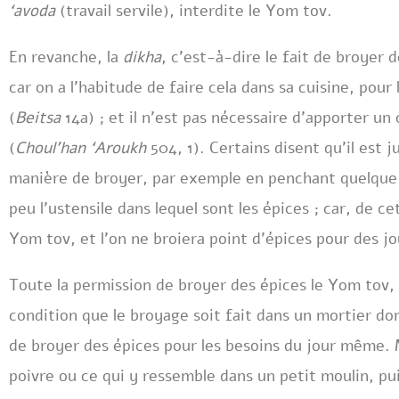
‘avoda
(travail servile), interdite le Yom tov.
En revanche, la
dikha
, c’est-à-dire le fait de broyer 
car on a l’habitude de faire cela dans sa cuisine, pou
(
Beitsa
14a) ; et il n’est pas nécessaire d’apporter u
(
Choul’han ‘Aroukh
504, 1). Certains disent qu’il est 
manière de broyer, par exemple en penchant quelque 
peu l’ustensile dans lequel sont les épices ; car, de c
Yom tov, et l’on ne broiera point d’épices pour des j
Toute la permission de broyer des épices le Yom tov, 
condition que le broyage soit fait dans un mortier dom
de broyer des épices pour les besoins du jour même. M
poivre ou ce qui y ressemble dans un petit moulin, pui