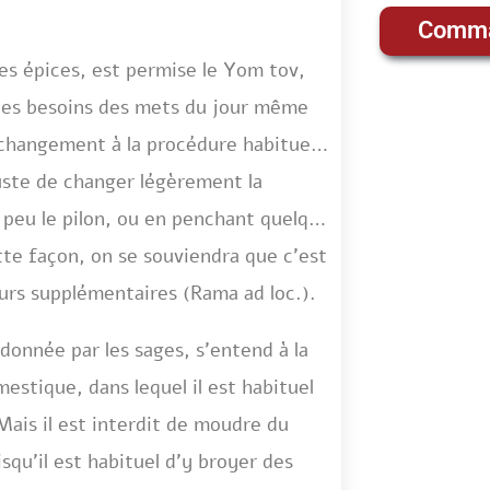
Comma
des épices, est permise le Yom tov,
r les besoins des mets du jour même
n changement à la procédure habituelle
juste de changer légèrement la
peu le pilon, ou en penchant quelque
ette façon, on se souviendra que c’est
ours supplémentaires (Rama ad loc.).
donnée par les sages, s’entend à la
estique, dans lequel il est habituel
ais il est interdit de moudre du
squ’il est habituel d’y broyer des