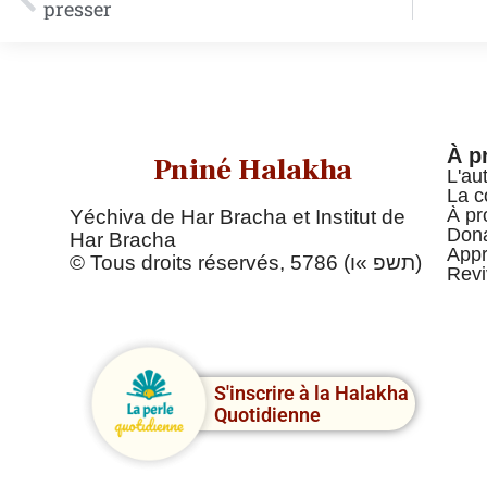
presser
À p
Pniné Halakha
L'au
La c
À pr
Yéchiva de Har Bracha et Institut de
Dona
Har Bracha
Appr
© Tous droits réservés, 5786 (תשפ »ו)
Revi
S'inscrire à la Halakha
Quotidienne