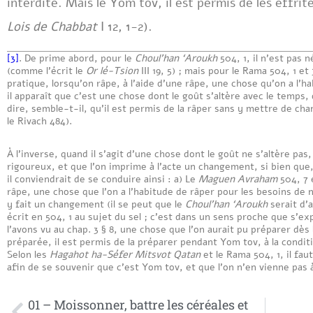
interdite. Mais le Yom tov, il est permis de les effri
Lois de Chabbat
I 12, 1-2).
[3]
. De prime abord, pour le
Choul’han ‘Aroukh
504, 1, il n’est pas
(comme l’écrit le
Or lé-Tsion
III 19, 5) ; mais pour le Rama 504, 1 e
pratique, lorsqu’on râpe, à l’aide d’une râpe, une chose qu’on a l’
il apparaît que c’est une chose dont le goût s’altère avec le temps
dire, semble-t-il, qu’il est permis de la râper sans y mettre de 
le Rivach 484).
À l’inverse, quand il s’agit d’une chose dont le goût ne s’altère pas,
rigoureux, et que l’on imprime à l’acte un changement, si bien qu
il conviendrait de se conduire ainsi : a) Le
Maguen Avraham
504, 7 é
râpe, une chose que l’on a l’habitude de râper pour les besoins de 
y fait un changement (il se peut que le
Choul’han ‘Aroukh
serait d’a
écrit en 504, 1 au sujet du sel ; c’est dans un sens proche que s’e
l’avons vu au chap. 3 § 8, une chose que l’on aurait pu préparer dès 
préparée, il est permis de la préparer pendant Yom tov, à la condit
Selon les
Hagahot ha-Séfer Mitsvot Qatan
et le Rama 504, 1, il fa
afin de se souvenir que c’est Yom tov, et que l’on n’en vienne pas
01 – Moissonner, battre les céréales et